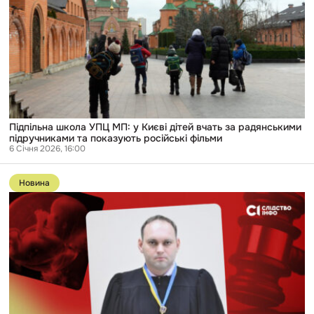
УПЦ
МП:
у
Києві
дітей
вчать
за
радянськими
підручниками
та
показують
російські
Підпільна школа УПЦ МП: у Києві дітей вчать за радянськими
фільми
підручниками та показують російські фільми
6 Січня 2026, 16:00
Перейти
до
Новина
публікації
Суддя
з
Дніпра
прирівняв
ембріони
жінки
до
майна.
У
судовому