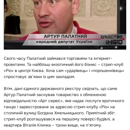
Свого часу Палатний займався торговими та інтернет-
проектами. Та найбільш екзотичний його бізнес – стрип-клуб
«Ріо» в центрі Києва. Хоча сам «ударівець» і «порошенківець»
спростовує зв’язки із цим закладом.
Втім, дані єдиного державного реєстру свідчать, що саме
Артур Палатний заснував товариство з обмеженою
відповідальністю «Арт сервіс», яке надає послуги еротичного
танцю і зареєстроване за адресою стрип-клубу «Ріо» на
столичній вулиці Богдана Хмельницького. Примітний збіг:
стрип-клуб розташувався на першому поверсі будівлі, а
квартира Віталія Кличка – трохи вище, на п’ятому.