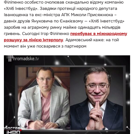
Філіпенко особисто очолював скандально відому компанію
«Хліб Інвестбуд». Завдяки протекції народного депутата
Іванющенка та екс-міністра АПК Миколи Присяжнюка –
давніх друзів Януковича по Єнакієвому — «Хліб Інветстбуд»
заробив на аграрному ринку майже одинадцять мільярдів
гривень. Сьогодні Ігор Філіпенко
перебуває в міжнародному
розшуку за лінією Інтерполу
. Адамовський каже: на той
момент він уже посварився з партнером