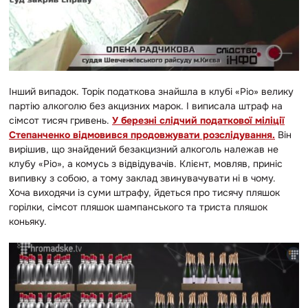
Інший випадок. Торік податкова знайшла в клубі «Ріо» велику
партію алкоголю без акцизних марок. І виписала штраф на
сімсот тисяч гривень.
У березні слідчий податкової міліції
Степанченко відмовився продовжувати розслідування.
Він
вирішив, що знайдений безакцизний алкоголь належав не
клубу «Ріо», а комусь з відвідувачів. Клієнт, мовляв, приніс
випивку з собою, а тому заклад звинувачувати ні в чому.
Хоча виходячи із суми штрафу, йдеться про тисячу пляшок
горілки, сімсот пляшок шампанського та триста пляшок
коньяку.