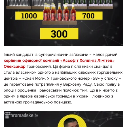
Інший кандидат із суперечливими зв’язками – маловідомий
керівник офшорної компанії «Ассофіт Холдінгз Лімітед»
Олександр
Грановський. Ця фірма після низки скандалів
стала власником одного з найбільших київських торговельних
центрів – «Скай Мол». У Грановського номер «58» у списку –
це гарантоване потрапляння у Верховну Раду. Свою появу в
блоці Порошенка Грановський пояснює тим, що він нібито є
одним з лідерів єврейської громади в Україні і людиною з
активною громадянською позицією.