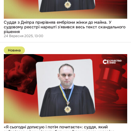
реєстрі
нарешті
зʼявився
весь
текст
Суддя з Дніпра прирівняв ембріони жінки до майна. У
скандального
судовому реєстрі нарешті зʼявився весь текст скандального
рішення
рішення
24 Вересня 2025, 13:00
Перейти
до
Новина
публікації
«Я
сьогодні
дописую
і
потім
почитаєте»:
суддя,
який
зобовʼязав
жінку
віддати
батькам
її
померлого
чоловіка
«Я сьогодні дописую і потім почитаєте»: суддя, який
ембріони,