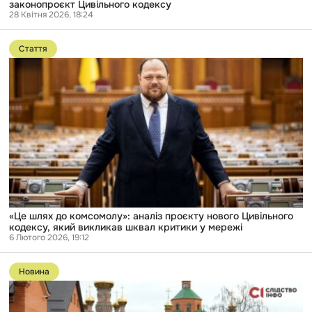
законопроєкт Цивільного кодексу
28 Квітня 2026, 18:24
Перейти
до
Стаття
публікації
«Це
шлях
до
комсомолу»:
аналіз
проєкту
нового
Цивільного
кодексу,
який
викликав
шквал
критики
у
«Це шлях до комсомолу»: аналіз проєкту нового Цивільного
мережі
кодексу, який викликав шквал критики у мережі
6 Лютого 2026, 19:12
Перейти
до
Новина
публікації
Підпільна
школа