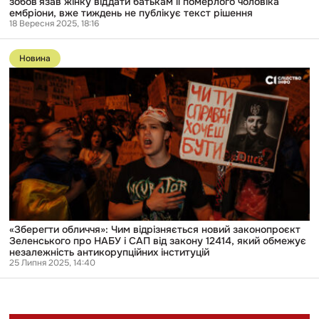
зобовʼязав жінку віддати батькам її померлого чоловіка
вже
ембріони, вже тиждень не публікує текст рішення
тиждень
18 Вересня 2025, 18:16
не
публікує
Перейти
текст
до
Новина
рішення
публікації
«Зберегти
обличчя»:
Чим
відрізняється
новий
законопроєкт
Зеленського
про
НАБУ
і
САП
від
закону
12414,
«Зберегти обличчя»: Чим відрізняється новий законопроєкт
який
Зеленського про НАБУ і САП від закону 12414, який обмежує
обмежує
незалежність антикорупційних інституцій
незалежність
25 Липня 2025, 14:40
антикорупційних
інституцій