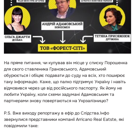
На пряме питання, чи купував він місце у списку Порошенка
для свого ставленика Грановського, Адамовський
обурюється і обіцяє подавати до суду на всіх, хто поширює
таку інформацію. Каже, що палко підтримує Україну і навіть
відмовився через це від російського паспорту. Як йому не
любити Україну, коли схеми задумані Адамовським та
партнерами знову повертаються на Укрзалізницю?
P.S. Вже виходу репортажу в ефір до Слідства.Інфо
звернулися представники компанії Arricano Real Eatste, які
повідомили таке: