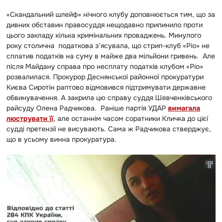
«Скандальний шлейф» нічного клубу доповнюється тим, що за
дивних обставин правосуддя нещодавно припинило проти
цього закладу кілька кримінальних проваджень. Минулого
року столична податкова з’ясувала, що стрип-клуб «Ріо» не
сплатив податків на суму в майже два мільйони гривень. Але
після Майдану справа про несплату податків клубом «Ріо»
розвалилася. Прокурор Деснянської районної прокуратури
Києва Сиротін раптово відмовився підтримувати державне
обвинувачення. А закрила цю справу суддя Шевченківського
райсуду Олена Радчикова. Раніше партія УДАР
вимагала
люструвати її
, але останнім часом соратники Кличка до цієї
судді претензії не висувають. Сама ж Радчикова стверджує,
що в усьому винна прокуратура.