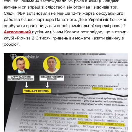
грошей Гонікману загрожувало 65 років в’язниці. Завдяки
активній співпраці зі слідством він отримав і відсидів три.
Слідчі ФБР встановили не менше 12-ти жертв сексуального
рабства бізнес-партнера Палатного. Де в Україні міг Гонікман
вербувати працівниць для своєї кримінальної мережі розваг?
Англомовний
путівник нічним Києвом розповідає, що в стрип-
клубі «Ріо» за 2-3 тисячі гривень ви можете «взяти дівчину з
собою».