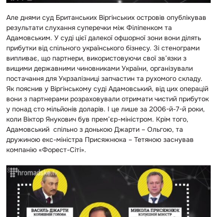
Але днями суд Британських Віргінських островів опублікував
результати слухання суперечки між Філіпенком та
Адамовським. У суді цієї далекої офшорної зони вони ділять
прибутки від спільного українського бізнесу. Зі стенограми
випливає, що партнери, використовуючи свої зв’язки з
вищими державними чиновниками України, організували
постачання для Укрзалізниці запчастин та рухомого складу.
Як пояснив у Віргінському суді Адамовський, від цих операцій
вони з партнерами розраховували отримати чистий прибуток
у понад сто мільйонів доларів. І це лише за 2006-й-7-й роки,
коли Віктор Янукович був прем’єр-міністром. Крім того,
Адамовський спільно з донькою Джарти – Ольгою, та
дружиною екс-міністра Присяжнюка – Тетяною заснував
компанію «Форест-Сіті».