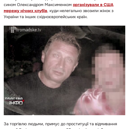
сином Олександром Максименком
організували в США
мережу нічних клубів
, куди нелегально звозили жінок з
України та інших східноєвропейських країн.
За торгівлю людьми, примус до проституції та відмивання