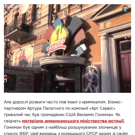
Але дорослі розваги часто пов’язані з криміналом. Бізнес-
партнером Артура Палатного по компанії «Арт Сервіс»
тривалий час був громадянин США Веніамін Гонікман. Як
свідчать
матеріали американського міністерства юстиції
,
Гонікман був одним з найбільш розшукуваних злочинців у
списку ФБР. Цей вихідець з колишнього СРСР разом зі своїм