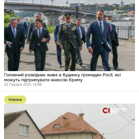
Головний
розвідник
живе
в
будинку
громадян
Росії,
які
можуть
підтримувати
анексію
Криму
Головний розвідник живе в будинку громадян Росії, які
можуть підтримувати анексію Криму
22 Грудня 2021, 13:58
Перейти
до
Новина
публікації
Родина
помічниці
президента
Зеленського
живе
в
будинку