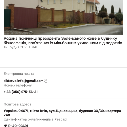
бізнесменів,
повʼязаних
із
мільйонним
ухиленням
від
податків
Родина помічниці президента Зеленського живе в будинку
бізнесменів, повʼязаних із мільйонним ухиленням від податків
16 Грудня 2021, 07:40
Електронна пошта
slidstvo.info@gmail.com
Номер телефону
+ 38 (050) 975-56-21
Поштова адреса
Україна, 04071, місто Київ, вул. Щекавицька, будинок 30/39, квартира
248
Ідентифікатор онлайн-медіа в Реєстрі
№ R-40-03691