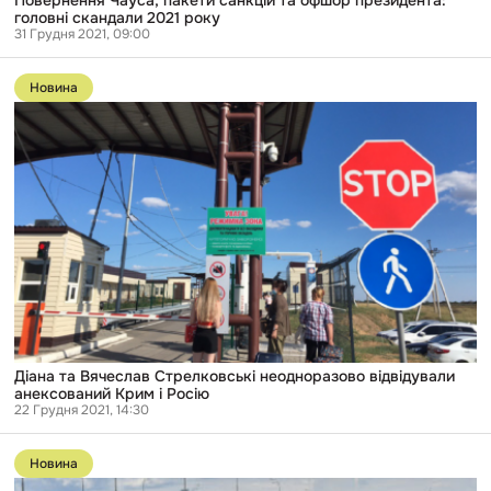
Повернення Чауса, пакети санкцій та офшор президента:
головні скандали 2021 року
31 Грудня 2021, 09:00
Перейти
до
Новина
публікації
Діана
та
Вячеслав
Стрелковські
неодноразово
відвідували
анексований
Крим
і
Росію
Діана та Вячеслав Стрелковські неодноразово відвідували
анексований Крим і Росію
22 Грудня 2021, 14:30
Перейти
до
Новина
публікації