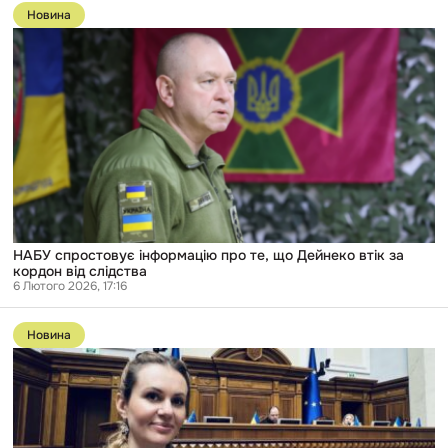
до
Новина
публікації
НАБУ
спростовує
інформацію
про
те,
що
Дейнеко
втік
за
кордон
від
слідства
НАБУ спростовує інформацію про те, що Дейнеко втік за
кордон від слідства
6 Лютого 2026, 17:16
Перейти
до
Новина
публікації
ВАКС
арештував
телефони
та
дитячий
планшет