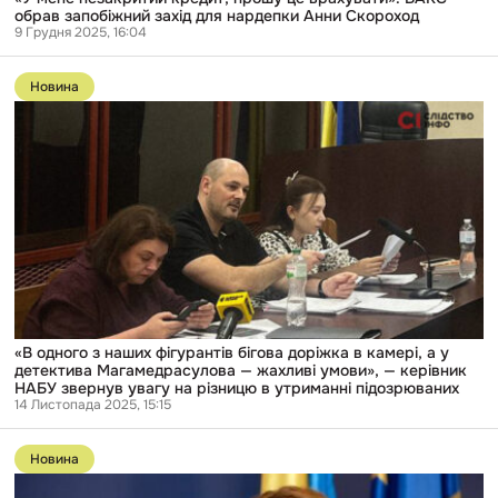
Скороход
обрав запобіжний захід для нардепки Анни Скороход
9 Грудня 2025, 16:04
Перейти
до
Новина
публікації
«В
одного
з
наших
фігурантів
бігова
доріжка
в
камері,
а
у
детектива
Магамедрасулова
—
«В одного з наших фігурантів бігова доріжка в камері, а у
жахливі
детектива Магамедрасулова — жахливі умови», — керівник
умови»,
НАБУ звернув увагу на різницю в утриманні підозрюваних
—
14 Листопада 2025, 15:15
керівник
Перейти
НАБУ
до
звернув
Новина
публікації
увагу
Міністерка
на