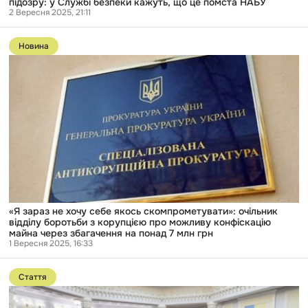
підозру: у Службі безпеки кажуть, що це помста НАБУ
2 Вересня 2025, 21:11
Перейти
до
Новина
публікації
«Я
зараз
не
хочу
себе
якось
скомпрометувати»:
очільник
відділу
боротьби
з
корупцією
про
можливу
«Я зараз не хочу себе якось скомпрометувати»: очільник
конфіскацію
відділу боротьби з корупцією про можливу конфіскацію
майна
майна через збагачення на понад 7 млн грн
через
1 Вересня 2025, 16:33
збагачення
Перейти
на
до
понад
Стаття
публікації
7
Нардепи
млн
з
грн