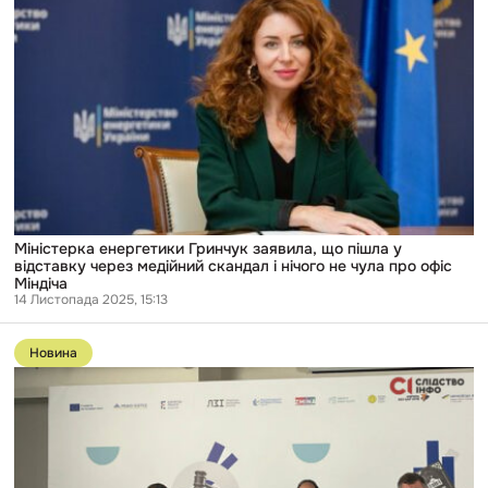
енергетики
різницю
Гринчук
в
заявила,
утриманні
що
підозрюваних
пішла
у
відставку
через
медійний
скандал
і
нічого
не
чула
Міністерка енергетики Гринчук заявила, що пішла у
про
відставку через медійний скандал і нічого не чула про офіс
офіс
Міндіча
Міндіча
14 Листопада 2025, 15:13
Перейти
до
Новина
публікації
Керівник
САП
повинен
мати
ті
самі
повноваження,