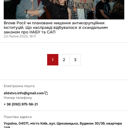
зі
скандальним
законом
про
НАБУ
Вплив Росії чи плановане нищення антикорупційних
та
інституцій. Що насправді відбувалося зі скандальним
САП
законом про НАБУ та САП
23 Липня 2025, 16:11
Пагінація
1
2
3
записів
Електронна пошта
slidstvo.info@gmail.com
Номер телефону
+ 38 (050) 975-56-21
Поштова адреса
Україна, 04071, місто Київ, вул. Щекавицька, будинок 30/39, квартира
248