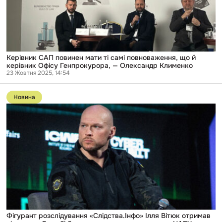
що
й
керівник
Офісу
Генпрокурора,
—
Олександр
Керівник САП повинен мати ті самі повноваження, що й
Клименко
керівник Офісу Генпрокурора, — Олександр Клименко
23 Жовтня 2025, 14:54
Перейти
до
Новина
публікації
Фігурант
розслідування
«Слідства.Інфо»
Ілля
Вітюк
отримав
підозру:
у
Службі
безпеки
кажуть,
що
це
помста
Фігурант розслідування «Слідства.Інфо» Ілля Вітюк отримав
НАБУ