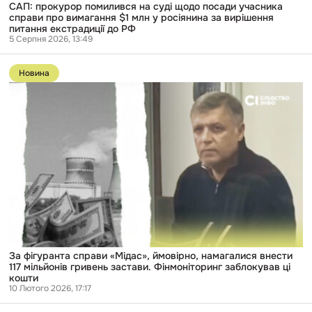
САП: прокурор помилився на суді щодо посади учасника
за
справи про вимагання $1 млн у росіянина за вирішення
вирішення
питання екстрадиції до РФ
питання
5 Серпня 2026, 13:49
екстрадиції
до
Перейти
РФ
до
Новина
публікації
За
фігуранта
справи
«Мідас»,
ймовірно,
намагалися
внести
117
мільйонів
гривень
застави.
Фінмоніторинг
заблокував
ці
кошти
За фігуранта справи «Мідас», ймовірно, намагалися внести
117 мільйонів гривень застави. Фінмоніторинг заблокував ці
кошти
10 Лютого 2026, 17:17
Перейти