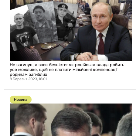
Не
загинув,
а
зник
безвісти:
як
російська
влада
робить
усе
можливе,
щоб
не
платити
Не загинув, а зник безвісти: як російська влада робить
мільйонні
усе можливе, щоб не платити мільйонні компенсації
компенсації
родинам загиблих
родинам
8 Березня 2023, 18:01
загиблих
Перейти
до
Новина
публікації
Звільнення
Цемаха,
справа
Тимошенко,
рішення
проти
активістів: