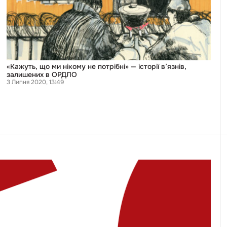
історії
в’язнів,
залишених
в
ОРДЛО
«Кажуть, що ми нікому не потрібні» — історії в’язнів,
залишених в ОРДЛО
3 Липня 2020, 13:49