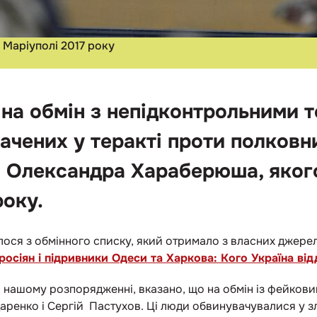
 Маріуполі 2017 року
 на обмін з непідконтрольними 
чених у теракті проти полков
и Олександра Хараберюша, якого
року.
лося з обмінного списку, який отримало з власних джерел,
росіян і підривники Одеси та Харкова: Кого Україна від
в нашому розпорядженні, вказано, що на обмін із фейков
даренко і Сергій Пастухов. Ці люди обвинувачувалися у 