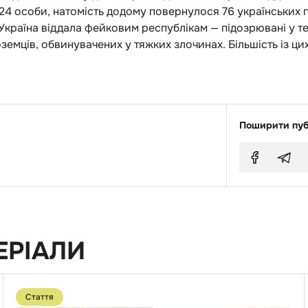
124 особи, натомість додому повернулося 76 українських
 Україна віддала фейковим республікам — підозрювані у т
ноземців, обвинувачених у тяжких злочинах. Більшість із 
Поширити пуб
ЕРІАЛИ
Перейти
до
Стаття
публікації