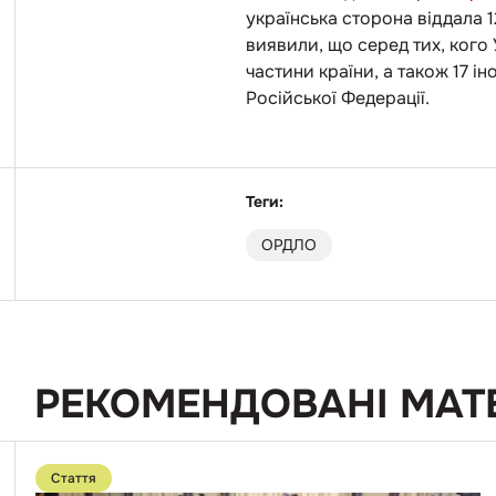
українська сторона віддала 
виявили, що серед тих, кого
частини країни, а також 17 і
Російської Федерації.
Теги:
ОРДЛО
РЕКОМЕНДОВАНІ МАТ
Перейти
до
Стаття
публікації