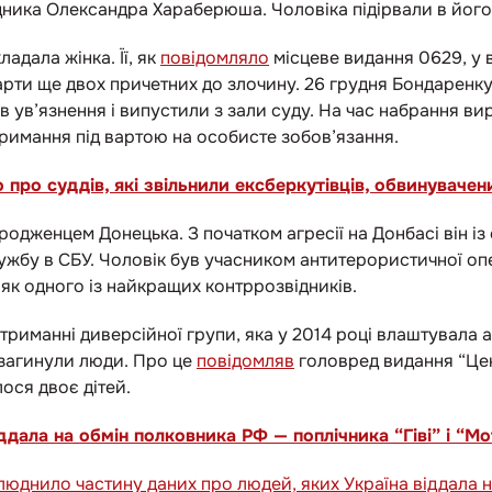
ника Олександра Хараберюша. Чоловіка підірвали в його 
адала жінка. Її, як
повідомляло
місцеве видання 0629, у 
варти ще двох причетних до злочину. 26 грудня Бондаренк
в ув’язнення і випустили з зали суду. На час набрання ви
тримання під вартою на особисте зобов’язання.
 про суддів, які звільнили ексберкутівців, обвинуваче
дженцем Донецька. З початком агресії на Донбасі він із 
ужбу в СБУ.
Чоловік був учасником антитерористичної опе
як одного із найкращих контррозвідників.
атриманні диверсійної групи, яка у 2014 році влаштувала а
о загинули люди. Про це
повідомляв
головред видання “Цен
ося двоє дітей.
іддала на обмін полковника РФ — поплічника “Гіві” і “М
юднило частину даних про людей, яких Україна віддала 