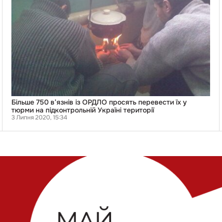
їх
у
тюрми
на
підконтрольній
Україні
території
Більше 750 в’язнів із ОРДЛО просять перевести їх у
тюрми на підконтрольній Україні території
3 Липня 2020, 15:34