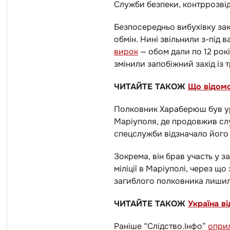
Служби безпеки, контррозвід
Безпосередньо вибухівку закл
обмін. Нині звільнили з-під 
вирок
— обом дали по 12 рокі
змінили запобіжний захід із 
ЧИТАЙТЕ ТАКОЖ
Що відомо
Полковник Хараберюш був уро
Маріуполя, де продовжив сл
спецслужби відзначало його 
Зокрема, він брав участь у з
міліції в Маріуполі, через щ
загиблого полковника лишил
ЧИТАЙТЕ ТАКОЖ
Україна в
Раніше “Слідство.Інфо”
оприл