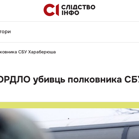
тори
олковника СБУ Хараберюша
в ОРДЛО убивць полковника С