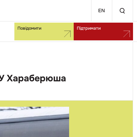
EN
Повідомити
Підтримати
БУ Хараберюша