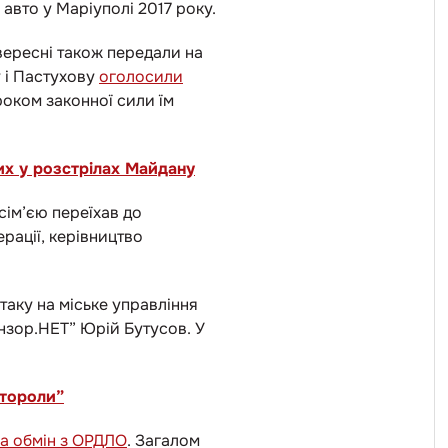
авто у Маріуполі 2017 року.
вересні також передали на
у і Пастухову
оголосили
роком законної сили їм
них у розстрілах Майдану
сім’єю переїхав до
рації, керівництво
таку на міське управління
зор.НЕТ” Юрій Бутусов. У
отороли”
на обмін з ОРДЛО
. Загалом