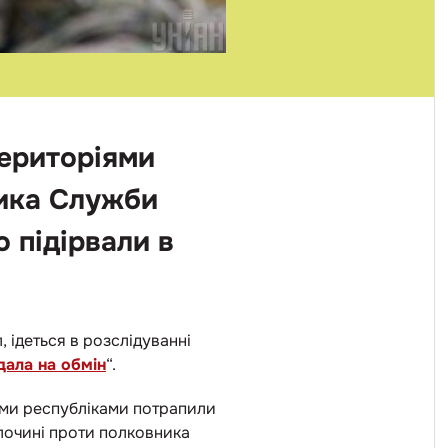
територіями
ника Служби
 підірвали в
 ідеться в розслідуванні
дала на обмін
“.
ими республіками потрапили
злочині проти полковника