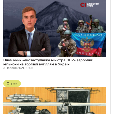
Племінник
«ексзаступника
міністра
ЛНР»
заробляє
мільйони
на
торгівлі
вугіллям
в
Україні
Племінник «ексзаступника міністра ЛНР» заробляє
мільйони на торгівлі вугіллям в Україні
3 Червня 2021, 10:05
Перейти
до
Стаття
публікації
«Кажуть,
що
ми
нікому
не
потрібні»
—