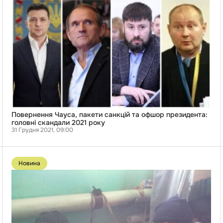
Повернення
Чауса,
пакети
санкцій
та
офшор
президента:
головні
скандали
2021
року
Повернення Чауса, пакети санкцій та офшор президента:
головні скандали 2021 року
31 Грудня 2021, 09:00
Перейти
до
Новина
публікації
Більше
750
в’язнів
із
ОРДЛО
просять
перевести