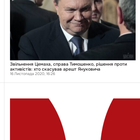
хто
скасував
арешт
Януковича
Звільнення Цемаха, справа Тимошенко, рішення проти
активістів: хто скасував арешт Януковича
16 Листопада 2020, 16:26