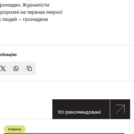
 громадян. Журналісти
ероризмі на теренах мирної
цих людей — громадяни
лікацію:
Усі рекомендовані
Перейти
до
Новина
публікації