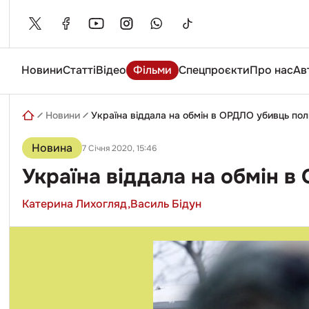
Skip
to
content
Новини
Статті
Відео
Фільми
Спецпроєкти
Про нас
Ав
Введіть
пошуковий
запит
Новини
Україна віддала на обмін в ОРДЛО убивць п
Новина
7 Січня 2020, 15:46
Україна віддала на обмін 
Катерина Лихогляд,
Василь Бідун