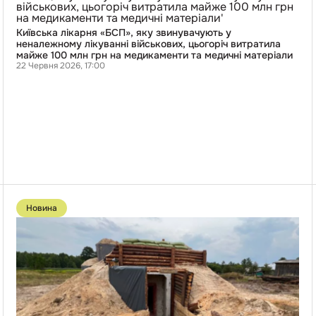
«БСП»,
яку
звинувачують
Київська лікарня «БСП», яку звинувачують у
у
неналежному лікуванні військових, цьогоріч витратила
неналежному
майже 100 млн грн на медикаменти та медичні матеріали
лікуванні
22 Червня 2026, 17:00
військових,
цьогоріч
витратила
майже
100
млн
грн
на
медикаменти
та
медичні
Перейти
матеріали
до
Новина
публікації
Деревина
для
фортифікацій:
харківські
чиновники
уклали
договори
з
компаніями-