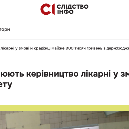
тори
лікарні у змові й крадіжці майже 900 тисяч гривень з держбюдж
юють керівництво лікарні у з
ету