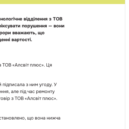
енологічне відділення з ТОВ
афіксувати порушення — вони
курори вважають, що
енні вартості.
 з ТОВ «Алсвіт плюс». Ця
 підписала з ним угоду. У
ння, але під час ремонту
овір з ТОВ «Алсвіт плюс».
становлено, що вона нижча