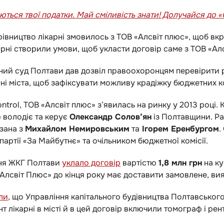
ться твої податки. Май сміливість знати! Долучайся до «
вництво лікарні змовилось з ТОВ «Алсвіт плюс», щоб вкр
арні створили умови, щоб укласти договір саме з ТОВ «Алс
ний суд Полтави дав дозвіл правоохоронцям перевірити р
карні міста, щоб зафіксувати можливу крадіжку бюджетних к
ntrol, ТОВ «Алсвіт плюс» з’явилась на ринку у 2013 році.
ю володіє та керує
Олександр Солов’ян
із Полтавщини. Ра
язана з
Михайлом Немировським
та
Ігорем Еренбургом
.
 партії «За Майбутнє» та очільником бюджетної комісії.
ння ЖКГ Полтави
уклало договір
вартістю
1,8 млн грн
на ку
Алсвіт Плюс» до кінця року має доставити замовлене, в
ли
, що Управління капітального будівництва Полтавськог
т лікарні в місті й в цей договір включили томограф і ре