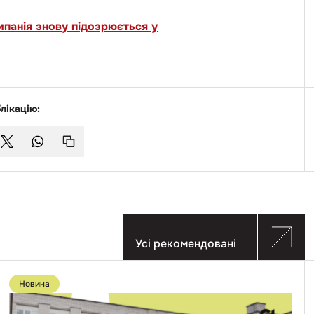
мпанія знову підозрюється у
лікацію:
Усі рекомендовані
Перейти
до
Новина
публікації
Реконструкцію
ліцею