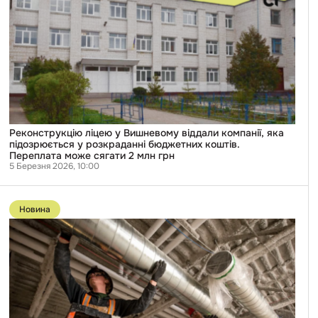
у
Вишневому
віддали
компанії,
яка
підозрюється
у
розкраданні
бюджетних
коштів.
Переплата
може
Реконструкцію ліцею у Вишневому віддали компанії, яка
сягати
підозрюється у розкраданні бюджетних коштів.
2
Переплата може сягати 2 млн грн
млн
5 Березня 2026, 10:00
грн
Перейти
до
Новина
публікації
У
Києві
вкрали
понад
600
тисяч
гривень
під
час