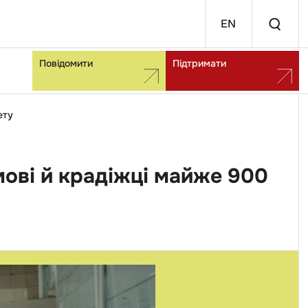
EN
Повідомити
Підтримати
ету
мові й крадіжці майже 900