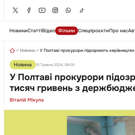
Skip
to
content
Новини
Статті
Відео
Фільми
Спецпроєкти
Про нас
Ав
Введіть
пошуковий
запит
Новини
У Полтаві прокурори підозрюють керівництво 
Новина
10 Травня 2024, 06:00
У Полтаві прокурори підозр
тисяч гривень з держбюдж
Віталій Мікула