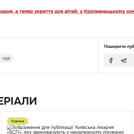
карня, а тепер укриття для дітей: у Кропивницькому ко
Поширити пуб
суд
ЕРІАЛИ
Перейти
до
Новина
публікації
Київська
лікарня