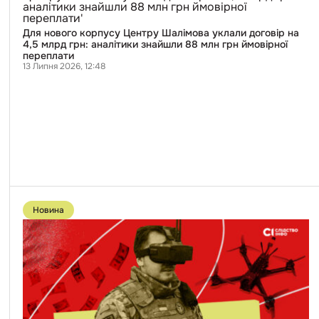
корпусу
Центру
Шалімова
Для нового корпусу Центру Шалімова уклали договір на
уклали
4,5 млрд грн: аналітики знайшли 88 млн грн ймовірної
договір
переплати
на
13 Липня 2026, 12:48
4,5
млрд
грн:
аналітики
знайшли
88
млн
грн
ймовірної
переплати
Перейти
до
Новина
публікації
Робив
неякісні
FPV-
дрони
для
українських
військових,
щоб
привласнити