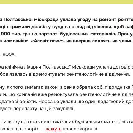
ня Полтавської міськради уклала угоду на ремонт рентг
ці отримали дозвіл у суду на огляд відділення, щоб з
900 тис. грн на вартості будівельних матеріалів. Про
 з компанією. «Алсвіт плюс» не вперше ловлять на завищ
.Інфо».
ька клінічна лікарня Полтавської міськради уклала договір
бов’язалась відремонтувати рентгенологічне відділення.
у, як того вимагає закон, а сама обрала собі підрядника й
тим, що компанія вже ремонтувала рентгенологічне відділе
одаткові роботи
.
Через це уклали ще один додатковий дог
ують переплату на цій закупівлі.
ринкову вартість вищевказаних будівельних матеріалів в
азана в договорі», —
кажуть
правоохоронці.