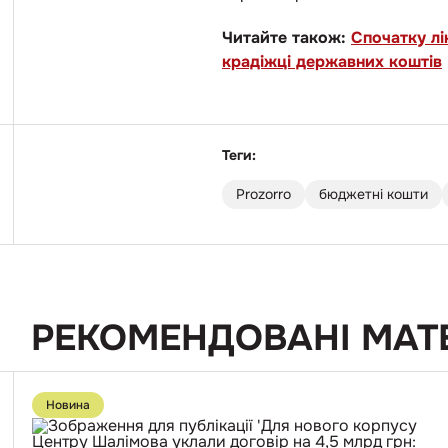
Читайте також:
Спочатку лі
крадіжці державних коштів
Теги:
Prozorro
бюджетні кошти
РЕКОМЕНДОВАНІ МАТ
Перейти
до
Новина
публікації
Для
нового