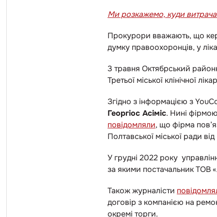
Ми розкажемо, куди витрачаю
Прокурори вважають, що кері
думку правоохоронців, у лік
3 травня Октябрський район
Третьої міської клінічної лі
Згідно з інформацією з YouCo
Георгіос Асіміс
. Нині фірмо
повідомляли
, що фірма пов’
Полтавської міської ради від
У грудні 2022 року управлі
за якими постачальник ТОВ «
Також журналісти
повідомля
договір з компанією на ремон
окремі торги.