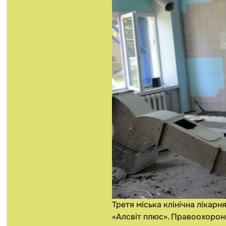
Третя міська клінічна лікар
«Алсвіт плюс». Правоохоронц