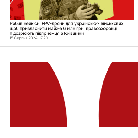
майже
6
млн
грн:
правоохоронці
Робив неякісні FPV-дрони для українських військових,
підозрюють
щоб привласнити майже 6 млн грн: правоохоронці
підприємця
підозрюють підприємця з Київщини
з
15 Серпня 2024, 17:29
Київщини