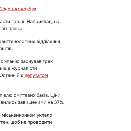
Слідство-клубу»
асти гроші. Наприклад, на
віт плюс».
ентгенологічне відділення
оштів.
 Компанію заснував грек
ніше журналісти
 Останній є
депутатом
півлю сміттєвих баків. Ціни,
иявились завищеними на 37%.
о міськвиконком уклало
нтген, щоб не проводити