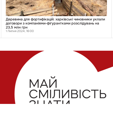
фігурантками
розслідувань
на
23,5
млн
Деревина для фортифікацій: харківські чиновники уклали
грн
договори з компаніями-фігурантками розслідувань на
23,5 млн грн
1 Липня 2024, 16:00