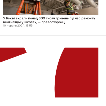
ремонту
вентиляцій
у
школах,
—
У Києві вкрали понад 600 тисяч гривень під час ремонту
правоохоронці
вентиляцій у школах, — правоохоронці
10 Червня 2024, 13:59