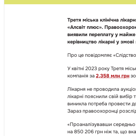
Третя міська клінічна лікар
«Алсвіт плюс». Правоохорон
виявили переплату у майже 
керівництво лікарні у змові
Про це повідомляє «Слідство
У квітні 2023 року Третя міс
компанія за
2,358 млн грн
зо
Лікарня не проводила аукціон
лікарні пояснили свій вибір 
виникла потреба провести д
Зараз правоохоронці розслід
«Проаналізувавши середньо 
на 850 206 грн ніж та, що вк