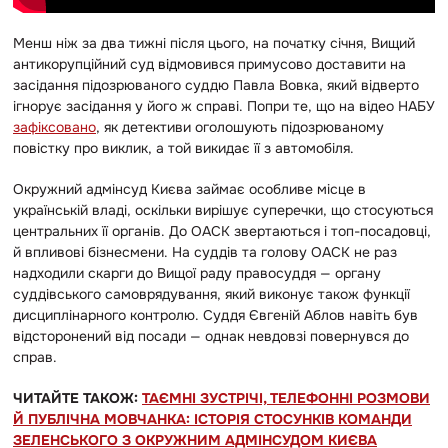
Менш ніж за два тижні після цього, на початку січня, Вищий
антикорупційний суд відмовився примусово доставити на
засідання підозрюваного суддю Павла Вовка, який відверто
ігнорує засідання у його ж справі. Попри те, що на відео НАБУ
зафіксовано
, як детективи оголошують підозрюваному
повістку про виклик, а той викидає її з автомобіля.
Окружний адмінсуд Києва займає особливе місце в
українській владі, оскільки вирішує суперечки, що стосуються
центральних її органів. До ОАСК звертаються і топ-посадовці,
й впливові бізнесмени. На суддів та голову ОАСК не раз
надходили скарги до Вищої раду правосуддя — органу
суддівського самоврядування, який виконує також функції
дисциплінарного контролю. Суддя Євгеній Аблов навіть був
відсторонений від посади — однак невдовзі повернувся до
справ.
ЧИТАЙТЕ ТАКОЖ:
ТАЄМНІ ЗУСТРІЧІ, ТЕЛЕФОННІ РОЗМОВИ
Й ПУБЛІЧНА МОВЧАНКА: ІСТОРІЯ СТОСУНКІВ КОМАНДИ
ЗЕЛЕНСЬКОГО З ОКРУЖНИМ АДМІНСУДОМ КИЄВА