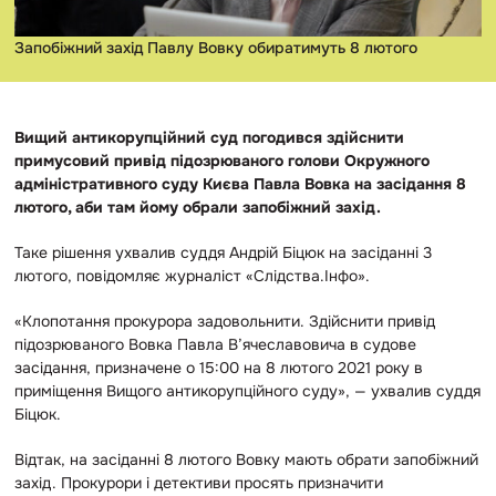
Запобіжний захід Павлу Вовку обиратимуть 8 лютого
Вищий антикорупційний суд погодився здійснити
примусовий привід підозрюваного голови Окружного
адміністративного суду Києва Павла Вовка на засідання 8
лютого, аби там йому обрали запобіжний захід.
Таке рішення ухвалив суддя Андрій Біцюк на засіданні 3
лютого, повідомляє журналіст «Слідства.Інфо».
«Клопотання прокурора задовольнити. Здійснити привід
підозрюваного Вовка Павла В’ячеславовича в судове
засідання, призначене о 15:00 на 8 лютого 2021 року в
приміщення Вищого антикорупційного суду», — ухвалив суддя
Біцюк.
Відтак, на засіданні 8 лютого Вовку мають обрати запобіжний
захід. Прокурори і детективи просять призначити