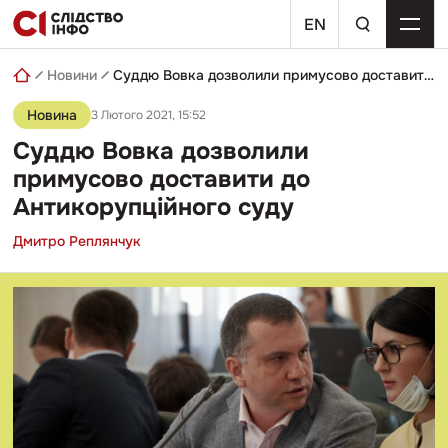
Skip
пошуковий
to
EN
запит
content
Новини
Суддю Вовка дозволили примусово доставити до Антикорупційного суду
Новина
3 Лютого 2021, 15:52
Суддю Вовка дозволили
примусово доставити до
Антикорупційного суду
Дмитро Реплянчук