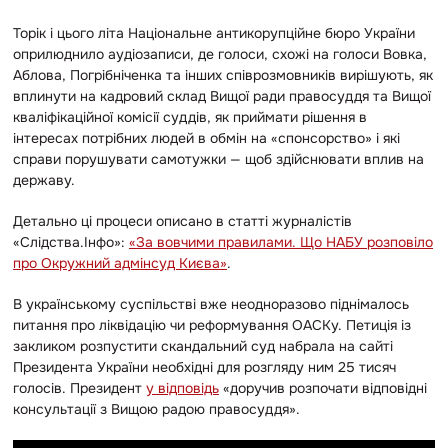
Торік і цього літа Національне антикорупційне бюро України
оприлюднило аудіозаписи, де голоси, схожі на голоси Вовка,
Аблова, Погрібніченка та інших співрозмовників вирішують, як
вплинути на кадровий склад Вищої ради правосуддя та Вищої
кваліфікаційної комісії суддів, як приймати рішення в
інтересах потрібних людей в обмін на «спонсорство» і які
справи порушувати самотужки — щоб здійснювати вплив на
державу.
Детально ці процеси описано в статті журналістів
«Слідства.Інфо»:
«За вовчими правилами. Що НАБУ розповіло
про Окружний адмінсуд Києва»
.
В українському суспільстві вже неодноразово піднімалось
питання про ліквідацію чи реформування ОАСКу. Петиція із
закликом розпустити скандальний суд набрала на сайті
Президента України необхідні для розгляду ним 25 тисяч
голосів. Президент
у відповідь
«доручив розпочати відповідні
консультації з Вищою радою правосуддя».