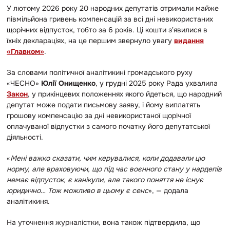
У лютому 2026 року 20 народних депутатів отримали майже
півмільйона гривень компенсацій за всі дні невикористаних
щорічних відпусток, тобто за 6 років. Ці кошти зʼявилися в
їхніх деклараціях, на це першим звернуло увагу
видання
«Главком»
.
За словами політичної аналітикині громадського руху
«ЧЕСНО»
Юлії Онищенко
, у грудні 2025 року Рада ухвалила
Закон
, у прикінцевих положеннях якого йдеться, що народний
депутат може подати письмову заяву, і йому виплатять
грошову компенсацію за дні невикористаної щорічної
оплачуваної відпустки з самого початку його депутатської
діяльності.
«
Мені важко сказати, чим керувалися, коли додавали цю
норму, але враховуючи, що під час воєнного стану у нардепів
немає відпусток, є канікули, але такого поняття не існує
юридично… Тож можливо в цьому є сенс
», — додала
аналітикиня.
На уточнення журналістки, вона також підтвердила, що