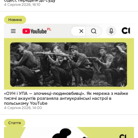
4 Серпня 2026, 16:10
Перейти
до
Новина
публікації
«ОУН
і
УПА
—
злочинці-
людиновбивці».
Як
мережа
з
майже
тисячі
акаунтів
розганяла
антиукраїнські
«ОУН і УПА — злочинці-людиновбивці». Як мережа з майже
настрої
тисячі акаунтів розганяла антиукраїнські настрої в
в
польському YouTube
польському
4 Серпня 2026, 14:00
YouTube
Перейти
до
Стаття
публікації
«Ми
думали: