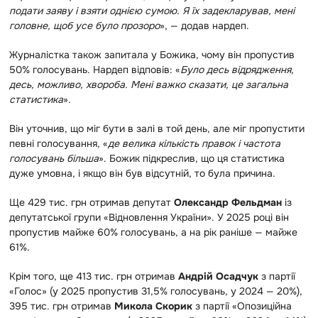
подати заяву і взяти однією сумою. Я їх задекларував, мені
головне, щоб усе було прозоро
», — додав нардеп.
Журналістка також запитала у Божика, чому він пропустив
50% голосувань. Нардеп відповів: «
Було десь відрядження,
десь, можливо, хвороба. Мені важко сказати, це загальна
статистика
».
Він уточнив, що міг бути в залі в той день, але міг пропустити
певні голосування, «
де велика кількість правок і частота
голосувань більша
». Божик підкреслив, що ця статистика
дуже умовна, і якщо він був відсутній, то була причина.
Ще 429 тис. грн отримав депутат
Олександр Фельдман
із
депутатської групи «Відновлення України». У 2025 році він
пропустив майже 60% голосувань, а на рік раніше — майже
61%.
Крім того, ще 413 тис. грн отримав
Андрій Осадчук
з партії
«Голос» (у 2025 пропустив 31,5% голосувань, у 2024 — 20%),
395 тис. грн отримав
Микола Скорик
з партії «Опозиційна