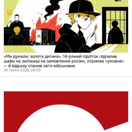
золота
дитина».
14-
річний
підліток
підпалив
шафи
на
залізниці
на
замовлення
росіян,
«Ми думали: золота дитина». 14-річний підліток підпалив
отримав
шафи на залізниці на замовлення росіян, отримав «умовне»
«умовне»
— й відразу спалив авто військових
—
30 Липня 2026, 06:00
й
відразу
спалив
авто
військових