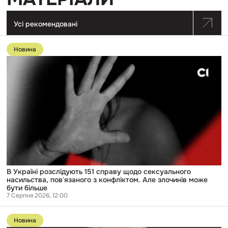
Усі рекомендовані
Перейти
до
Новина
публікації
В
Україні
розслідують
151
справу
щодо
сексуального
насильства,
повʼязаного
з
конфліктом.
Але
злочинів
може
В Україні розслідують 151 справу щодо сексуального
бути
насильства, повʼязаного з конфліктом. Але злочинів може
більше
бути більше
7 Серпня 2026, 12:00
Перейти
до
Новина
публікації