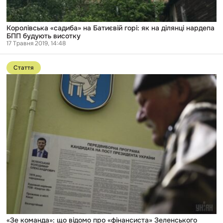
Королівська «садиба» на Батиєвій горі: як на ділянці нардепа
БПП будують висотку
17 Травня 2019, 14:48
Перейти
до
Стаття
публікації
«Зе
команда»:
що
відомо
про
«фінансиста»
Зеленського
«Зе команда»: що відомо про «фінансиста» Зеленського