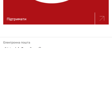
Підтримати
Електронна пошта
slidstvo.info@gmail.com
Номер телефону
+ 38 (050) 975-56-21
Поштова адреса
Україна, 04071, місто Київ, вул. Щекавицька, будинок 30/39, квартира
248
Ідентифікатор онлайн-медіа в Реєстрі
№ R-40-03691
Передрук та використання матеріалів, опублікованих на Slidstvo.Info,
можливий тільки за умови прямого гіперпосилання у першому чи
другому абзаці. Майте на увазі, що контент, який публікує