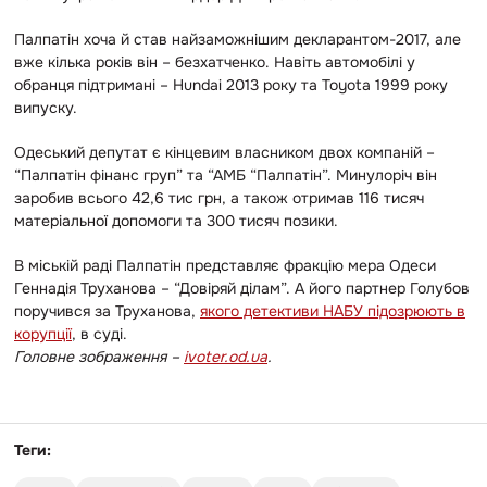
Палпатін хоча й став найзаможнішим декларантом-2017, але
вже кілька років він – безхатченко. Навіть автомобілі у
обранця підтримані – Hundai 2013 року та Toyota 1999 року
випуску.
Одеський депутат є кінцевим власником двох компаній –
“Палпатін фінанс груп” та “АМБ “Палпатін”. Минулоріч він
заробив всього 42,6 тис грн, а також отримав 116 тисяч
матеріальної допомоги та 300 тисяч позики.
В міській раді Палпатін представляє фракцію мера Одеси
Геннадія Труханова – “Довіряй ділам”. А його партнер Голубов
поручився за Труханова,
якого детективи НАБУ підозрюють в
корупції
, в суді.
Головне зображення –
ivoter.od.ua
.
Теги: