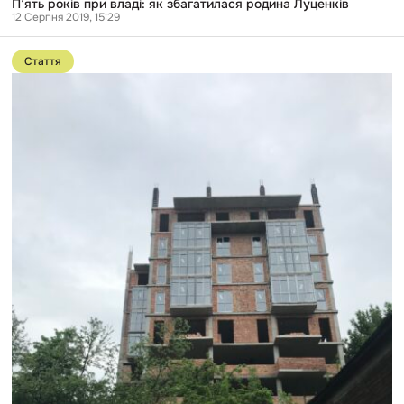
П’ять років при владі: як збагатилася родина Луценків
12 Серпня 2019, 15:29
Перейти
до
Стаття
публікації
Королівська
«садиба»
на
Батиєвій
горі:
як
на
ділянці
нардепа
БПП
будують
висотку