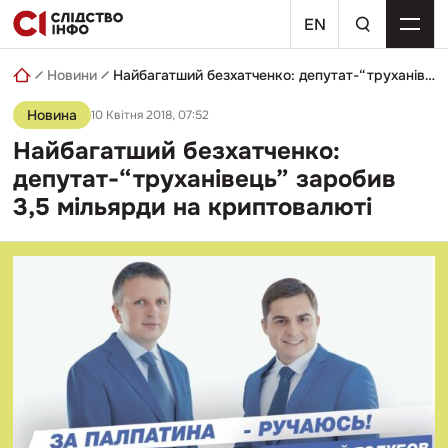
Skip
пошуковий
to
EN
запит
content
Новини
Найбагатший безхатченко: депутат-“труханівець” заробив 3,5 мільярди на криптовалюті
Новина
10 Квітня 2018, 07:52
Найбагатший безхатченко:
депутат-“труханівець” заробив
3,5 мільярди на криптовалюті