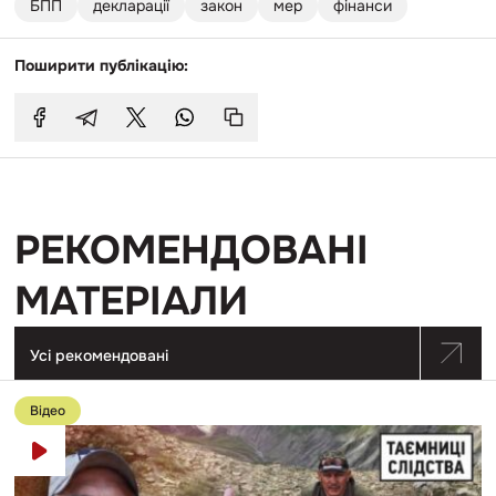
БПП
декларації
закон
мер
фінанси
Поширити публікацію:
РЕКОМЕНДОВАНІ
МАТЕРІАЛИ
Усі рекомендовані
Перейти
до
Відео
публікації
Депутатом
від
«Європейської
Солідарності»