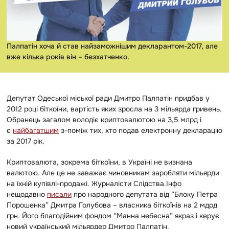
Палпатін хоча й став найзаможнішим декларантом-2017, але
вже кілька років він – безхатченко.
Депутат Одеської міської ради Дмитро Палпатін придбав у
2012 році біткоїни, вартість яких зросла на 3 мільярда гривень.
Обранець загалом володіє криптовалютою на 3,5 млрд і
є
найбагатшим
з-поміж тих, хто подав електронну декларацію
за 2017 рік.
Криптовалюта, зокрема біткоїни, в Україні не визнана
валютою. Але це не заважає чиновникам заробляти мільярди
на їхній купівлі-продажі. Журналісти Слідства.Інфо
нещодавно
писали
про народного депутата від “Блоку Петра
Порошенка” Дмитра Голубова – власника біткоїнів на 2 мдрд
грн. Його благодійним фондом “Манна небесна” якраз і керує
новий український мільярдер Дмитро Палпатін.