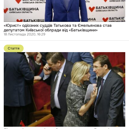
від
«Батьківщини»
«Юрист» одіозних суддів Татькова та Ємельянова став
депутатом Київської облради від «Батьківщини»
18 Листопада 2020, 16:29
Перейти
до
Стаття
публікації
П’ять
років
при
владі:
як
збагатилася
родина
Луценків