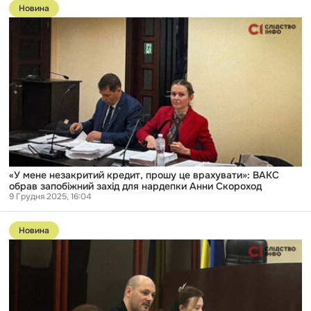
до
Новина
публікації
«У
мене
незакритий
кредит,
прошу
це
врахувати»:
ВАКС
обрав
запобіжний
захід
для
нардепки
Анни
«У мене незакритий кредит, прошу це врахувати»: ВАКС
Скороход
обрав запобіжний захід для нардепки Анни Скороход
9 Грудня 2025, 16:04
Перейти
до
Новина
публікації
«В
одного
з
наших
фігурантів
бігова