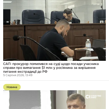
суді
щодо
посади
учасника
справи
про
вимагання
$1
млн
у
росіянина
за
вирішення
питання
екстрадиції
до
САП: прокурор помилився на суді щодо посади учасника
РФ
справи про вимагання $1 млн у росіянина за вирішення
питання екстрадиції до РФ
5 Серпня 2026, 13:49
Перейти
до
Новина
публікації
За
фігуранта
справи
«Мідас»,