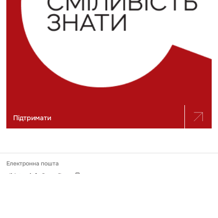
Підтримати
Електронна пошта
slidstvo.info@gmail.com
Номер телефону
+ 38 (050) 975-56-21
Поштова адреса