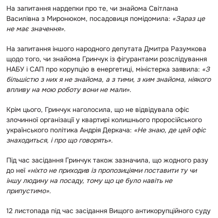
На запитання нардепки про те, чи знайома Світлана
Василівна з Миронюком, посадовиця помідомила:
«Зараз це
не має значення».
На запитання іншого народного депутата Дмитра Разумкова
щодо того, чи знайома Гринчук із фігурантами розслідування
НАБУ і САП про корупцію в енергетиці, міністерка заявила:
«З
більшістю з них я не знайома, а з тими, з ким знайома, ніякого
впливу на мою роботу вони не мали».
Крім цього, Гринчук наголосила, що не відвідувала офіс
злочинної організації у квартирі колишнього проросійського
українського політика Андрія Деркача:
«Не знаю, де цей офіс
знаходиться, і про що говорять».
Під час засідання Гринчук також зазначила, що жодного разу
до неї
«ніхто не приходив із пропозиціями поставити ту чи
іншу людину на посаду, тому що це було навіть не
припустимо».
12 листопада під час засідання Вищого антикорупційного суду