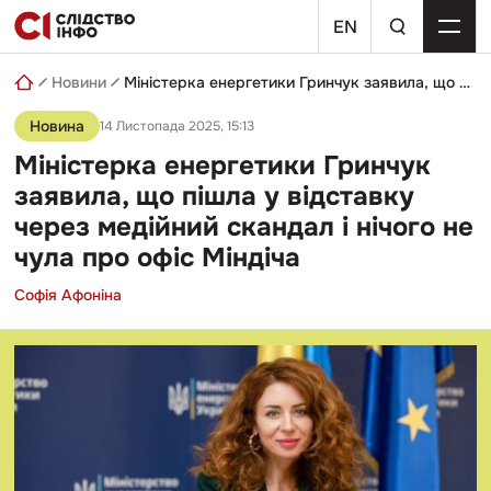
Skip
пошуковий
to
EN
запит
content
Новини
Міністерка енергетики Гринчук заявила, що пішла у відставку через медійний скандал і нічого не чула про офіс Міндіча
Новина
14 Листопада 2025, 15:13
Міністерка енергетики Гринчук
заявила, що пішла у відставку
через медійний скандал і нічого не
чула про офіс Міндіча
Софія Афоніна