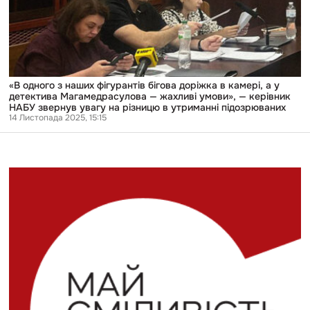
доріжка
в
камері,
а
у
детектива
Магамедрасулова
—
«В одного з наших фігурантів бігова доріжка в камері, а у
жахливі
детектива Магамедрасулова — жахливі умови», — керівник
умови»,
НАБУ звернув увагу на різницю в утриманні підозрюваних
—
14 Листопада 2025, 15:15
керівник
НАБУ
звернув
увагу
на
різницю
в
утриманні
підозрюваних