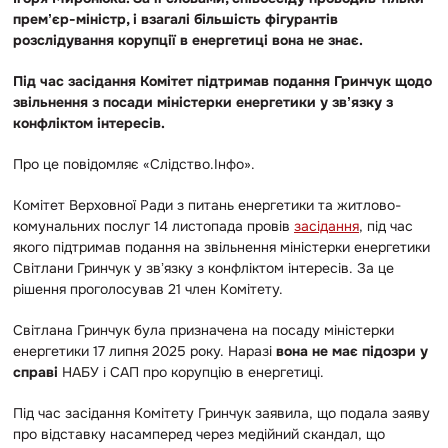
премʼєр-міністр, і взагалі більшість фігурантів
розслідування корупції в енергетиці вона не знає.
Під час засідання Комітет підтримав подання Гринчук щодо
звільнення з посади міністерки енергетики у звʼязку з
конфліктом інтересів.
Про це повідомляє «Слідство.Інфо».
Комітет Верховної Ради з питань енергетики та житлово-
комунальних послуг 14 листопада провів
засідання
, під час
якого підтримав подання на звільнення міністерки енергетики
Світлани Гринчук у звʼязку з конфліктом інтересів. За це
рішення проголосував 21 член Комітету.
Світлана Гринчук була призначена на посаду міністерки
енергетики 17 липня 2025 року. Наразі
вона не має підозри у
справі
НАБУ і САП про корупцію в енергетиці.
Під час засідання Комітету Гринчук заявила, що подала заяву
про відставку насамперед через медійний скандал, що