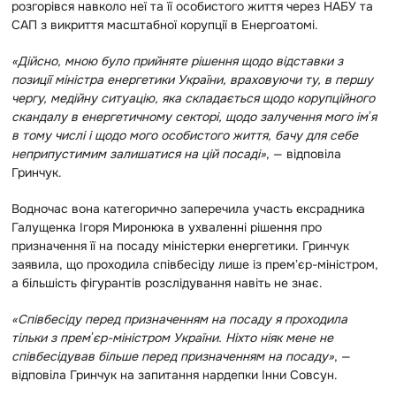
розгорівся навколо неї та її особистого життя через НАБУ та
САП з викриття масштабної корупції в Енергоатомі.
«Дійсно, мною було прийняте рішення щодо відставки з
позиції міністра енергетики України, враховуючи ту, в першу
чергу, медійну ситуацію, яка складається щодо корупційного
скандалу в енергетичному секторі, щодо залучення мого імʼя
в тому числі і щодо мого особистого життя, бачу для себе
неприпустимим залишатися на цій посаді»
, — відповіла
Гринчук.
Водночас вона категорично заперечила участь ексрадника
Галущенка Ігоря Миронюка в ухваленні рішення про
призначення її на посаду міністерки енергетики. Гринчук
заявила, що проходила співбесіду лише із премʼєр-міністром,
а більшість фігурантів розслідування навіть не знає.
«Співбесіду перед призначенням на посаду я проходила
тільки з премʼєр-міністром України. Ніхто ніяк мене не
співбесідував більше перед призначенням на посаду»
, —
відповіла Гринчук на запитання нардепки Інни Совсун.