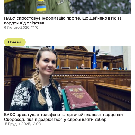
від
слідства
НАБУ спростовує інформацію про те, що Дейнеко втік за
кордон від слідства
6 Лютого 2026, 17:16
Перейти
до
Новина
публікації
ВАКС
арештував
телефони
та
дитячий
планшет
нардепки
Скороход,
яка
підозрюється
у
спробі
взяти
хабар
ВАКС арештував телефони та дитячий планшет нардепки
Скороход, яка підозрюється у спробі взяти хабар
15 Грудня 2025, 12:08
Перейти