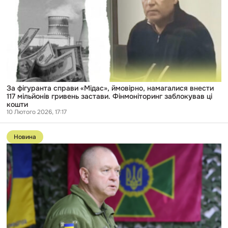
ймовірно,
намагалися
внести
117
мільйонів
гривень
застави.
Фінмоніторинг
заблокував
ці
кошти
За фігуранта справи «Мідас», ймовірно, намагалися внести
117 мільйонів гривень застави. Фінмоніторинг заблокував ці
кошти
10 Лютого 2026, 17:17
Перейти
до
Новина
публікації
НАБУ
спростовує
інформацію
про
те,
що
Дейнеко
втік
за
кордон