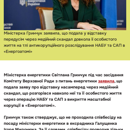
Міністерка Гринчук заявила, що подала у відставку
передусім через медійний скандал довкола її особистого
життя на тлі антикорупційного розслідування НАБУ та САП в
«Енергоатомі»
Міністерка енергетики Світлана Гринчук під час засідання
Комітету Верховної Ради з питань енергетики
заявила
, що
подала заяву про відставку насамперед через медійний
скандал, що розгорівся навколо неї та її особистого життя
через операцію НАБУ та САП з викриття масштабної
корупції в «Енергоатомі».
Гринчук також стверджує, що не проходила співбесіду на
посаду міністерки енергетики в ексрадника Галущенка
Ігоря Миронюка. За її словами, співбесіду проводив тільки