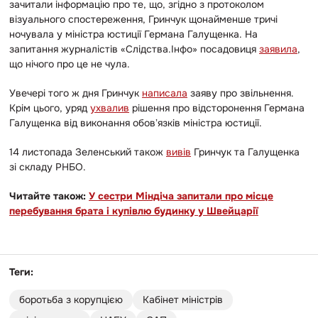
зачитали інформацію про те, що, згідно з протоколом
візуального спостереження, Гринчук щонайменше тричі
ночувала у міністра юстиції Германа Галущенка. На
запитання журналістів «Слідства.Інфо» посадовиця
заявила
,
що нічого про це не чула.
Увечері того ж дня Гринчук
написала
заяву про звільнення.
Крім цього, уряд
ухвалив
рішення про відсторонення Германа
Галущенка від виконання обовʼязків міністра юстиції.
14 листопада Зеленський також
вивів
Гринчук та Галущенка
зі складу РНБО.
Читайте також:
У сестри Міндіча запитали про місце
перебування брата і купівлю будинку у Швейцарії
Теги:
боротьба з корупцією
Кабінет міністрів