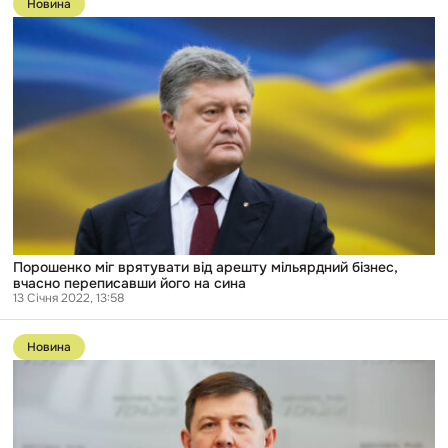
Новина
публікації
Порошенко
міг
врятувати
від
арешту
мільярдний
бізнес,
вчасно
переписавши
його
на
сина
Порошенко міг врятувати від арешту мільярдний бізнес,
вчасно переписавши його на сина
13 Січня 2022, 13:58
Перейти
до
Новина
публікації
Фірма
нардепа
Козака
видобувала
нафту