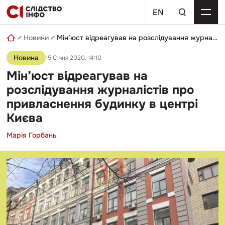
Skip
пошуковий
to
EN
запит
content
Новини
Мін’юст відреагував на розслідування журналістів про привласнення будинку в центрі Києва
Новина
15 Січня 2020, 14:10
Мін’юст відреагував на
розслідування журналістів про
привласнення будинку в центрі
Києва
Марія Горбань