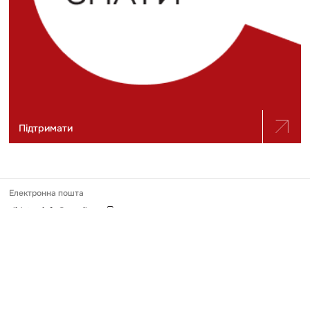
Підтримати
Електронна пошта
slidstvo.info@gmail.com
Номер телефону
+ 38 (050) 975-56-21
Поштова адреса
Україна, 04071, місто Київ, вул. Щекавицька, будинок 30/39, квартира
248
Ідентифікатор онлайн-медіа в Реєстрі