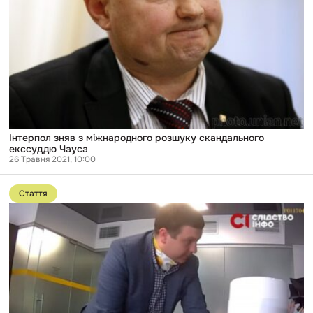
Інтерпол зняв з міжнародного розшуку скандального
екссуддю Чауса
26 Травня 2021, 10:00
Перейти
до
Стаття
публікації
«Плівки»
Єрмака,
Юрченка,
рекордний
хабар
і
справа
Татарова:
топ