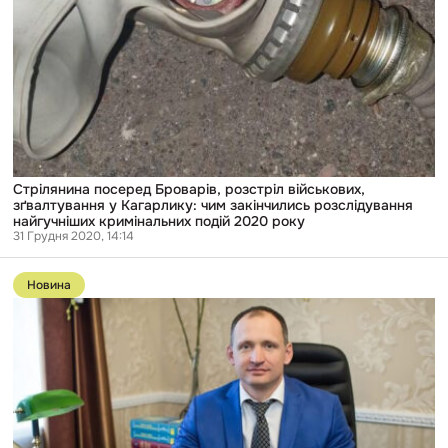
подій
2020
року
Стрілянина посеред Броварів, розстріл військових,
зґвалтування у Кагарлику: чим закінчились розслідування
найгучніших кримінальних подій 2020 року
31 Грудня 2020, 14:14
Перейти
до
Новина
публікації
Офіс
генпрокурора
передав
справу
Татарова
з
НАБУ
до
СБУ