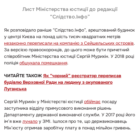
Лист Міністерства юстиції до редакції
“Слідство.Інфо”
Як розповідало раніше “Слідство.Інфо”, арештований будинок
у центрі Києва на понад шість тисяч квадратних метрів
незаконно переписали на компанію з Сейшельських островів
.
За версією правоохоронців, до цього може бути причетний
співробітник Міністерства юстиції Сергій Мурихін. У 2018 році
поліція
обшукала помешкання
.
ЧИТАЙТЕ ТАКОЖ
Як “чорний” реєстратор переписав
будівлю Верховної Ради на людину з окупованого
Луганська
Сергій Мурихін у Міністерстві юстиції
обіймає
посаду
заступника відділу примусового виконання рішень
Департаменту державної виконавчої служби. У 2017 році його
ім’я вже
лунало
у ЗМІ. Ішлося про те, що держвиконавець
Мін’юсту отримав заробітну плату в понад мільйон гривень.