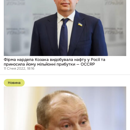
у
Росії
та
приносила
йому
мільйонні
прибутки
—
OCCRP
Фірма нардепа Козака видобувала нафту у Росії та
приносила йому мільйонні прибутки — OCCRP
11 Січня 2022, 18:16
Перейти
до
Новина
публікації
Інтерпол
зняв
з
міжнародного
розшуку
скандального
екссуддю
Чауса