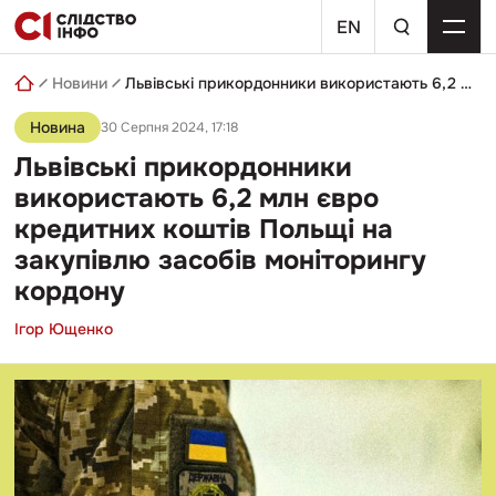
Skip
пошуковий
to
EN
запит
content
Новини
Львівські прикордонники використають 6,2 млн євро кредитних коштів Польщі на закупівлю засобів моніторингу кордону
Новина
30 Серпня 2024, 17:18
Львівські прикордонники
використають 6,2 млн євро
кредитних коштів Польщі на
закупівлю засобів моніторингу
кордону
Ігор Ющенко