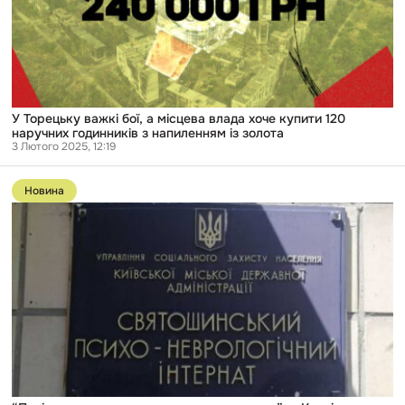
влада
хоче
купити
120
наручних
годинників
з
напиленням
У Торецьку важкі бої, а місцева влада хоче купити 120
із
наручних годинників з напиленням із золота
золота
3 Лютого 2025, 12:19
Перейти
до
Новина
публікації
“Пацієнтки
не
можуть
заснути
через
голод”:
у
Києві
суд
виправдав
директора
психоневрологічного
інтернату,
який