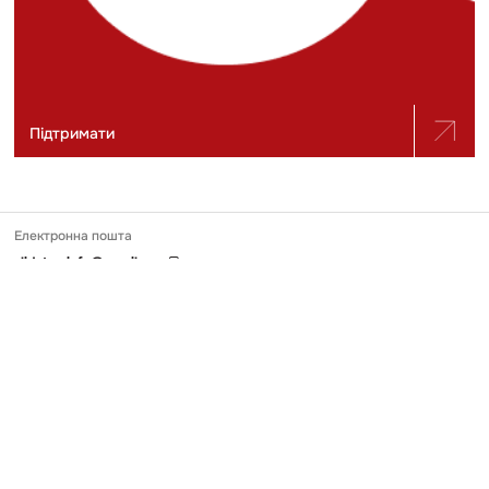
Підтримати
Електронна пошта
slidstvo.info@gmail.com
Номер телефону
+ 38 (050) 975-56-21
Поштова адреса
Україна, 04071, місто Київ, вул. Щекавицька, будинок 30/39, квартира
248
Ідентифікатор онлайн-медіа в Реєстрі
№ R-40-03691
Передрук та використання матеріалів, опублікованих на Slidstvo.Info,