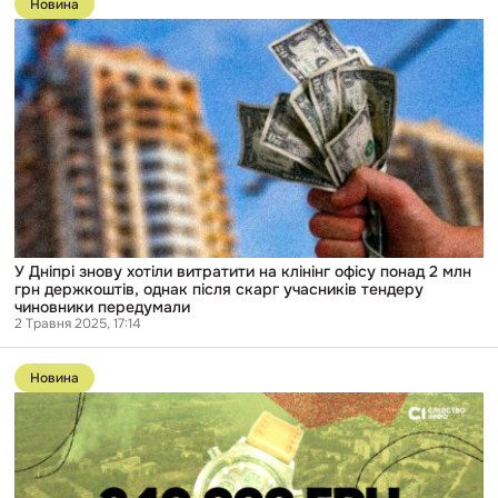
Новина
публікації
У
Дніпрі
знову
хотіли
витратити
на
клінінг
офісу
понад
2
млн
грн
держкоштів,
однак
У Дніпрі знову хотіли витратити на клінінг офісу понад 2 млн
після
грн держкоштів, однак після скарг учасників тендеру
скарг
чиновники передумали
учасників
2 Травня 2025, 17:14
тендеру
Перейти
чиновники
до
передумали
Новина
публікації
У
Торецьку
важкі
бої,
а
місцева