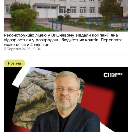
яка
підозрюється
у
розкраданні
бюджетних
коштів.
Переплата
може
Реконструкцію ліцею у Вишневому віддали компанії, яка
сягати
підозрюється у розкраданні бюджетних коштів. Переплата
2
може сягати 2 млн грн
млн
5 Березня 2026, 10:00
грн
Перейти
до
Новина
публікації
Один
із
ключових
постачальників
текстилю
для
військових
має
зв’язки
з
родиною
ексміністра
Галущенка