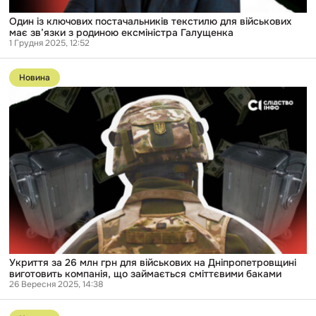
Один із ключових постачальників текстилю для військових
має зв’язки з родиною ексміністра Галущенка
1 Грудня 2025, 12:52
Перейти
до
Новина
публікації
Укриття
за
26
млн
грн
для
військових
на
Дніпропетровщині
виготовить
компанія,
що
займається
сміттєвими
баками
Укриття за 26 млн грн для військових на Дніпропетровщині
виготовить компанія, що займається сміттєвими баками
26 Вересня 2025, 14:38
Перейти
до