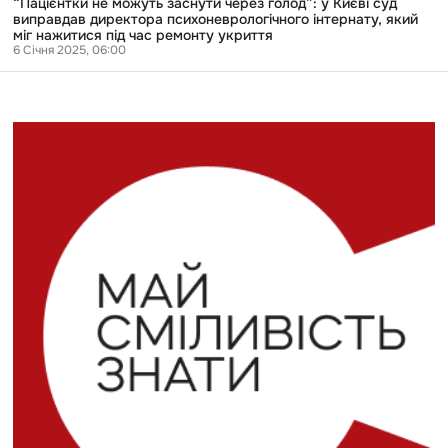
“Пацієнтки не можуть заснути через голод”: у Києві суд
міг
виправдав директора психоневрологічного інтернату, який
нажитися
міг нажитися під час ремонту укриття
під
6 Січня 2025, 06:00
час
ремонту
укриття