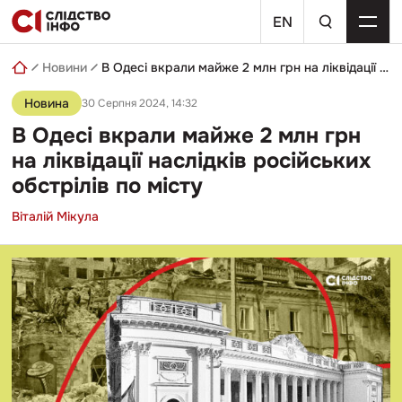
Skip
пошуковий
to
EN
запит
content
Новини
В Одесі вкрали майже 2 млн грн на ліквідації наслідків російських обстрілів по місту
Новина
30 Серпня 2024, 14:32
В Одесі вкрали майже 2 млн грн
на ліквідації наслідків російських
обстрілів по місту
Віталій Мікула