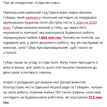
Про це повідомляє «Слідство.Інфо».
Приморський районний суд Одеси виніс вирок Василю
Губарю, який
займався
технічним наглядом за ліквідацією
зруйнованих будинків після обстрілу міста
5 жовтня 2023
року
. Губаря визнали винним у тому, що через його
неуважність компанії, яка виконувала будівельні роботи,
перерахували зайвих
1,964 млн грн
.
Чоловік не помітив, що
підрядник вніс у звітні документи роботу, яку він насправді не
виконав, хоча Губар був відповідальним, щоб такого не
сталося.
Губар пішов на угоду зі слідством, йому мали присудити 2
роки в’язниці, але замість цього пом’якшили покарання до
двох років іспитового терміну.
Згідно з укладеним договором між Департаментом
благоустрою міста Одеської міської ради та Губарем, чоловік
за свою роботу отримав майже 150 тисяч гривень, коли мав
наглядати за будівельними роботами, які коштували
13,5 млн
грн
.