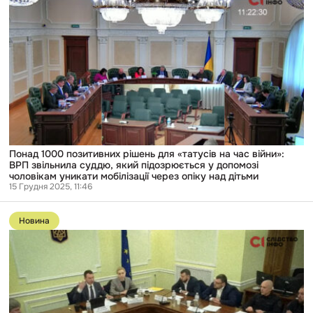
1000
позитивних
рішень
для
«татусів
на
час
війни»:
ВРП
звільнила
суддю,
який
підозрюється
у
Понад 1000 позитивних рішень для «татусів на час війни»:
допомозі
ВРП звільнила суддю, який підозрюється у допомозі
чоловікам
чоловікам уникати мобілізації через опіку над дітьми
уникати
15 Грудня 2025, 11:46
мобілізації
Перейти
через
до
опіку
Новина
публікації
над
Слідчі
дітьми
ДБР
не
допитали
керівництво
Бюро,
попри