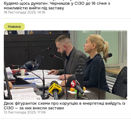
до
будемо щось думати»: Чернишов у СІЗО до 16 січня з
16
можливістю вийти під заставу
січня
18 Листопада 2025, 14:16
з
Перейти
можливістю
до
вийти
Новина
публікації
під
Двоє
заставу
фігуранток
схеми
про
корупцію
в
енергетиці
вийдуть
із
СІЗО
—
за
них
внесли
застави
Двоє фігуранток схеми про корупцію в енергетиці вийдуть із
СІЗО — за них внесли застави
13 Листопада 2025, 17:06