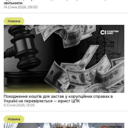
зарплати
звільнили
—
14 Січня 2026, 09:00
тепер
Перейти
його
до
звільнили
Новина
публікації
Походження
коштів
для
застав
у
корупційних
справах
в
Україні
не
перевіряється
—
юрист
ЦПК
Походження коштів для застав у корупційних справах в
Україні не перевіряється — юрист ЦПК
5 Січня 2026, 13:05
Перейти
до
Новина
публікації
Понад