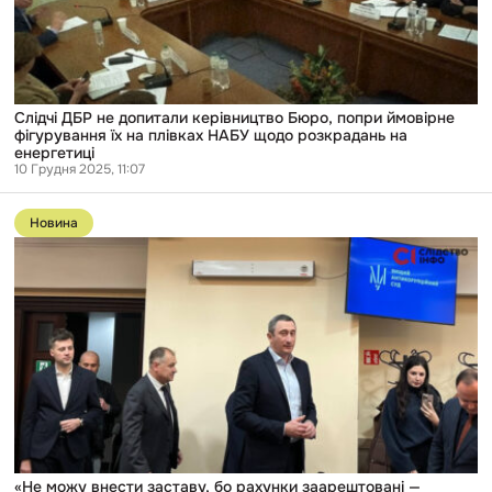
ймовірне
фігурування
їх
на
плівках
НАБУ
щодо
Слідчі ДБР не допитали керівництво Бюро, попри ймовірне
розкрадань
фігурування їх на плівках НАБУ щодо розкрадань на
на
енергетиці
енергетиці
10 Грудня 2025, 11:07
Перейти
до
Новина
публікації
«Не
можу
внести
заставу,
бо
рахунки
заарештовані
—
будемо
щось
думати»:
Чернишов
у
СІЗО
«Не можу внести заставу, бо рахунки заарештовані —