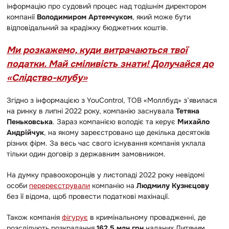
інформацію про судовий процес над тодішнім директором
компанії
Володимиром Артемчуком
, який може бути
відповідальний за крадіжку бюджетних коштів.
Ми розкажемо, куди витрачаються твої
податки. Май сміливість знати! Долучайся до
«Слідство-клубу»
Згідно з інформацією з YouControl, ТОВ «Моллбуд» з’явилася
на ринку в липні 2022 року, компанію заснувала
Тетяна
Пеньковська
. Зараз компанією володіє та керує
Михайло
Андрійчук
, на якому зареєстровано ще декілька десятоків
різних фірм. За весь час свого існування компанія уклала
тільки один договір з державним замовником.
На думку правоохоронців у листопаді 2022 року невідомі
особи
перереєстрували
компанію на
Людмилу Кузнєцову
без її відома, щоб провести податкові махінації.
Також компанія
фігурує
в кримінальному провадженні, де
розслідують розкрадання
162,5 млн грн
наданих Дитячим