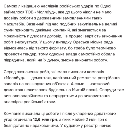
Самою ліквідацією наслідків російських ударів по Одесі
займалося ТОВ «Моллбуд», яке до цього ніколи не мало
досвіду роботи з державними замовленнями таких
масштабів. Зазвичай під час подібних закупівель на великі
суми приходить декілька компаній, які змагаються за
можливість підписати договір, і в процесі вартість виконання
робіт знижується. У цьому випадку Одеська міська рада
відмовилась від такого формату, бо треба було терміново
провести тендер, тому одеська влада самостійно обрала
підрядника, який, на їх думку, зможе виконати роботу.
Серед зазначених робіт, які мала виконати компанія
«Моллбуд» — демонтаж, капітальний ремонт та розгрібання
завалів на пошкоджених об’єктах. А саме — частковий
демонтаж нежитлових будівель на Митній площі. Споруди там
визнали аварійними та непридатними до використання
внаслідок російської атаки.
Компанія виконала ці роботи і після укладених додаткових
угод отримала
12,6 млн грн
, з яких майже 2 млн грн є
безпідставно нарахованими. У судовому реєстрі немає