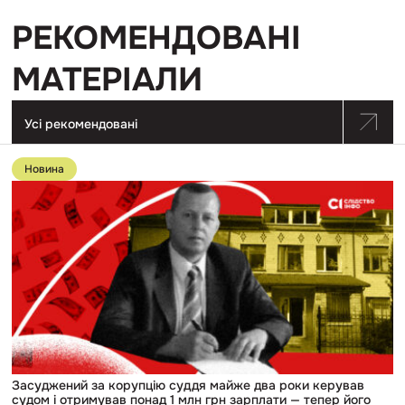
РЕКОМЕНДОВАНІ
МАТЕРІАЛИ
Усі рекомендовані
Перейти
до
Новина
публікації
Засуджений
за
корупцію
суддя
майже
два
роки
керував
судом
і
отримував
понад
1
млн
Засуджений за корупцію суддя майже два роки керував
грн
судом і отримував понад 1 млн грн зарплати — тепер його