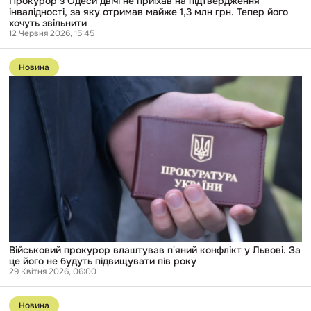
Прокурор з Одеси двічі не приїхав на підтвердження
не
інвалідності, за яку отримав майже 1,3 млн грн. Тепер його
приїхав
хочуть звільнити
на
12 Червня 2026, 15:45
підтвердження
інвалідності,
Перейти
за
до
яку
Новина
публікації
отримав
Військовий
майже
прокурор
1,3
влаштував
млн
пʼяний
грн.
конфлікт
Тепер
у
його
Львові.
хочуть
За
звільнити
це
його
не
будуть
підвищувати
пів
року
Військовий прокурор влаштував пʼяний конфлікт у Львові. За
це його не будуть підвищувати пів року
29 Квітня 2026, 06:00
Перейти
до
Новина