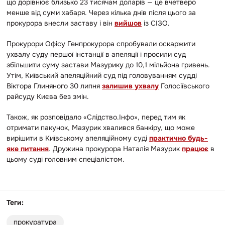
що дорівнює близько 23 тисячам доларів — це вчетверо
менше від суми хабаря. Через кілька днів після цього за
прокурора внесли заставу і він
вийшов
із СІЗО.
Прокурори Офісу Генпрокурора спробували оскаржити
ухвалу суду першої інстанції в апеляції і просили суд
збільшити суму застави Мазурику до 10,1 мільйона гривень.
Утім, Київський апеляційний суд під головуванням судді
Віктора Глиняного 30 липня
залишив ухвалу
Голосіївського
райсуду Києва без змін.
Також, як розповідало «Слідство.Інфо», перед тим як
отримати пакунок, Мазурик хвалився банкіру, що може
вирішити в Київському апеляційному суді
практично будь-
яке питання
. Дружина прокурора Наталія Мазурик
працює
в
цьому суді головним спеціалістом.
Теги:
прокуратура