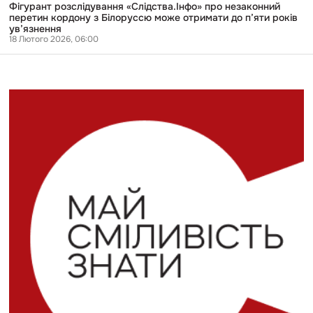
років
Фігурант розслідування «Слідства.Інфо» про незаконний
ув’язнення
перетин кордону з Білоруссю може отримати до п’яти років
ув’язнення
18 Лютого 2026, 06:00