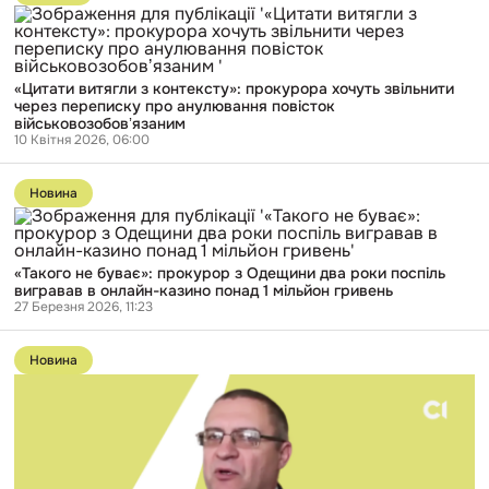
публікації
«Цитати
витягли
з
контексту»:
«Цитати витягли з контексту»: прокурора хочуть звільнити
прокурора
через переписку про анулювання повісток
хочуть
військовозобовʼязаним
звільнити
10 Квітня 2026, 06:00
через
переписку
Перейти
про
до
анулювання
Новина
публікації
повісток
«Такого
військовозобовʼязаним
не
буває»:
«Такого не буває»: прокурор з Одещини два роки поспіль
прокурор
вигравав в онлайн-казино понад 1 мільйон гривень
з
27 Березня 2026, 11:23
Одещини
два
Перейти
роки
до
поспіль
Новина
публікації
вигравав
«Я
в
знаю,
онлайн-
чим
казино
ця
понад
поїздка
1
для
мільйон