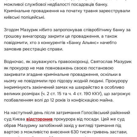
можливої службової недбалості посадовців банку.
Кримінальне провадження на початку травня зареєстрували
київські поліцейські.
Згодом Мазурик нібито запропонував співробітнику банку за
грошову винагороду закрити це провадження, а також
повідомити, хто з конкурентів «Банку Альянс» начебто
замовив реєстрацію справи.
Водночас, як зауважують правоохоронці, Святослав Мазурик
як прокурор не мав повноважень своєю постановою
закривати згадане кримінальне провадження, оскільки в
ньому не повідомили про підозру жодній людині. Прокурору
інкримінують закінчений замах на шахрайство в особливо
великих розмірах (ч. 2 ст. 15 та ч. 4 ст. 190 ККУ), що загрожує
позбавленням волі до 12 років із конфіскацією майна.
На наступний день після затримання Голосіївський районний
суд Києва
відсторонив
прокурора від посади. Цей же суд
обрав Мазурику запобіжний захід у вигляді тримання під
вартою з можливістю внесення 630 тисяч гривень застави,