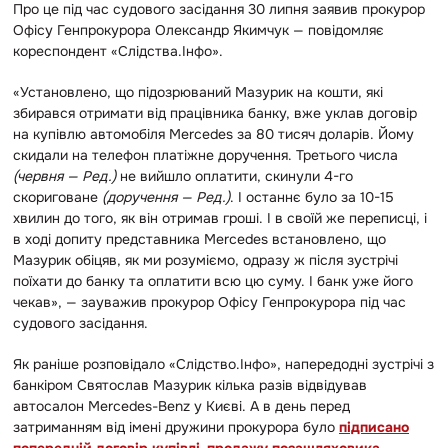
Про це під час судового засідання 30 липня заявив прокурор
Офісу Генпрокурора Олександр Якимчук — повідомляє
кореспондент «Слідства.Інфо».
«Установлено, що підозрюваний Мазурик на кошти, які
збирався отримати від працівника банку, вже уклав договір
на купівлю автомобіля Mercedes за 80 тисяч доларів. Йому
скидали на телефон платіжне доручення. Третього числа
(червня — Ред.)
не вийшло оплатити, скинули 4-го
скориговане
(доручення — Ред.)
. І останнє було за 10-15
хвилин до того, як він отримав гроші. І в своїй же переписці, і
в ході допиту представника Mercedes встановлено, що
Мазурик обіцяв, як ми розуміємо, одразу ж після зустрічі
поїхати до банку та оплатити всю цю суму. І банк уже його
чекав», — зауважив прокурор Офісу Генпрокурора під час
судового засідання.
Як раніше розповідало «Слідство.Інфо», напередодні зустрічі з
банкіром Святослав Мазурик кілька разів відвідував
автосалон Mercedes-Benz у Києві. А в день перед
затриманням від імені дружини прокурора було
підписано