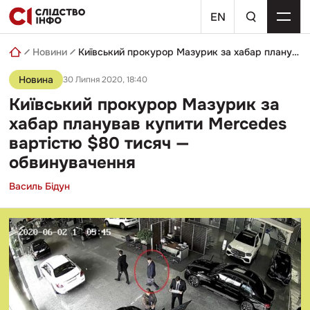
Skip
пошуковий
to
EN
запит
content
Новини
Київський прокурор Мазурик за хабар планував купити Mercedes вартістю $80 тисяч — обвинувачення
Новина
30 Липня 2020, 18:40
Київський прокурор Мазурик за
хабар планував купити Mercedes
вартістю $80 тисяч —
обвинувачення
Василь Бідун