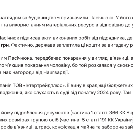
 наглядом за будівництвом призначили Пасічнюка. У його 
т та використанням матеріальних ресурсів відповідно до
асічнюк підписав акти виконаних робіт від підрядника, де
 грн
. Фактично, держава заплатила ці кошти за вигадану 
ним Пасічнюка, передбачає покарання у вигляді в’язниці,
пом’якшив покарання чоловіку, бо той розкаявся у скоєн
а має нагороди від Нацгвардії.
анія ТОВ «Інтертрейдплюс». Її вину в крадіжці бюджетни
адження, яке слухають в суді від початку 2024 року. Та
йому підроблення документів (частина 1 статті 366 КК Укр
х розмірах групою осіб (частина 5 статті 191 КК України
 років в’язниці, штраф, конфіскація майна та заборона за