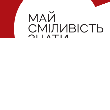
Електронна пошта
Поштова
 можливий
 Майте на
Україна,
slidstvo.info@gmail.com
ачений для
Щекавиц
Номер телефону
248
+ 38 (050) 975-56-21
Ідентифі