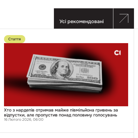
Усі рекомендовані
Перейти
до
Стаття
публікації
Хто
з
нардепів
отримав
майже
півмільйона
гривень
за
відпустки,
але
пропустив
понад
половину
голосувань
Хто з нардепів отримав майже півмільйона гривень за
відпустки, але пропустив понад половину голосувань
16 Лютого 2026, 06:00
Перейти