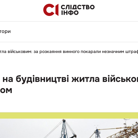
тори
итла військовим: за розкаяння винного покарали незначним штра
 на будівництві житла військ
фом