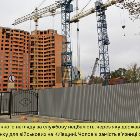
ічного нагляду за службову недбалість, через яку держав
инку для військових на Київщині. Чоловік замість в’язниц