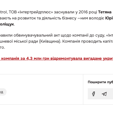
trol, ТОВ «Інтертрейдплюс» заснували у 2016 році
Тетяна
вають на розвиток та діяльність бізнесу —ним володіє
Юрі
Поліщук
.
равили обвинувачувальний акт щодо компанії до суду, «
шневої міської ради (Київщина). Компанія проводить капі
го.
 компанія за 4,3 млн грн відремонтувала вигадане укри
Поширити пуб
уд