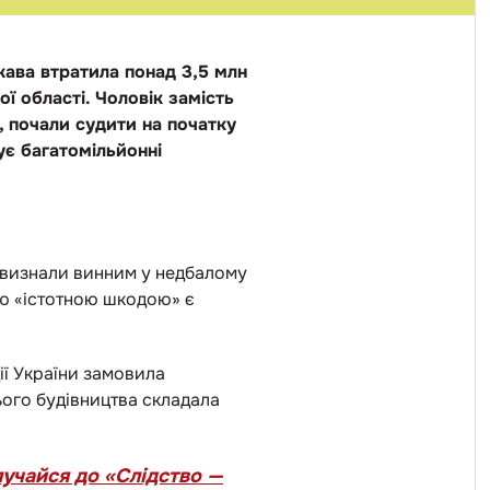
жава втратила понад 3,5 млн
ї області. Чоловік замість
, почали судити на початку
ує багатомільйонні
 визнали винним у недбалому
єю «істотною шкодою» є
ії України замовила
ього будівництва складала
лучайся до «Слідство —