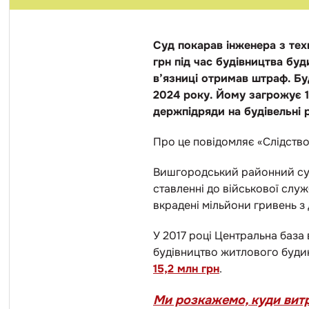
Суд покарав інженера з тех
грн під час будівництва буд
в’язниці отримав штраф. Буд
2024 року. Йому загрожує 12
держпідряди на будівельні 
Про це повідомляє «Слідство
Вишгородський районний суд
ставленні до військової слу
вкрадені мільйони гривень з
У 2017 році Центральна база
будівництво житлового будин
15,2 млн грн
.
Ми розкажемо, куди витр