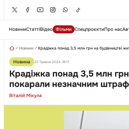
Skip
to
content
Новини
Статті
Відео
Фільми
Спецпроєкти
Про нас
Ав
Введіть
пошуковий
запит
Новини
Крадіжка понад 3,5 млн грн на будівництві ж
Новина
22 Травня 2024, 16:17
Крадіжка понад 3,5 млн грн
покарали незначним штра
Віталій Мікула