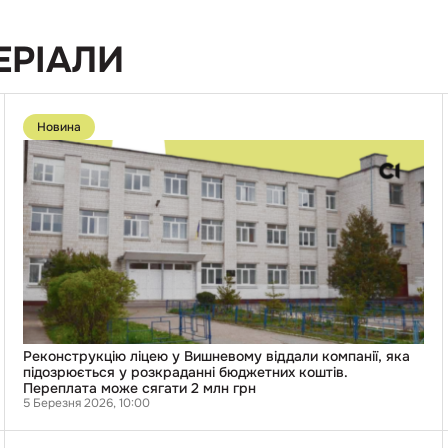
ЕРІАЛИ
Перейти
до
Новина
публікації
Реконструкцію
ліцею
у
Вишневому
віддали
компанії,
яка
підозрюється
у
розкраданні
бюджетних
коштів.
Переплата
може
Реконструкцію ліцею у Вишневому віддали компанії, яка
сягати
підозрюється у розкраданні бюджетних коштів.
2
Переплата може сягати 2 млн грн
млн
5 Березня 2026, 10:00
грн
Перейти