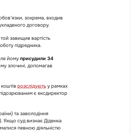
обов’язки, зокрема, входив
 укладеного договору.
 той завищив вартість
роботу підрядника.
 але йому
присудили 34
ому злочині, допомагав
х коштів
розслідують
у рамках
м підозрюваним є ексдиректор
аїни) та заволодіння
). Якщо суд визнає Діденка
йматися певною діяльністю