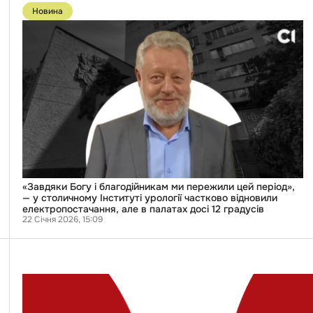
до
Новина
публікації
«Завдяки
Богу
і
благодійникам
ми
пережили
цей
період»,
—
у
столичному
Інституті
урології
частково
відновили
«Завдяки Богу і благодійникам ми пережили цей період»,
електропостачання,
— у столичному Інституті урології частково відновили
але
електропостачання, але в палатах досі 12 градусів
в
22 Січня 2026, 15:09
палатах
досі
12
градусів