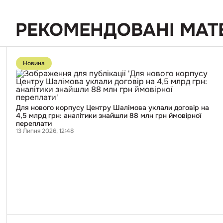
РЕКОМЕНДОВАНІ МАТ
Перейти
до
Новина
публікації
Для
нового
корпусу
Центру
Шалімова
Для нового корпусу Центру Шалімова уклали договір на
уклали
4,5 млрд грн: аналітики знайшли 88 млн грн ймовірної
договір
переплати
на
13 Липня 2026, 12:48
4,5
млрд
грн:
аналітики
знайшли
88
млн
грн
ймовірної
переплати
Перейти