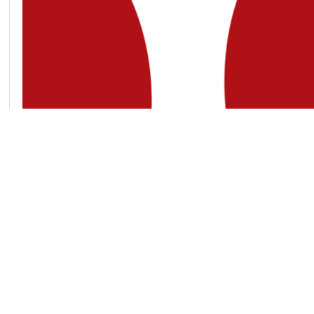
Підтримати
Передрук та використання матеріалів, опублікованих на Slidstvo.Info,
тільки за умови прямого гіперпосилання у першому чи другому абзаці.
увазі, що контент, який публікує «Слідство.Інфо», переважно не призн
дітей.