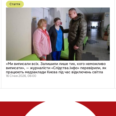
до
Стаття
публікації
«Ми
виписали
всіх.
Залишили
лише
тих,
кого
неможливо
і
виписати»,
—
журналісти
«Слідства.Інфо»
перевірили,
як
«Ми виписали всіх. Залишили лише тих, кого неможливо
працюють
виписати», — журналісти «Слідства.Інфо» перевірили, як
медзаклади
працюють медзаклади Києва під час відключень світла
Києва
16 Січня 2026, 06:00
під
час
відключень
світла