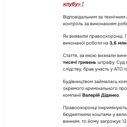
клубу» !
Відповідальним за технічним
контроль за виконанням робі
Як виявили правоохоронці, П
виконаної роботи на
3,6 млн
Стаття, за якою визнали вин
тисячі гривень
штрафу. Суд 
слідству, брав участь у АТО т
Будівництвом займалась комп
окремого кримінального пров
компанії
Валерій Діденко
.
Правоохоронці інкримінують 
бюджетними коштами у велики
винним, то йому загрожує 12