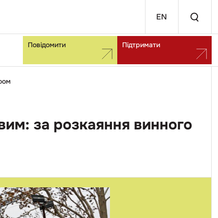
EN
Повідомити
Підтримати
фом
овим: за розкаяння винного