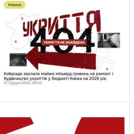
до
Новина
публікації
Київрада
заклала
майже
мільярд
гривень
на
ремонт
будівництво
укриттів
у
бюджеті
Києва
на
Київрада заклала майже мільярд гривень на ремонт і
2026
будівництво укриттів у бюджеті Києва на 2026 рік
рік
31 Грудня 2025, 08:00