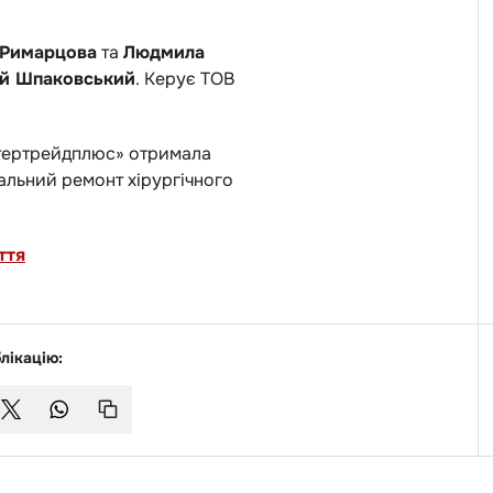
 Римарцова
та
Людмила
й Шпаковський
. Керує ТОВ
Інтертрейдплюс» отримала
тальний ремонт хірургічного
ття
лікацію: