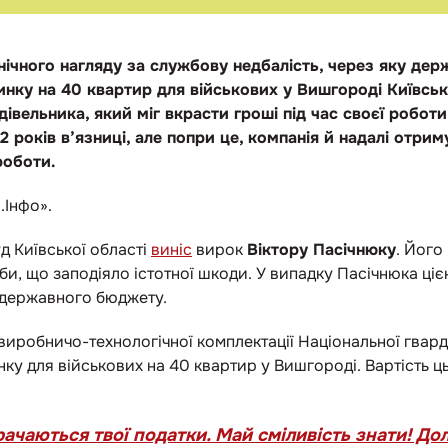
нічного нагляду за службову недбалість, через яку дер
инку на 40 квартир для військових у Вишгороді Київсько
івельника, який міг вкрасти гроші під час своєї роботи
 років в’язниці, але попри це, компанія й надалі отрим
роботи.
.Інфо».
 Київської області
виніс
вирок
Віктору Пасічнюку
. Його
жби, що заподіяло істотної шкоди. У випадку Пасічнюка ці
 державного бюджету.
 виробничо-технологічної комплектації Національної гвард
ку для військових на 40 квартир у Вишгороді. Вартість ц
ачаються твої податки. Май сміливість знати! До