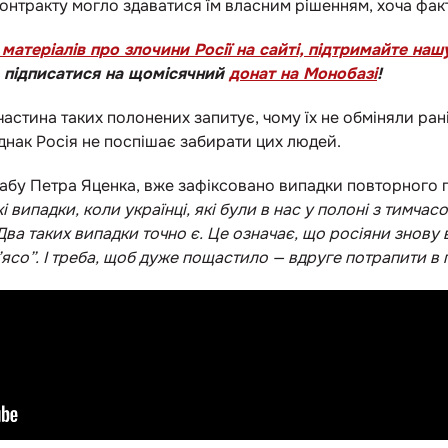
онтракту могло здаватися їм власним рішенням, хоча фа
матеріалів про злочини Росії на сайті, підтримайте на
е підписатися на щомісячний
донат на Монобазі
!
частина таких полонених запитує, чому їх не обміняли ран
Однак Росія не поспішає забирати цих людей.
абу Петра Яценка, вже зафіксовано випадки повторного 
кі випадки, коли українці, які були в нас у полоні з тимча
Два таких випадки точно є. Це означає, що росіяни знов
’ясо”. І треба, щоб дуже пощастило — вдруге потрапити в