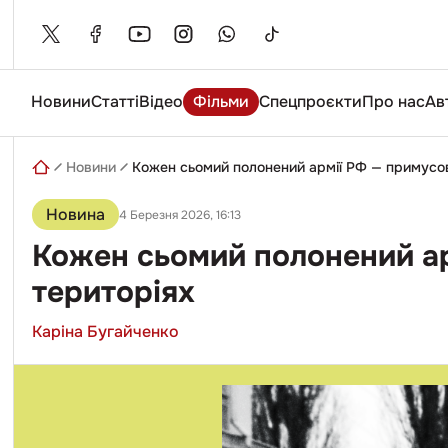
Skip
to
content
Новини
Статті
Відео
Фільми
Спецпроєкти
Про нас
Ав
Введіть
пошуковий
запит
Новини
Кожен сьомий полонений армії РФ — примусов
Новина
4 Березня 2026, 16:13
Кожен сьомий полонений ар
територіях
Каріна Бугайченко