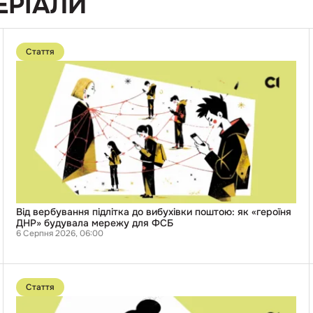
ЕРІАЛИ
Перейти
до
Стаття
публікації
Від
вербування
підлітка
до
вибухівки
поштою:
як
«героїня
ДНР»
будувала
мережу
для
ФСБ
Від вербування підлітка до вибухівки поштою: як «героїня
ДНР» будувала мережу для ФСБ
6 Серпня 2026, 06:00
Перейти
до
Стаття
публікації
«Ми