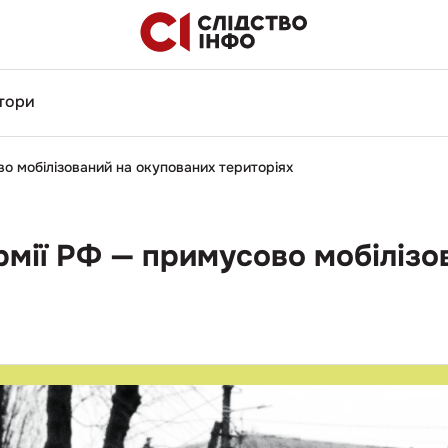
тори
о мобілізований на окупованих територіях
мії РФ — примусово мобілізо