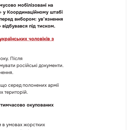
мусово мобілізовані на
» у Координаційному штабі
 перед вибором: ув’язнення
 відбувався під тиском.
українських чоловіків з
оку. Після
увати російські документи.
нення.
 що серед полонених армії
х територій.
на тимчасово окупованих
и в умовах жорстких