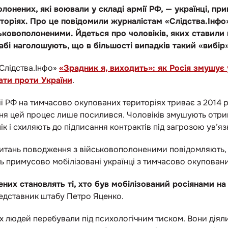
онених, які воювали у складі армії РФ, — українці, при
торіях. Про це повідомили журналістам «Слідства.Інфо
ьковополоненими. Йдеться про чоловіків, яких ставили
абі наголошують, що в більшості випадків такий «вибір»
«Слідства.Інфо»
«Зрадник я, виходить»: як Росія змушує 
ати проти України
.
ії РФ на тимчасово окупованих територіях триває з 2014 р
я цей процес лише посилився. Чоловіків змушують отрим
лік і схиляють до підписання контрактів під загрозою ув’яз
питань поводження з військовополоненими повідомляють,
ь примусово мобілізовані українці з тимчасово окуповани
нених становлять ті, хто був мобілізований росіянами 
редставник штабу Петро Яценко.
их людей перебували під психологічним тиском. Вони діял