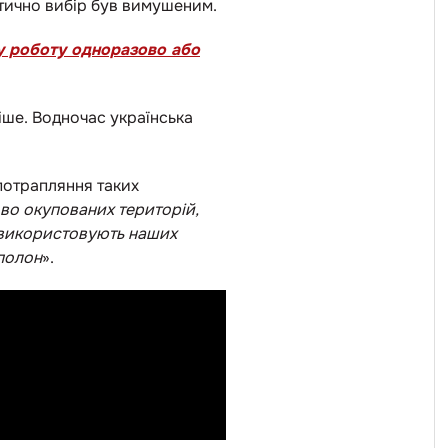
ктично вибір був вимушеним.
шу роботу одноразово або
іше. Водночас українська
потрапляння таких
сово окупованих територій,
у використовують наших
 полон
».