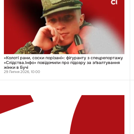
рани,
соски
порізані»:
фігуранту
з
спецрепортажу
«Слідства.Інфо»
повідомили
про
підозру
за
зґвалтування
жінки
«Колоті рани, соски порізані»: фігуранту з спецрепортажу
в
«Слідства.Інфо» повідомили про підозру за зґвалтування
Бучі
жінки в Бучі
29 Липня 2026, 10:00