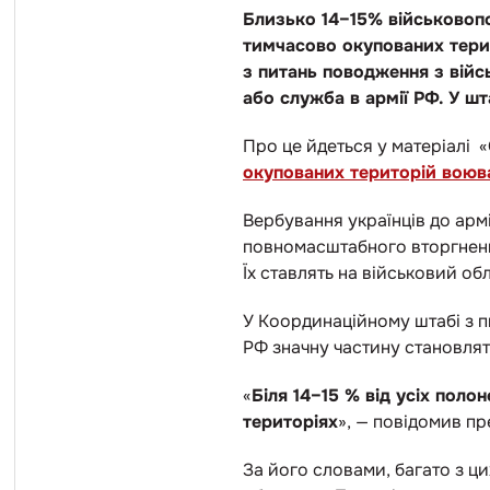
Близько 14–15% військовопол
тимчасово окупованих тери
з питань поводження з війс
або служба в армії РФ. У шт
Про це йдеться у матеріалі 
окупованих територій воюв
Вербування українців до арм
повномасштабного вторгненн
Їх ставлять на військовий об
У Координаційному штабі з 
РФ значну частину становлят
«
Біля 14–15 % від усіх поло
територіях
», — повідомив п
За його словами, багато з ц