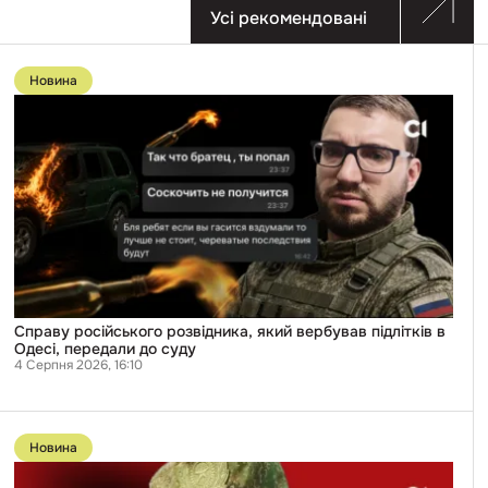
Усі рекомендовані
Перейти
до
Новина
публікації
Справу
російського
розвідника,
який
вербував
підлітків
в
Одесі,
передали
до
суду
Справу російського розвідника, який вербував підлітків в
Одесі, передали до суду
4 Серпня 2026, 16:10
Перейти
до
Новина
публікації
«Колоті