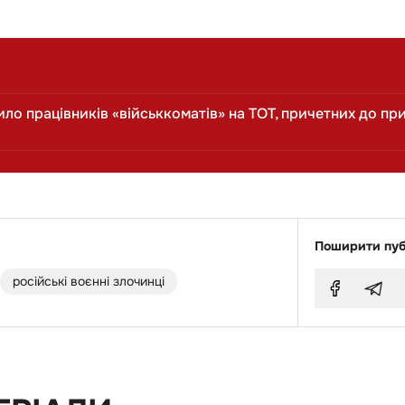
ло працівників «військкоматів» на ТОТ, причетних до при
Поширити пуб
російські воєнні злочинці