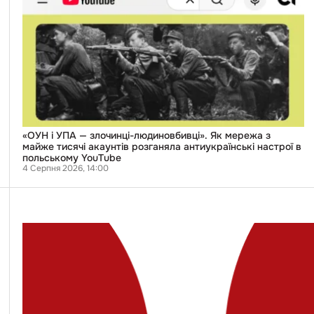
і
УПА
—
злочинці-
людиновбивці».
Як
мережа
з
майже
тисячі
акаунтів
розганяла
антиукраїнські
«ОУН і УПА — злочинці-людиновбивці». Як мережа з
настрої
майже тисячі акаунтів розганяла антиукраїнські настрої в
в
польському YouTube
польському
4 Серпня 2026, 14:00
YouTube