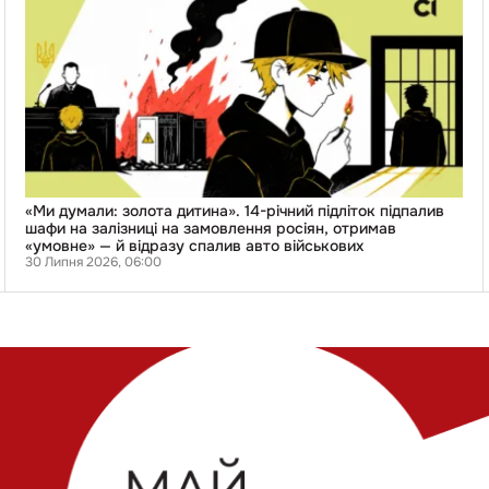
думали:
золота
дитина».
14-
річний
підліток
підпалив
шафи
на
залізниці
на
замовлення
росіян,
«Ми думали: золота дитина». 14-річний підліток підпалив
отримав
шафи на залізниці на замовлення росіян, отримав
«умовне»
«умовне» — й відразу спалив авто військових
—
30 Липня 2026, 06:00
й
відразу
спалив
авто
військових