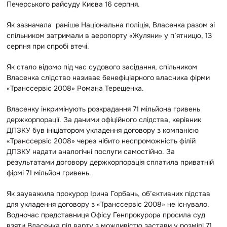
Печерського райсуду Києва 16 серпня.
Як зазначала раніше Національна поліція, Власенка разом зі
спільником затримали в аеропорту «Жуляни» у п’ятницю, 13
серпня при спробі втечі.
Я
к стало відомо під час судового засідання, спільником
Власенка слідство називає бенефіціарного власника фірми
«Транссервіс 2008» Романа Терещенка.
Власенку інкримінують розкрадання 71 мільйона гривень
держкорпорації. За даними офіційного слідства, керівник
ДПЗКУ був ініціатором укладення договору з компанією
«Транссервіс 2008» через нібито неспроможність філій
ДПЗКУ надати аналогічні послуги самостійно. За
результатами договору держкорпорація сплатила приватній
фірмі 71 мільйон гривень.
Як зауважила прокурор Ірина Горбань, об’єктивних підстав
для укладення договору з «Транссервіс 2008» не існувало.
Водночас представниця Офісу Генпрокурора просила суд
взяти Власенка під варту з можливістю застави у розмірі 71