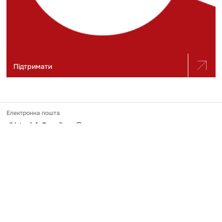
Підтримати
Електронна пошта
slidstvo.info@gmail.com
Номер телефону
+ 38 (050) 975-56-21
Поштова адреса
Україна, 04071, місто Київ, вул. Щекавицька, будинок 30/39, квартира
248
Ідентифікатор онлайн-медіа в Реєстрі
№ R-40-03691