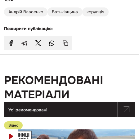
Андрій Власенко
Батьківщина
корупція
Поширити публікацію:
РЕКОМЕНДОВАНІ
МАТЕРІАЛИ
Усі рекомендовані
Перейти
до
Відео
публікації
Як
очільник