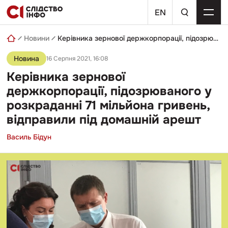
Skip
пошуковий
to
EN
запит
content
Новини
Керівника зернової держкорпорації, підозрюваного у розкраданні 71 мільйона гривень, відправили під домашній арешт
Новина
16 Серпня 2021, 16:08
Керівника зернової
держкорпорації, підозрюваного у
розкраданні 71 мільйона гривень,
відправили під домашній арешт
Василь Бідун