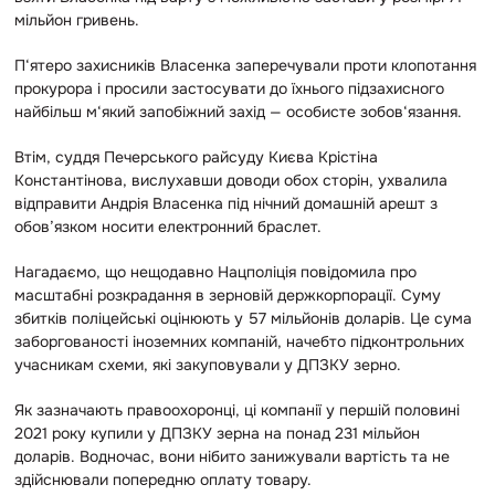
мільйон гривень.
П‘ятеро захисників Власенка заперечували проти клопотання
прокурора і просили застосувати до їхнього підзахисного
найбільш м‘який запобіжний захід — особисте зобов‘язання.
Втім, суддя Печерського райсуду Києва Крістіна
Константінова, вислухавши доводи обох сторін, ухвалила
відправити Андрія Власенка під нічний домашній арешт з
обов’язком носити електронний браслет.
Нагадаємо, що нещодавно Нацполіція повідомила про
масштабні розкрадання в зерновій держкорпорації. Суму
збитків поліцейські оцінюють у 57 мільйонів доларів.
Це сума
заборгованості іноземних компаній, начебто підконтрольних
учасникам схеми, які закуповували у ДПЗКУ зерно.
Як зазначають правоохоронці, ці компанії у першій половині
2021 року купили у ДПЗКУ зерна на понад 231 мільйон
доларів. Водночас, вони нібито занижували вартість та не
здійснювали попередню оплату товару.