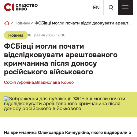
Skip
пошуковий
to
EN
запит
content
Новини
ФСБівці могли почати відслідковувати арештованого кримчанина після доносу російського військового
Новина
18 Травня 2026, 12:00
ФСБівці могли почати
відслідковувати арештованого
кримчанина після доносу
російського військового
Софія Афоніна,
Владислава Кобко
На кримчанина Олександра Качкуркіна, якого видворили з