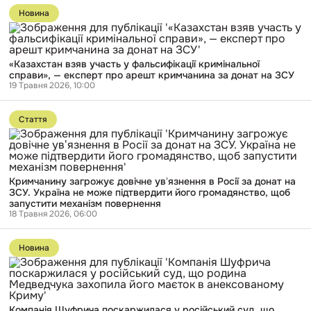
у
до
підсанкційних
Новина
публікації
банках
«Казахстан
РФ
взяв
—
участь
розслідування
«Казахстан взяв участь у фальсифікації кримінальної
у
справи», — експерт про арешт кримчанина за донат на ЗСУ
фальсифікації
19 Травня 2026, 10:00
кримінальної
справи»,
Перейти
—
до
експерт
Стаття
публікації
про
Кримчанину
арешт
загрожує
кримчанина
довічне
за
увʼязнення
донат
Кримчанину загрожує довічне увʼязнення в Росії за донат на
в
на
ЗСУ. Україна не може підтвердити його громадянство, щоб
Росії
ЗСУ
запустити механізм повернення
за
18 Травня 2026, 06:00
донат
на
Перейти
ЗСУ.
до
Україна
Новина
публікації
не
Компанія
може
Шуфрича
підтвердити
поскаржилася
його
у
громадянство,
Компанія Шуфрича поскаржилася у російський суд, що