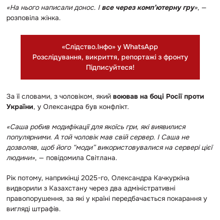
«На нього написали донос. І
все через комп’ютерну гру
»
, —
розповіла жінка.
«Слідство.Інфо» у WhatsApp
Розслідування, викриття, репортажі з фронту
Підписуйтеся!
За її словами, з чоловіком, який
воював на боці Росії проти
України
, у Олександра був конфлікт.
«Саша робив модифікації для якоїсь гри, які виявилися
популярними. А той чоловік мав свій сервер. І Саша не
дозволяв, щоб його “моди” використовувалися на сервері цієї
людини»
, — повідомила Світлана.
Рік потому, наприкінці 2025-го, Олександра Качкуркіна
видворили з Казахстану через два адміністративні
правопорушення, за які у країні передбачається покарання у
вигляді штрафів.