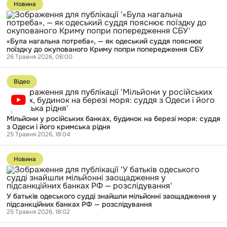
до
Новина
публікації
«Була
нагальна
потреба»,
«Була нагальна потреба», — як одеський суддя пояснює
—
поїздку до окупованого Криму попри попередження СБУ
як
26 Травня 2026, 06:00
одеський
суддя
Перейти
пояснює
до
поїздку
Відео
публікації
до
Мільйони
окупованого
у
Криму
російських
попри
Мільйони у російських банках, будинок на березі моря: суддя
банках,
попередження
з Одеси і його кримська рідня
будинок
СБУ
25 Травня 2026, 18:04
на
березі
Перейти
моря:
до
суддя
Новина
публікації
з
У
Одеси
батьків
і
одеського
його
У батьків одеського судді знайшли мільйонні заощадження у
судді
кримська
підсанкційних банках РФ — розслідування
знайшли
рідня
25 Травня 2026, 18:02
мільйонні
заощадження
Перейти