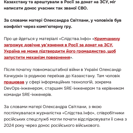
Казахстану та арештували в Росії за донат на ЗСУ, міг
написати донос учасник так званої СВО.
За словами матері Олександра Світлани, у чоловіків був
конфлікт через компʼютерну гру.
Про це йдеться у матеріалі «Слідства.Інфо» «
Кримчанину
загрожує довічне увʼязнення в Росії за донат на ЗСУ.
Україна не може підтвердити його громадянство, щоб
запустити механізм повернення
».
Після початку повномасштабної війни в Україні Олександр
Качкуркін із родиною переїхав до Казахстану. Там чоловік
працював
у сфері інформаційних технологій, зокрема
DevOps-інженером, старшим SRE-інженером та керівником
команди SRE-інженерів.
За словами матері Олександра Світлани, з якою
поспілкувалася журналістка «Слідства.Інфо», співробітники
російських спецслужб могли почати відслідковувати її сина з
2024 року через донос російського військового.