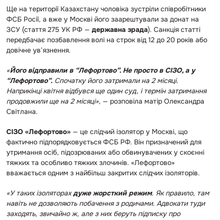
Ще на території Казахстану чоловіка зустріли співробітники
ФСБ Росії, а вже у Москві його заарештували за донат на
ЗСУ (стаття 275 УК РФ —
державна зрада
). Санкція статті
передбачає позбавлення волі на строк від 12 до 20 років або
довічне ув’язнення.
«
Його відправили в “Лефортово”. Не просто в СІЗО, а у
“Лефортово”.
Спочатку його затримали на 2 місяці.
Наприкінці квітня відбувся ще один суд, і термін затримання
продовжили ще на 2 місяці»
, — розповіла матір Олександра
Світлана.
СІЗО «Лефортово»
— це слідчий ізолятор у Москві, що
фактично підпорядковується ФСБ РФ. Він призначений для
утримання осіб, підозрюваних або обвинувачених у скоєнні
тяжких та особливо тяжких злочинів. «Лефортово»
вважається одним з найбільш закритих слідчих ізоляторів.
«У таких ізоляторах
дуже жорсткий режим
. Як правило, там
навіть не дозволяють побачення з родичами. Адвокати туди
заходять, звичайно ж, але з них беруть підписку про