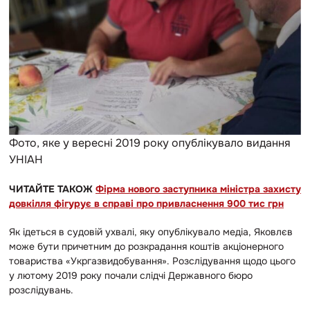
Фото, яке у вересні 2019 року опублікувало видання
УНІАН
ЧИТАЙТЕ ТАКОЖ
Фірма нового заступника міністра захисту
довкілля фігурує в справі про привласнення 900 тис грн
Як ідеться в судовій ухвалі, яку опублікувало медіа, Яковлєв
може бути причетним до розкрадання коштів акціонерного
товариства «Укргазвидобування». Розслідування щодо цього
у лютому 2019 року почали слідчі Державного бюро
розслідувань.