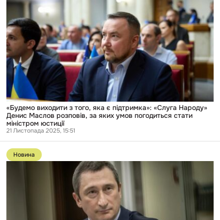
«Будемо
засудженого
виходити
за
з
крадіжку
того,
човна
яка
та
є
їзду
підтримка»:
під
«Слуга
наркотиками
Народу»
Денис
Маслов
розповів,
за
яких
«Будемо виходити з того, яка є підтримка»: «Слуга Народу»
умов
Денис Маслов розповів, за яких умов погодиться стати
погодиться
міністром юстиції
стати
21 Листопада 2025, 15:51
міністром
Перейти
юстиції
до
Новина
публікації
Чернишов
повідомив,
що
не
знає
більшості
фігурантів,