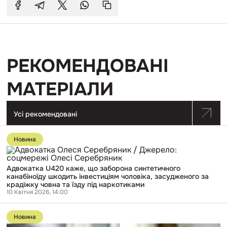
РЕКОМЕНДОВАНІ
МАТЕРІАЛИ
Усі рекомендовані
Перейти
до
Новина
публікації
Адвокатка
U420
Адвокатка U420 каже, що заборона синтетичного
каже,
канабіноїду шкодить інвестиціям чоловіка, засудженого за
що
крадіжку човна та їзду під наркотиками
заборона
10 Квітня 2026, 14:00
синтетичного
канабіноїду
Перейти
шкодить
до
інвестиціям
Новина
публікації
чоловіка,