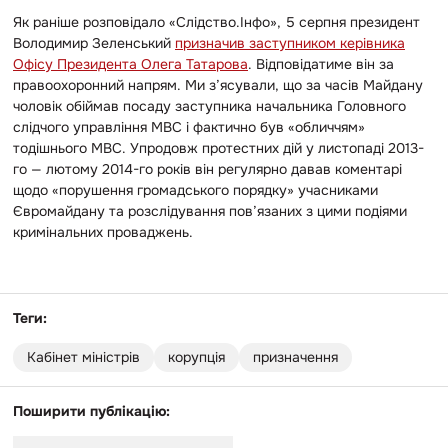
Як раніше розповідало «Слідство.Інфо»,
5 серпня президент
Володимир Зеленський
призначив заступником керівника
Офісу Президента Олега Татарова
. Відповідатиме він за
правоохоронний напрям. Ми з’ясували, що за часів Майдану
чоловік обіймав посаду заступника начальника Головного
слідчого управління МВС і фактично був «обличчям»
тодішнього МВС. Упродовж протестних дій у листопаді 2013-
го — лютому 2014-го років він регулярно давав коментарі
щодо «порушення громадського порядку» учасниками
Євромайдану та розслідування пов’язаних з цими подіями
кримінальних проваджень.
Теги:
Кабінет міністрів
корупція
призначення
Поширити публікацію: