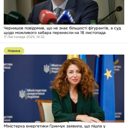
а
суд
щодо
можливого
хабара
перенесли
Чернишов повідомив, що не знає більшості фігурантів, а суд
на
щодо можливого хабара перенесли на 18 листопада
18
17 Листопада 2025, 14:32
листопада
Перейти
до
Новина
публікації
Міністерка
енергетики
Гринчук
заявила,
що
пішла
у
відставку
через
медійний
скандал
і
нічого
не
чула
Міністерка енергетики Гринчук заявила, що пішла у
про