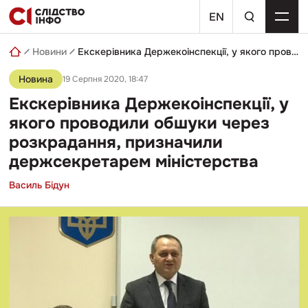
Skip
пошуковий
to
EN
запит
content
Новини
Екскерівника Держекоінспекції, у якого проводили обшуки через розкрадання, призначили держсекретарем міністерства
Новина
19 Серпня 2020, 18:47
Екскерівника Держекоінспекції, у
якого проводили обшуки через
розкрадання, призначили
держсекретарем міністерства
Василь Бідун