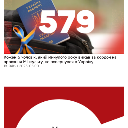
5
чоловік,
який
минулого
року
виїхав
за
кордон
на
прохання
Мінкульту,
не
повернувся
Кожен 5 чоловік, який минулого року виїхав за кордон на
в
прохання Мінкульту, не повернувся в Україну
Україну
18 Квітня 2025, 06:00