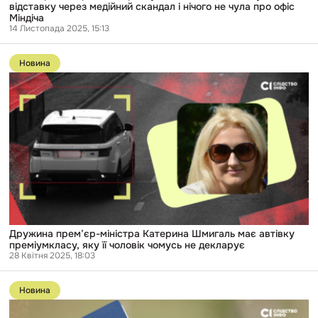
відставку через медійний скандал і нічого не чула про офіс
офіс
Міндіча
Міндіча
14 Листопада 2025, 15:13
Перейти
до
Новина
публікації
Дружина
прем’єр-
міністра
Катерина
Шмигаль
має
автівку
преміумкласу,
яку
її
чоловік
чомусь
не
декларує
Дружина прем’єр-міністра Катерина Шмигаль має автівку
преміумкласу, яку її чоловік чомусь не декларує
28 Квітня 2025, 18:03
Перейти
до
Новина
публікації
Кожен