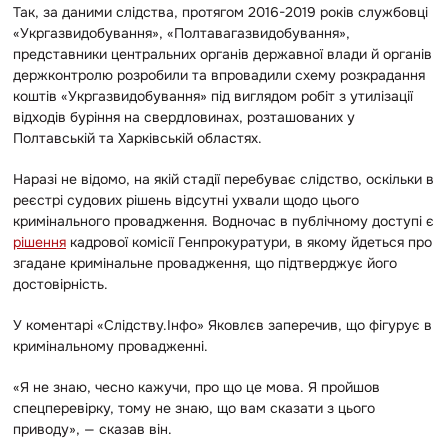
Так, за даними слідства, протягом 2016-2019 років службовці
«Укргазвидобування», «Полтавагазвидобування»,
представники центральних органів державної влади й органів
держконтролю розробили та впровадили схему розкрадання
коштів «Укргазвидобування» під виглядом робіт з утилізації
відходів буріння на свердловинах, розташованих у
Полтавській та Харківській областях.
Наразі не відомо, на якій стадії перебуває слідство, оскільки в
реєстрі судових рішень відсутні ухвали щодо цього
кримінального провадження. Водночас в публічному доступі є
рішення
кадрової комісії Генпрокуратури, в якому йдеться про
згадане кримінальне провадження, що підтверджує його
достовірність.
У коментарі «Слідству.Інфо» Яковлєв заперечив, що фігурує в
кримінальному провадженні.
«Я не знаю, чесно кажучи, про що це мова. Я пройшов
спецперевірку, тому не знаю, що вам сказати з цього
приводу», — сказав він.