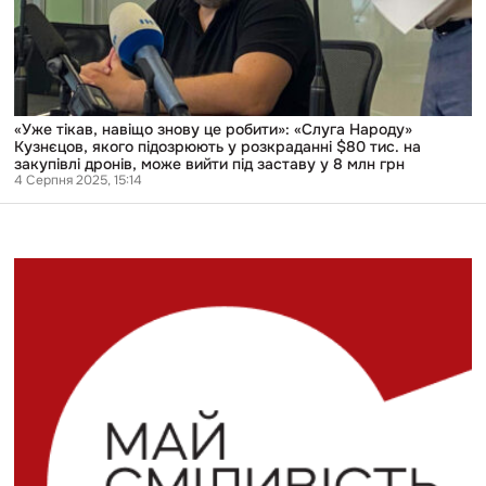
«Слуга
Народу»
Кузнєцов,
якого
підозрюють
у
розкраданні
$80
«Уже тікав, навіщо знову це робити»: «Слуга Народу»
тис.
Кузнєцов, якого підозрюють у розкраданні $80 тис. на
на
закупівлі дронів, може вийти під заставу у 8 млн грн
закупівлі
4 Серпня 2025, 15:14
дронів,
може
вийти
під
заставу
у
8
млн
грн