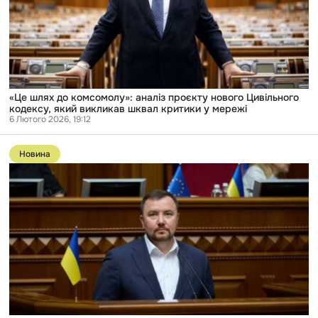
проєкту
нового
Цивільного
кодексу,
який
викликав
шквал
критики
у
«Це шлях до комсомолу»: аналіз проєкту нового Цивільного
мережі
кодексу, який викликав шквал критики у мережі
6 Лютого 2026, 19:12
Перейти
до
Новина
публікації
Тесть
кандидата
на
посаду
міністра
юстиції
Маслова
має
спільний
бізнес
із
повʼязаною
з