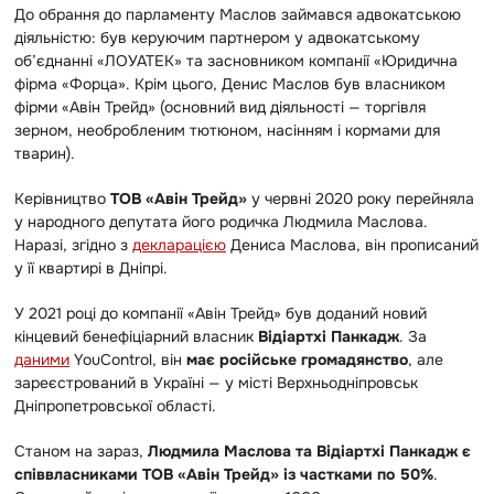
До обрання до парламенту Маслов займався адвокатською
діяльністю: був керуючим партнером у адвокатському
об’єднанні «ЛОУАТЕК» та засновником компанії «Юридична
фірма «Форца». Крім цього, Денис Маслов був власником
фірми «Авін Трейд» (основний вид діяльності — торгівля
зерном, необробленим тютюном, насінням і кормами для
тварин).
Керівництво
ТОВ «Авін Трейд»
у червні 2020 року перейняла
у народного депутата його родичка Людмила Маслова.
Наразі, згідно з
декларацією
Дениса Маслова, він прописаний
у її квартирі в Дніпрі.
У 2021 році до компанії «Авін Трейд» був доданий новий
кінцевий бенефіціарний власник
Відіартхі Панкадж
. За
даними
YouControl, він
має російське громадянство
, але
зареєстрований в Україні — у місті Верхньодніпровськ
Дніпропетровської області.
Станом на зараз,
Людмила Маслова та Відіартхі Панкадж є
співвласниками ТОВ «Авін Трейд» із частками по 50%
.