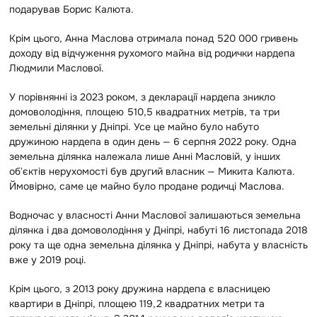
подарував Борис Калюта.
Крім цього, Анна Маслова отримала понад 520 000 гривень
доходу від відчуження рухомого майна від родички нардепа
Людмили Маслової.
У порівнянні із 2023 роком, з декларації нардепа зникло
домоволодіння, площею 510,5 квадратних метрів, та три
земельні ділянки у Дніпрі. Усе це майно було набуто
дружиною нардепа в один день — 6 серпня 2022 року. Одна
земельна ділянка належала лише Анні Масловій, у інших
обʼєктів нерухомості був другий власник — Микита Калюта.
Ймовірно, саме це майно було продане родичці Маслова.
Водночас у власності Анни Маслової залишаються земельна
ділянка і два домоволодіння у Дніпрі, набуті 16 листопада 2018
року та ще одна земельна ділянка у Дніпрі, набута у власність
вже у 2019 році.
Крім цього, з 2013 року дружина нардепа є власницею
квартири в Дніпрі, площею 119,2 квадратних метри та