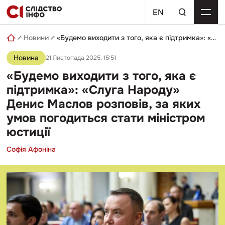
Skip
пошуковий
to
EN
запит
content
Новини
«Будемо виходити з того, яка є підтримка»: «Слуга Народу» Денис Маслов розповів, за яких умов погодиться стати міністром юстиції
Новина
21 Листопада 2025, 15:51
«Будемо виходити з того, яка є
підтримка»: «Слуга Народу»
Денис Маслов розповів, за яких
умов погодиться стати міністром
юстиції
Софія Афоніна