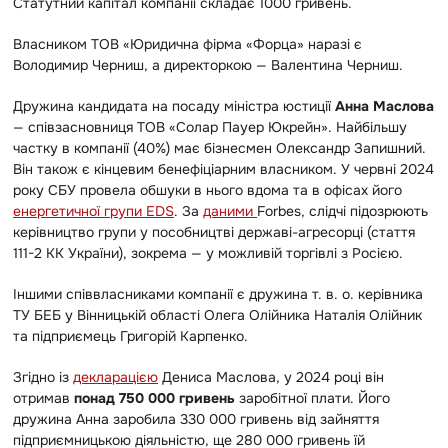
Статутний капітал компанії складає 1000 гривень.
Власником ТОВ «Юридична фірма «Форца» наразі є
Володимир Черниш, а директоркою — Валентина Черниш.
Дружина кандидата на посаду міністра юстиції
Анна Маслова
— співзасновниця ТОВ «Солар Пауер Юкрейн». Найбільшу
частку в компанії (40%) має бізнесмен Олександр Запишний.
Він також є кінцевим бенефіціарним власником. У червні 2024
року СБУ провела обшуки в нього вдома та в офісах його
енергетичної групи EDS
. За
даними
Forbes, слідчі підозрюють
керівництво групи у пособництві державі-агресорці (стаття
111-2 КК України), зокрема — у можливій торгівлі з Росією.
Іншими співвласниками компанії є дружина т. в. о. керівника
ТУ БЕБ у Вінницькій області Олега Олійника Наталія Олійник
та підприємець Григорій Карпенко.
Згідно із
декларацією
Дениса Маслова, у 2024 році він
отримав
понад 750 000 гривень
заробітної плати. Його
дружина Анна заробила 330 000 гривень від зайняття
підприємницькою діяльністю, ще 280 000 гривень їй