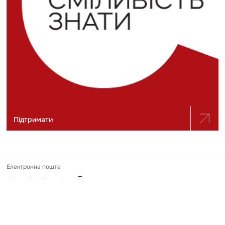
Підтримати
Електронна пошта
slidstvo.info@gmail.com
Номер телефону
+ 38 (050) 975-56-21
Поштова адреса