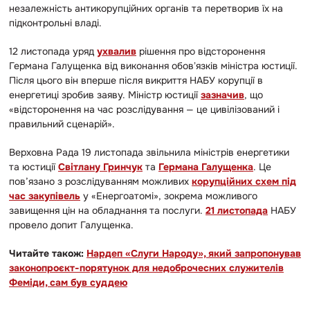
незалежність антикорупційних органів та перетворив їх на
підконтрольні владі.
12 листопада уряд
ухвалив
рішення про відсторонення
Германа Галущенка від виконання обовʼязків міністра юстиції.
Після цього він вперше після викриття НАБУ корупції в
енергетиці зробив заяву. Міністр юстиції
зазначив
, що
«відсторонення на час розслідування — це цивілізований і
правильний сценарій».
Верховна Рада 19 листопада звільнила міністрів енергетики
та юстиції
Світлану Гринчук
та
Германа Галущенка
. Це
пов’язано з розслідуванням можливих
корупційних схем під
час закупівель
у «Енергоатомі», зокрема можливого
завищення цін на обладнання та послуги.
21 листопада
НАБУ
провело допит Галущенка.
Читайте також:
Нардеп «Слуги Народу», який запропонував
законопроєкт-порятунок для недоброчесних служителів
Феміди, сам був суддею