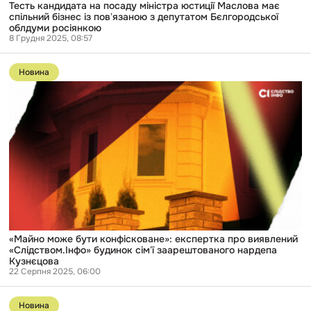
депутатом
Тесть кандидата на посаду міністра юстиції Маслова має
Бєлгородської
спільний бізнес із повʼязаною з депутатом Бєлгородської
облдуми
облдуми росіянкою
росіянкою
8 Грудня 2025, 08:57
Перейти
до
Новина
публікації
«Майно
може
бути
конфісковане»:
експертка
про
виявлений
«Слідством.Інфо»
будинок
сімʼї
заарештованого
нардепа
Кузнєцова
«Майно може бути конфісковане»: експертка про виявлений
«Слідством.Інфо» будинок сімʼї заарештованого нардепа
Кузнєцова
22 Серпня 2025, 06:00
Перейти
до
Новина