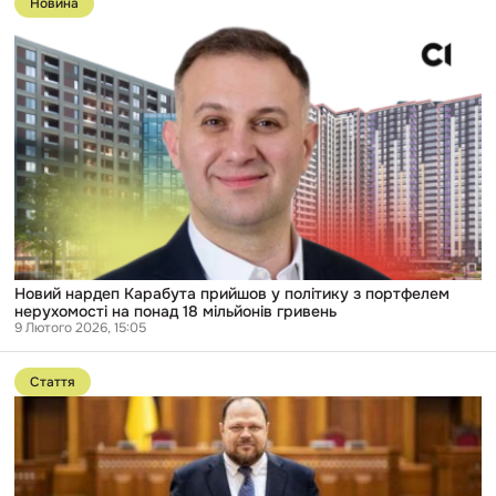
Новина
публікації
Новий
нардеп
Карабута
прийшов
у
політику
з
портфелем
нерухомості
на
понад
18
мільйонів
гривень
Новий нардеп Карабута прийшов у політику з портфелем
нерухомості на понад 18 мільйонів гривень
9 Лютого 2026, 15:05
Перейти
до
Стаття
публікації
«Це
шлях
до
комсомолу»:
аналіз