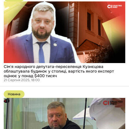
публікації
Сімʼя
народного
депутата-
переселенця
Кузнєцова
облаштувала
будинок
у
столиці,
вартість
якого
експерт
оцінює
у
Сімʼя народного депутата-переселенця Кузнєцова
понад
облаштувала будинок у столиці, вартість якого експерт
$400
оцінює у понад $400 тисяч
тисяч
21 Серпня 2025, 18:00
Перейти
до
Новина
публікації
«Уже
тікав,
навіщо
знову
це
робити»: