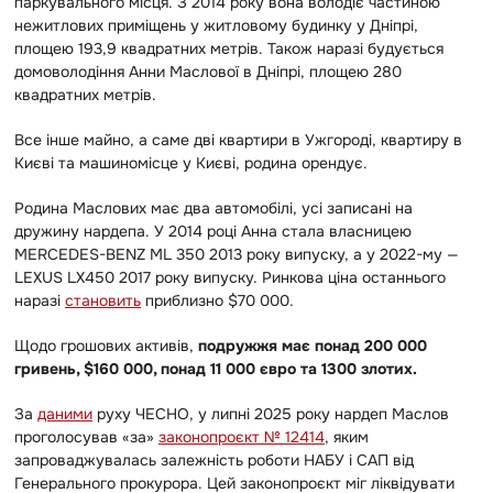
паркувального місця. З 2014 року вона володіє частиною
нежитлових приміщень у житловому будинку у Дніпрі,
площею 193,9 квадратних метрів. Також наразі будується
домоволодіння Анни Маслової в Дніпрі, площею 280
квадратних метрів.
Все інше майно, а саме дві квартири в Ужгороді, квартиру в
Києві та машиномісце у Києві, родина орендує.
Родина Маслових має два автомобілі, усі записані на
дружину нардепа. У 2014 році Анна стала власницею
MERCEDES-BENZ ML 350 2013 року випуску, а у 2022-му —
LEXUS LX450 2017 року випуску. Ринкова ціна останнього
наразі
становить
приблизно $70 000.
Щодо грошових активів,
подружжя має понад 200 000
гривень, $160 000, понад 11 000 євро та 1300 злотих.
За
даними
руху ЧЕСНО, у липні 2025 року нардеп Маслов
проголосував «за»
законопроєкт № 12414
, яким
запроваджувалась залежність роботи НАБУ і САП від
Генерального прокурора. Цей законопроєкт міг ліквідувати