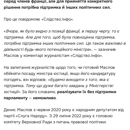
серед членів франції, але для прийняття конкретного
рішення потрібна підтримка й інших політичних сил.
Про це повідомляє «Слідство.Інфо».
«
Вчора, як було видно з позиції фракції, в першу чергу, то є
підтримка. Але для того, щоб була повноцінна підтримка,
потрібна підтримка інших політичних сил. Це також важливо в
діяльності будь-якого потенційного міністра
», — зазначив
Маслов у коментарі журналістам «Слідство.Інфо».
На запитання журналістів щодо того, чи готовий Маслов
обійняти посаду міністра юстиції, якщо його кандидатуру
погодять, він відповів:
«Будемо виходити з того, яка є
підтримка. Тому що дуже багато завдань у Міністерстві
юстиції».
За його словами,
реалізувати їх без підтримки
парламенту
—
неможливо
.
Денис Маслов з червня 2020 року є народним депутатом від
партії «Слуга Народу». З 29 липня 2022 року є головою
комітету Верховної Ради з питань правової політики.