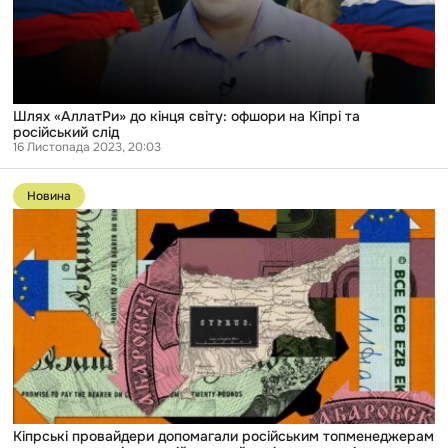
та
російський
слід
Шлях «АллатРи» до кінця світу: офшори на Кіпрі та
російський слід
16 Листопада 2023, 20:03
Перейти
до
Новина
публікації
Кіпрські
провайдери
допомагали
російським
топменеджерам
ховати
статки
від
санкцій —
новий
витік
документів
Кіпрські провайдери допомагали російським топменеджерам