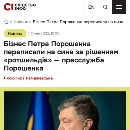
Skip
пошуковий
to
EN
запит
content
Новини
Бізнес Петра Порошенка переписали на сина за рішенням «ротшильдів» — пресслужба Порошенка
Новина
14 Січня 2022, 15:00
Бізнес Петра Порошенка
переписали на сина за рішенням
«ротшильдів» — пресслужба
Порошенка
Любомира Ремажевська