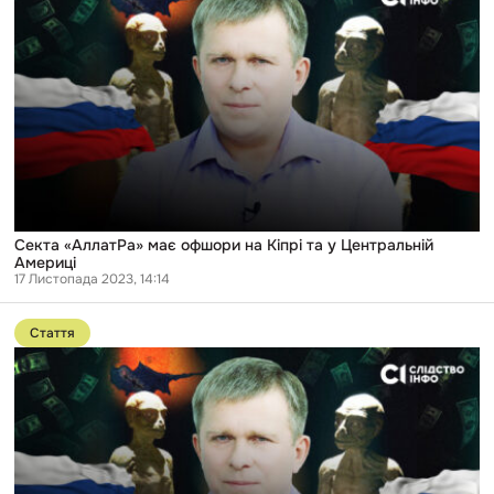
«АллатРа»
має
офшори
на
Кіпрі
та
у
Центральній
Америці
Секта «АллатРа» має офшори на Кіпрі та у Центральній
Америці
17 Листопада 2023, 14:14
Перейти
до
Стаття
публікації
Шлях
«АллатРи»
до
кінця
світу:
офшори
на
Кіпрі