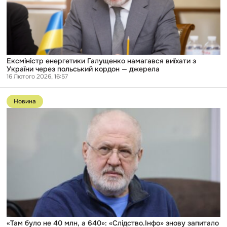
України
через
польський
кордон
—
джерела
Ексміністр енергетики Галущенко намагався виїхати з
України через польський кордон — джерела
16 Лютого 2026, 16:57
Перейти
до
Новина
публікації
«Там
було
не
40
млн,
а
640»:
«Слідство.Інфо»
знову
запитало
Коломойського
про
перекази
на
«Там було не 40 млн, а 640»: «Слідство.Інфо» знову запитало