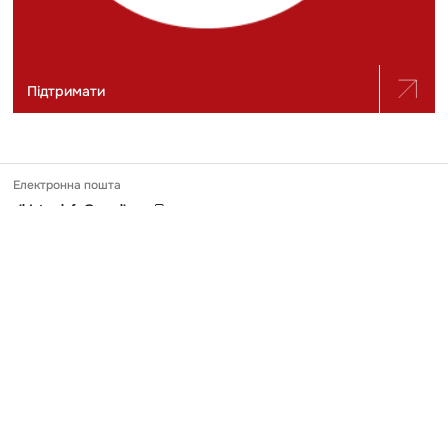
Підтримати
Електронна пошта
slidstvo.info@gmail.com
Номер телефону
+ 38 (050) 975-56-21
Поштова адреса
Україна, 04071, місто Київ, вул. Щекавицька, будинок 30/39, квартира
248
Ідентифікатор онлайн-медіа в Реєстрі
№ R-40-03691
Передрук та використання матеріалів, опублікованих на Slidstvo.Info,
можливий тільки за умови прямого гіперпосилання у першому чи