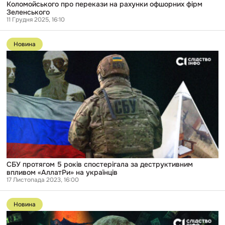
рахунки
Коломойського про перекази на рахунки офшорних фірм
офшорних
Зеленського
фірм
11 Грудня 2025, 16:10
Зеленського
Перейти
до
Новина
публікації
СБУ
протягом
5
років
спостерігала
за
деструктивним
впливом
«АллатРи»
на
українців
СБУ протягом 5 років спостерігала за деструктивним
впливом «АллатРи» на українців
17 Листопада 2023, 16:00
Перейти
до
Новина
публікації
Секта