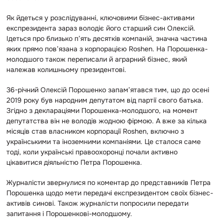
Як йдеться у розслідуванні, ключовими бізнес-активами
експрезидента зараз володіє його старший син Олексій.
Ідеться про близько п’ять десятків компаній, значна частина
яких прямо пов’язана з корпорацією Roshen. На Порошенка-
молодшого також переписали й аграрний бізнес, який
належав колишньому президентові.
36-річний Олексій Порошенко запам’ятався тим, що до осені
2019 року був народним депутатом від партії свого батька.
Згідно з деклараціями Порошенка-молодшого, на момент
депутатства він не володів жодною фірмою. А вже за кілька
місяців став власником корпорації Roshen, включно з
українськими та іноземними компаніями. Це сталося саме
тоді, коли українські правоохоронці почали активно
цікавитися діяльністю Петра Порошенка.
Журналісти звернулися по коментар до представників Петра
Порошенка щодо мети передачі експрезидентом своїх бізнес-
активів синові. Також журналісти попросили передати
запитання і Порошенкові-молодшому.