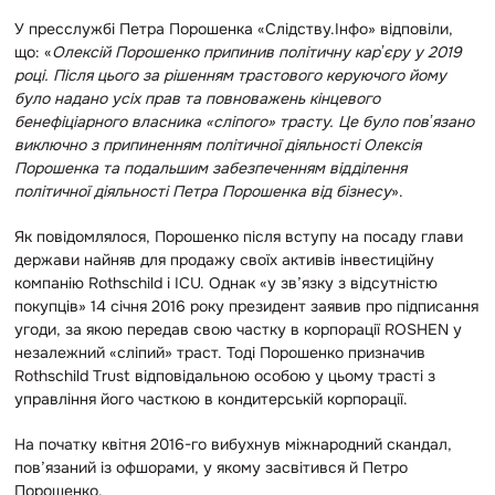
У пресслужбі Петра Порошенка «Слідству.Інфо» відповіли,
що: «
Олексій Порошенко припинив політичну карʼєру у 2019
році. Після цього за рішенням трастового керуючого йому
було надано усіх прав та повноважень кінцевого
бенефіціарного власника «сліпого» трасту. Це було повʼязано
виключно з припиненням політичної діяльності Олексія
Порошенка та подальшим забезпеченням відділення
політичної діяльності Петра Порошенка від бізнесу
».
Як повідомлялося, Порошенко після вступу на посаду глави
держави найняв для продажу своїх активів інвестиційну
компанію Rothschild і ICU. Однак «у зв’язку з відсутністю
покупців» 14 січня 2016 року президент заявив про підписання
угоди, за якою передав свою частку в корпорації ROSHEN у
незалежний «сліпий» траст. Тоді Порошенко призначив
Rothschild Trust відповідальною особою у цьому трасті з
управління його часткою в кондитерській корпорації.
На початку квітня 2016-го вибухнув міжнародний скандал,
пов’язаний із офшорами, у якому засвітився й Петро
Порошенко.