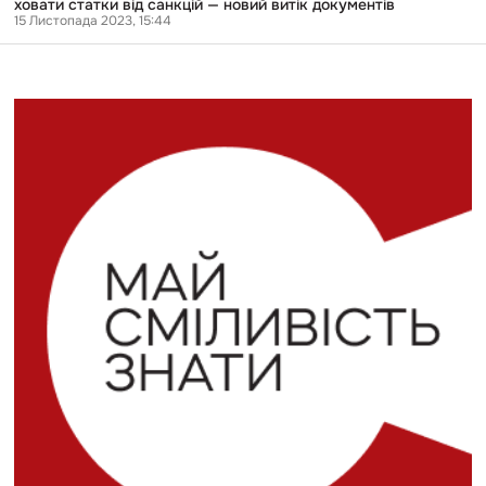
ховати статки від санкцій — новий витік документів
15 Листопада 2023, 15:44