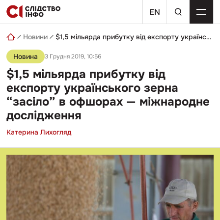
Skip
пошуковий
to
EN
запит
content
Новини
$1,5 мільярда прибутку від експорту українського зерна “засіло” в офшорах — міжнародне дослідження
Новина
3 Грудня 2019, 10:56
$1,5 мільярда прибутку від
експорту українського зерна
“засіло” в офшорах — міжнародне
дослідження
Катерина Лихогляд