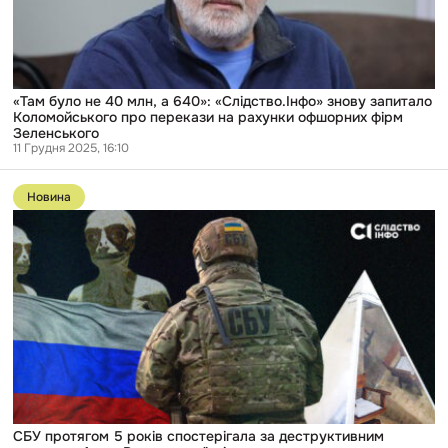
«Слідство.Інфо»
знову
запитало
Коломойського
про
перекази
на
«Там було не 40 млн, а 640»: «Слідство.Інфо» знову запитало
рахунки
Коломойського про перекази на рахунки офшорних фірм
офшорних
Зеленського
фірм
11 Грудня 2025, 16:10
Зеленського
Перейти
до
Новина
публікації
СБУ
протягом
5
років
спостерігала
за
деструктивним
впливом
«АллатРи»
на
українців
СБУ протягом 5 років спостерігала за деструктивним