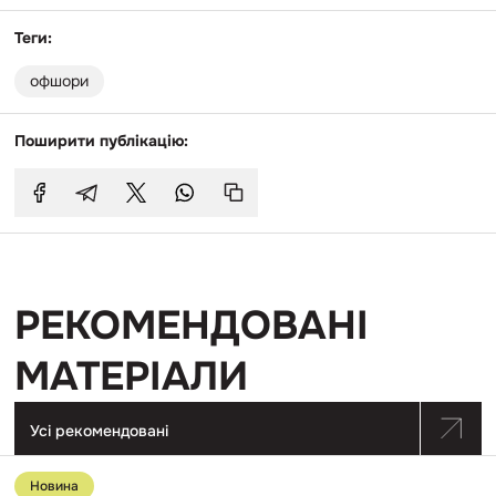
Теги:
офшори
Поширити публікацію:
РЕКОМЕНДОВАНІ
МАТЕРІАЛИ
Усі рекомендовані
Перейти
до
Новина