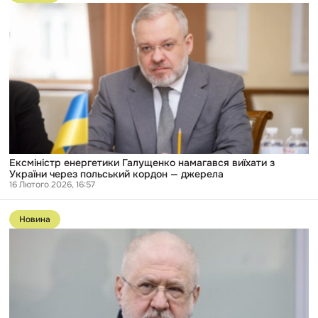
публікації
Ексміністр
енергетики
Галущенко
намагався
виїхати
з
України
через
польський
кордон
—
джерела
Ексміністр енергетики Галущенко намагався виїхати з
України через польський кордон — джерела
16 Лютого 2026, 16:57
Перейти
до
Новина
публікації
«Там
було
не
40
млн,
а
640»: