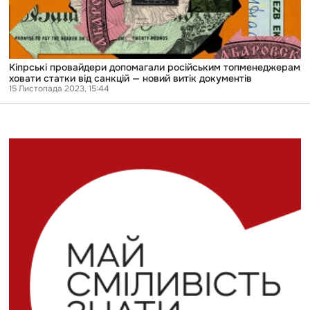
санкцій —
новий
витік
документів
Кіпрські провайдери допомагали російським топменеджерам
ховати статки від санкцій — новий витік документів
15 Листопада 2023, 15:44