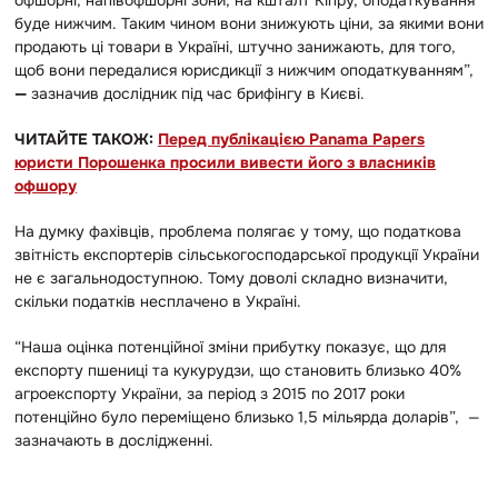
буде нижчим. Таким чином вони знижують ціни, за якими вони
продають ці товари в Україні, штучно занижають, для того,
щоб вони передалися юрисдикції з нижчим оподаткуванням”,
—
зазначив дослідник під час брифінгу в Києві.
ЧИТАЙТЕ ТАКОЖ:
Перед публікацією Panama Papers
юристи Порошенка просили вивести його з власників
офшору
На думку фахівців, проблема полягає у тому, що податкова
звітність експортерів сільськогосподарської продукції України
не є загальнодоступною. Тому доволі складно визначити,
скільки податків несплачено в Україні.
“Наша оцінка потенційної зміни прибутку показує, що для
експорту пшениці та кукурудзи, що становить близько 40%
агроекспорту України, за період з 2015 по 2017 роки
потенційно було переміщено близько 1,5 мільярда доларів”, —
зазначають в дослідженні.