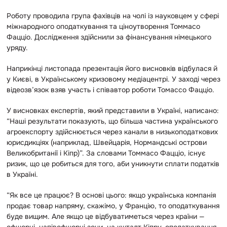
Роботу проводила група фахівців на чолі із науковцем у сфері
міжнародного оподаткування та ціноутворення Томмасо
Фацціо. Дослідження здійснили за фінансування німецького
уряду.
Наприкінці листопада презентація його висновків відбулася й
у Києві, в Українському кризовому медіацентрі. У заході через
відеозв’язок взяв участь і співавтор роботи Томассо Фацціо.
У висновках експертів, який представили в Україні, написано:
“Наші результати показують, що більша частина українського
агроекспорту здійснюється через канали в низькоподаткових
юрисдикціях (наприклад, Швейцарія, Нормандські острови
Великобританії і Кіпр)”.
За словами
Томмасо Фацціо, існує
ризик, що це робиться для того, аби уникнути сплати податків
в Україні.
“Як все це працює? В основі цього: якщо українська компанія
продає товар напряму, скажімо, у Францію, то оподаткування
буде вищим. Але якщо це відбуватиметься через країни —
офшорні, напівофшорні зони, на кшталт Кіпру, оподаткування