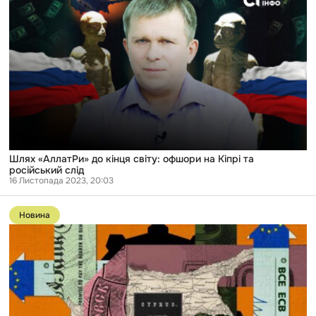
«АллатРи»
до
кінця
світу:
офшори
на
Кіпрі
та
російський
слід
Шлях «АллатРи» до кінця світу: офшори на Кіпрі та
російський слід
16 Листопада 2023, 20:03
Перейти
до
Новина
публікації
Кіпрські
провайдери
допомагали
російським
топменеджерам
ховати
статки
від