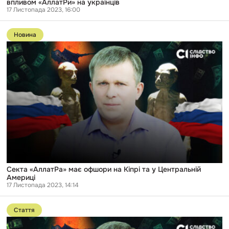
впливом «АллатРи» на українців
17 Листопада 2023, 16:00
Перейти
до
Новина
публікації
Секта
«АллатРа»
має
офшори
на
Кіпрі
та
у
Центральній
Америці
Секта «АллатРа» має офшори на Кіпрі та у Центральній
Америці
17 Листопада 2023, 14:14
Перейти
до
Стаття
публікації
Шлях