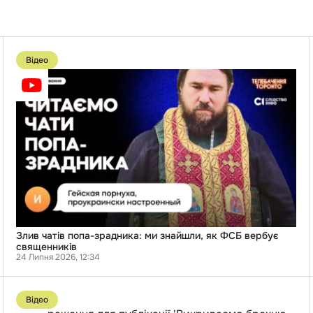
Перейти
до
Відео
публікації
Злив
чатів
попа-
і
зрадника:
ми
знайшли,
як
ФСБ
вербує
священників
Злив чатів попа-зрадника: ми знайшли, як ФСБ вербує
священників
24 Липня 2026, 12:34
Перейти
до
Відео
публікації