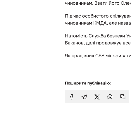
чиновникам. Звати його Олек
Під час особистого спілкува
чиновникам КМДА, але назва
Натомість Служба безпеки Укр
Баканов, далі продовжує все
Як працівник СБУ міг зрива
Поширити публікацію: