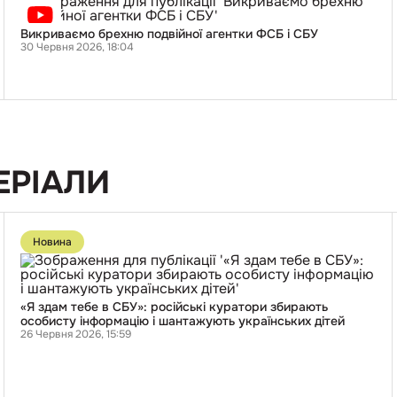
Викриваємо
брехню
подвійної
Викриваємо брехню подвійної агентки ФСБ і СБУ
агентки
30 Червня 2026, 18:04
ФСБ
і
СБУ
ЕРІАЛИ
Перейти
до
Новина
публікації
«Я
здам
тебе
в
«Я здам тебе в СБУ»: російські куратори збирають
СБУ»:
особисту інформацію і шантажують українських дітей
російські
26 Червня 2026, 15:59
куратори
збирають
особисту
інформацію