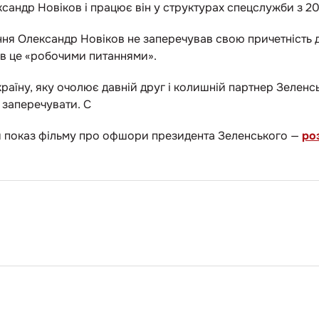
сандр Новіков і працює він у структурах спецслужби з 2
ння Олександр Новіков не заперечував свою причетність 
в це «робочими питаннями».
аїну, яку очолює давній друг і колишній партнер Зеленсь
 заперечувати. С
ти показ фільму про офшори президента Зеленського —
ро