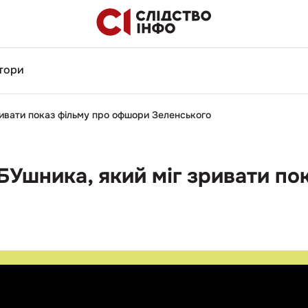
тори
ривати показ фільму про офшори Зеленського
БУшника, який міг зривати по