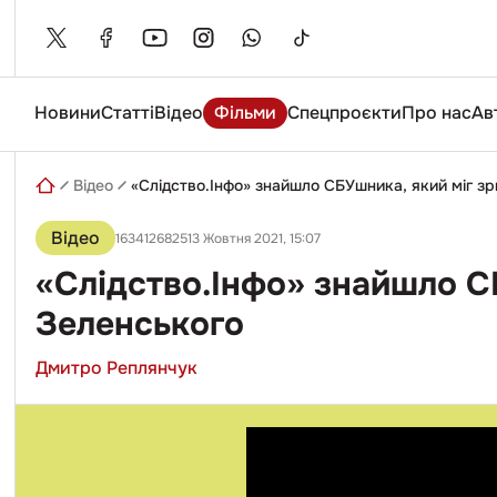
Skip
to
content
Новини
Статті
Відео
Фільми
Спецпроєкти
Про нас
Ав
Введіть
пошуковий
запит
Відео
«Слідство.Інфо» знайшло СБУшника, який міг з
Відео
163412682513 Жовтня 2021, 15:07
«Слідство.Інфо» знайшло С
Зеленського
Дмитро Реплянчук