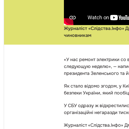
Журналіст «Слідства.Інфо» 
чиновникам
«У нас ремонт электрики со 
следующую неделю», — напис
президента Зеленського та й
Як стало відомо згодом, у Ки
безпеки України, який пообі
У СБУ одразу ж відхрестилися
організаційні негаразди тис
Журналіст «Слідства.Інфо» Д