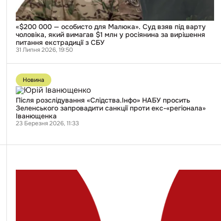
чоловіка,
який
вимагав
$1
«$200 000 — особисто для Малюка». Суд взяв під варту
млн
чоловіка, який вимагав $1 млн у росіянина за вирішення
у
питання екстрадиції з СБУ
росіянина
31 Липня 2026, 19:50
за
вирішення
Перейти
питання
до
Новина
екстрадиції
публікації
з
Після
СБУ
розслідування
Після розслідування «Слідства.Інфо» НАБУ просить
«Слідства.Інфо»
Зеленського запровадити санкції проти екс-«регіонала»
НАБУ
Іванющенка
просить
23 Березня 2026, 11:33
Зеленського
запровадити
санкції
проти
екс-«регіонала»
Іванющенка