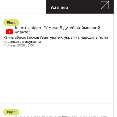
Усі відео
Перейти
до
Відео
публікації
«Зняв
зброю
«Зняв зброю і почав ґвалтувати»: українка народила після
почав
насильства окупанта
ґвалтувати»:
14 Липня 2026, 18:00
українка
народила
після
насильства
окупанта
Перейти
до
Відео
публікації