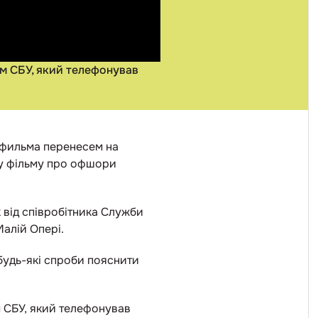
ом СБУ, який телефонував
о фильма перенесем на
зу фільму про офшори
к від співробітника Служби
Малій Опері.
 будь-які спроби пояснити
м СБУ, який телефонував