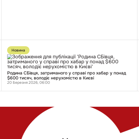
і
шантажують
українських
дітей
Перейти
до
Новина
публікації
Родина
СБівця,
затриманого
у
Родина СБівця, затриманого у справі про хабар у понад
справі
$600 тисяч, володіє нерухомістю в Києві
про
20 Березня 2026, 06:00
хабар
у
понад
$600
тисяч,
володіє
нерухомістю
в
Києві