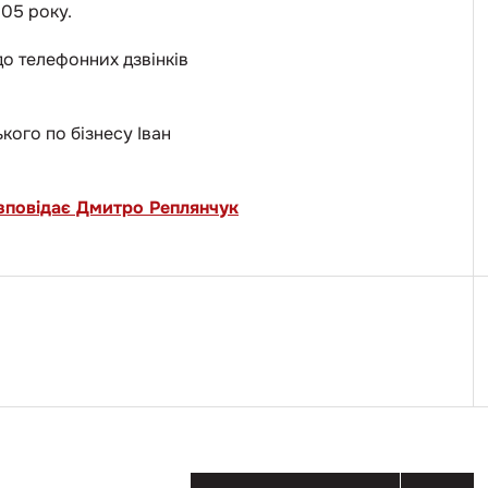
005 року.
до телефонних дзвінків
кого по бізнесу Іван
зповідає Дмитро Реплянчук