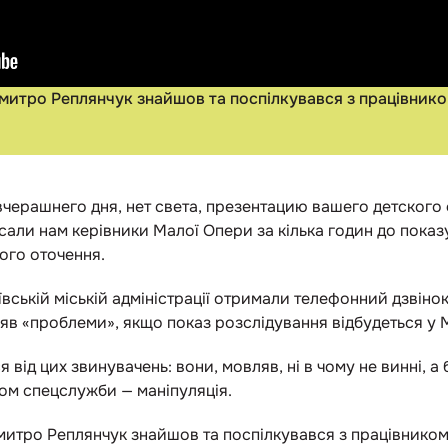
Дмитро Реплянчук знайшов та поспілкувався з працівник
вчерашнего дня, нет света, презентацию вашего детског
али нам керівники Малої Опери за кілька годин до пока
ого оточення.
ївській міській адміністрації отримали телефонний дзвіно
цяв «проблеми», якщо показ розслідування відбудеться у 
 від цих звинувачень: вони, мовляв, ні в чому не винні, а
ком спецслужби — маніпуляція.
митро Реплянчук знайшов та поспілкувався з працівнико