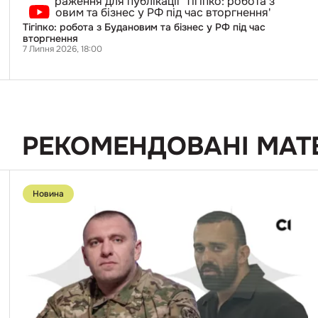
Тігіпко:
робота
з
Тігіпко: робота з Будановим та бізнес у РФ під час
Будановим
вторгнення
та
7 Липня 2026, 18:00
бізнес
у
РФ
під
час
вторгнення
РЕКОМЕНДОВАНІ МАТ
Перейти
до
Новина
публікації
«$200
000
—
особисто
для
Малюка».
Суд
взяв
під
варту