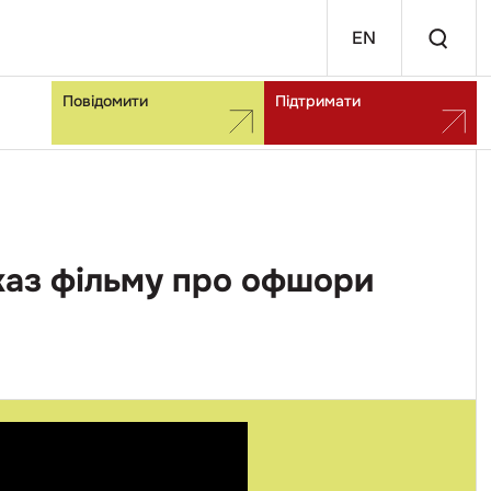
EN
Повідомити
Підтримати
каз фільму про офшори