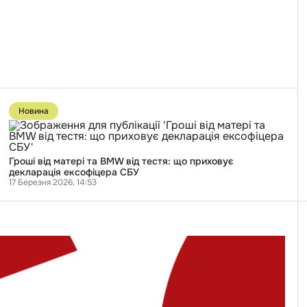
з
вербувальником,
який
пропонував
за
гроші
вбити
військового
Перейти
до
Новина
публікації
Гроші
від
матері
та
Гроші від матері та BMW від тестя: що приховує
BMW
декларація ексофіцера СБУ
від
17 Березня 2026, 14:53
тестя:
що
приховує
декларація
ексофіцера
СБУ