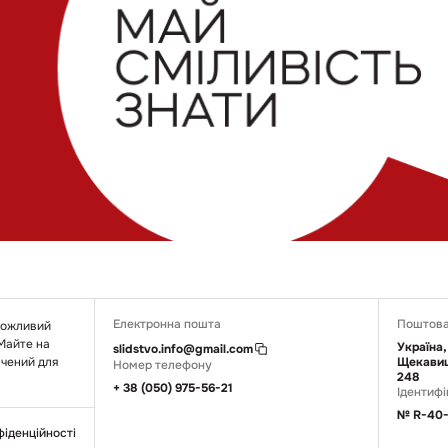
Електронна пошта
Поштова
 можливий
 Майте на
Україна,
slidstvo.info@gmail.com
ачений для
Щекавиц
Номер телефону
248
+ 38 (050) 975-56-21
Ідентифі
№ R-40-
фіденційності