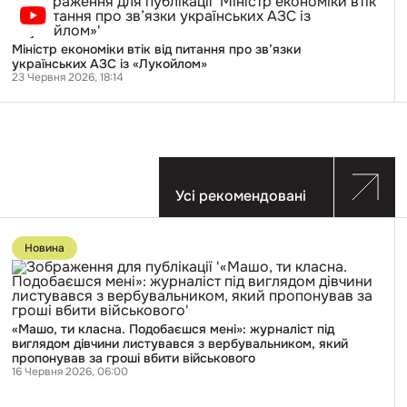
Міністр
економіки
втік
від
Міністр економіки втік від питання про зв’язки
питання
українських АЗС із «Лукойлом»
про
23 Червня 2026, 18:14
зв’язки
українських
АЗС
із
«Лукойлом»
Усі рекомендовані
Перейти
до
Новина
публікації
«Машо,
ти
класна.
Подобаєшся
мені»:
«Машо, ти класна. Подобаєшся мені»: журналіст під
журналіст
виглядом дівчини листувався з вербувальником, який
під
пропонував за гроші вбити військового
виглядом
16 Червня 2026, 06:00
дівчини
листувався