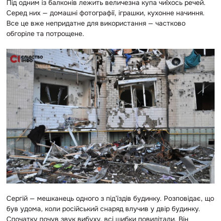
Під одним із балконів лежить величезна купа чиїхось речей.
Серед них — домашні фотографії, іграшки, кухонне начиння.
Все це вже непридатне для використання — частково
обгоріле та потрощене.
Сергій — мешканець одного з підʼїздів будинку. Розповідає, що
був удома, коли російський снаряд влучив у двір будинку.
Спочатку почув звук вибуху, всі шибки повилітали. Він