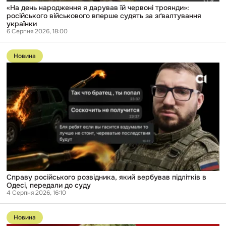
зґвалтування
«На день народження я дарував їй червоні троянди»:
українки
російського військового вперше судять за зґвалтування
українки
6 Серпня 2026, 18:00
Перейти
до
Новина
публікації
Справу
російського
розвідника,
який
вербував
підлітків
в
Одесі,
передали
до
суду
Справу російського розвідника, який вербував підлітків в
Одесі, передали до суду
4 Серпня 2026, 16:10
Перейти
до
Новина
публікації