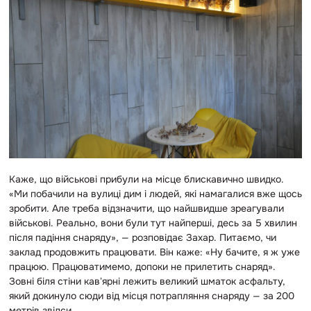
Каже, що військові прибули на місце блискавично швидко.
«Ми побачили на вулиці дим і людей, які намагалися вже щось
зробити. Але треба відзначити, що найшвидше зреагували
військові. Реально, вони були тут найперші, десь за 5 хвилин
після падіння снаряду», — розповідає Захар. Питаємо, чи
заклад продовжить працювати. Він каже: «Ну бачите, я ж уже
працюю. Працюватимемо, допоки не прилетить снаряд».
Зовні біля стіни кавʼярні лежить великий шматок асфальту,
який докинуло сюди від місця потрапляння снаряду — за 200
метрів звідси.