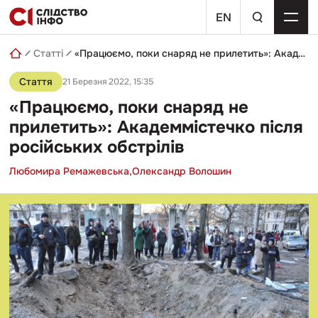
Skip
пошуковий
to
EN
запит
content
Статті
«Працюємо, поки снаряд не прилетить»: Академмістечко після російських обстрілів
Стаття
21 Березня 2022, 15:35
«Працюємо, поки снаряд не
прилетить»: Академмістечко після
російських обстрілів
Любомира Ремажевська,
Олександр Волошин