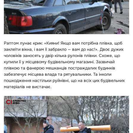
Раптом лунає крик: «Кияни! Якщо вам потрібна плівка, щоб
заклеїти вікна, і вам її забракло — вам до нас!». Двоє дужих
чоловіків заносять у двір кілька рулонів плівки. Схоже, що
купили її у місцевому будівельному магазині. Зазвичай
плівкою та фанерою мешканців постраждалих будинків
забезпечує місцева влада та рятувальники. Та інколи
пошкодження настільки руйнівні, що на всіх цих будівельних
матеріалів не вистачає.