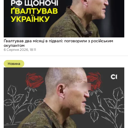
з
російським
окупантом
Ґвалтував два місяці в підвалі: поговорили з російським
окупантом
6 Серпня 2026, 18:11
Перейти
до
Новина
публікації
«На
день
народження
я
дарував
їй
червоні
троянди»:
російського
військового
вперше
судять
за