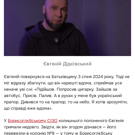
Євгеній Дідківський
Євгеній повернувся на Батьківщину 3 січня 2024 року. Тоді не
міг відразу збагнути, що він нарешті вдома, сприймав усе
неначе уві сні: «Підійшов. Попросив цигарку. Зайшов за
автобус. Присів. Палив. А в руках у мене був український
прапор. Дивився то на прапор, то на небо. Я хотів зрозуміти,
що справді вже вдома».
У
Борисоглєбському СІЗО
колишнього полоненого Євгенія
тримали недовго. Звідти, як він згодом дізнався — його
перевезли в колонію №9 — у тому ж Борисоглєбську