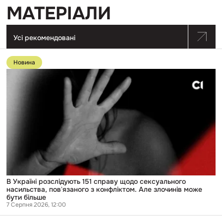
МАТЕРІАЛИ
Усі рекомендовані
Перейти
до
Новина
публікації
В
Україні
розслідують
151
справу
щодо
сексуального
насильства,
повʼязаного
з
конфліктом.
Але
злочинів
може
В Україні розслідують 151 справу щодо сексуального
бути
насильства, повʼязаного з конфліктом. Але злочинів може
більше
бути більше
7 Серпня 2026, 12:00
Перейти