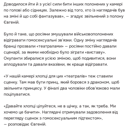
Доводилося йти й з усієї сили бити інших полонених у камері
по голові або сідницях. Залежно від того, хто із наглядачів був
на зміні й що собі фантазував», — згадує звільнений з полону
Євгеній.
Було й таке, що росіяни змушували військовополонених
відігравати гомосексуальні звʼязки. Одну зміну наглядачів
бранці прозвали «театралами» — росіяни постійно давали
сценарії, за якими необхідно було зіграти «виставу».
Окупанти збиралися усією зміною, щоб подивитися, вони
аплодували та давали вказівки, як краще відігравати.
«У нашій камері хлопці для цих «театралів» теж ставили
сценку. Там мав бути принц, який боровся з драконом, щоб
звільнити принцесу. У фіналі два чоловіки обовʼязково мали
поцілуватися.
«Давайте хлопці цілуйтеся, не в щічку, а так, як треба. Ми
хочемо це бачити».
Наглядачі отримували задоволення від
перегляду сценок з гомосексуальним підтекстом»,
— розповідає Євгеній.