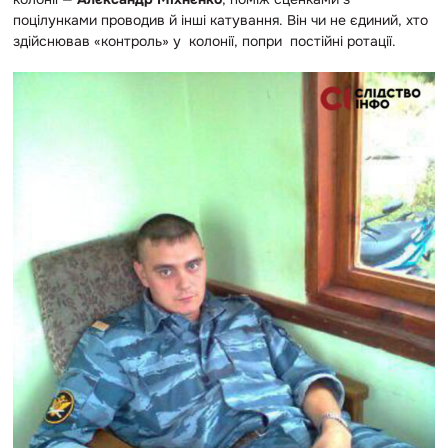
поцілунками проводив й інші катування. Він чи не єдиний, хто
здійснював «контроль» у колонії, попри постійні ротації.