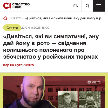
Skip
пошуковий
to
EN
запит
content
Статті
«Дивіться, які ви симпатичні, ану дай йому в рот» — свідчення колишнього полоненого про збоченство у російських тюрмах
Стаття
22 Січня 2025, 18:00
«Дивіться, які ви симпатичні, ану
дай йому в рот» — свідчення
колишнього полоненого про
збоченство у російських тюрмах
Каріна Бугайченко