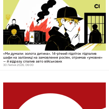
«Ми
думали:
золота
дитина».
14-
річний
підліток
підпалив
шафи
на
залізниці
на
замовлення
росіян,
«Ми думали: золота дитина». 14-річний підліток підпалив
отримав
шафи на залізниці на замовлення росіян, отримав «умовне»
«умовне»
— й відразу спалив авто військових
—
30 Липня 2026, 06:00
й
відразу
спалив
авто
військових