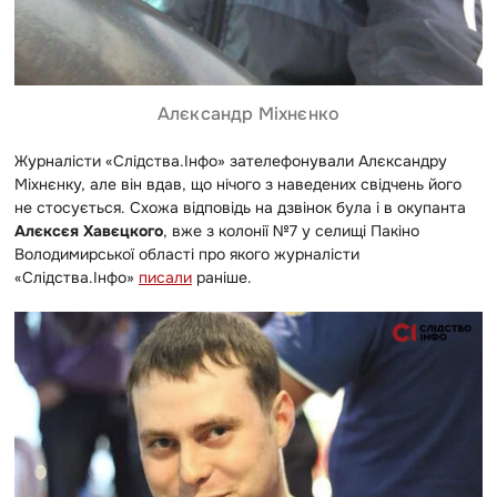
Алєксандр Міхнєнко
Журналісти «Слідства.Інфо» зателефонували Алєксандру
Міхнєнку, але він вдав, що нічого з наведених свідчень його
не стосується. Схожа відповідь на дзвінок була і в окупанта
Алєксєя Хавєцкого
, вже з колонії №7 у селищі Пакіно
Володимирської області про якого журналісти
«Слідства.Інфо»
писали
раніше.