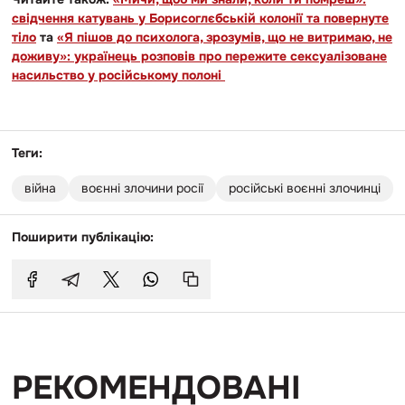
свідчення катувань у Борисоглєбській колонії та повернуте
тіло
та
«Я пішов до психолога, зрозумів, що не витримаю, не
доживу»: українець розповів про пережите сексуалізоване
насильство у російському полоні
Теги:
війна
воєнні злочини росії
російські воєнні злочинці
Поширити публікацію:
РЕКОМЕНДОВАНІ