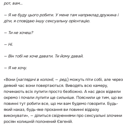
рот, вам…
— Я не буду цього робити. У мене там наприклад дружина і
діти, я сповідаю іншу сексуальну орієнтацію.
— Ти не хочеш?
— Ні.
— Він тобі не хоче давати. Ти йому давай.
— Я не хочу.
«Вони (
наглядачі в колонії,
—
ред
.) можуть піти собі, але через
деякий час вони повертаються. Виводять всю камеру,
починають всіх лупити просто безбожно. А нас двох відвели
окремо і почали лупити ще сильніше. Пояснили це тим, що ви
повинні тут робити все, що ми вам будемо говорити. Будь-
який наказ, будь-яке прохання ви повинні відразу
виконувати», — ділиться свідченнями про сексуальні злочини
росіян колишній полонений Євгеній.