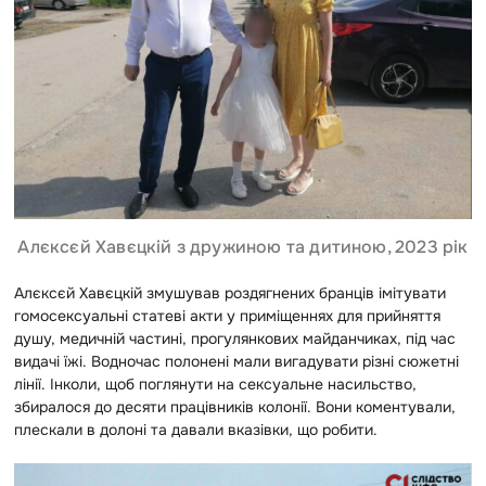
Алєксєй Хавєцкій з дружиною та дитиною, 2023 рік
Алєксєй Хавєцкій змушував роздягнених бранців імітувати
гомосексуальні статеві акти у приміщеннях для прийняття
душу, медичній частині, прогулянкових майданчиках, під час
видачі їжі. Водночас полонені мали вигадувати різні сюжетні
лінії. Інколи, щоб поглянути на сексуальне насильство,
збиралося до десяти працівників колонії. Вони коментували,
плескали в долоні та давали вказівки, що робити.