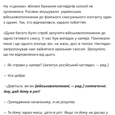
На «сценках» збочені бажання наглядачів колонії не
зупинялися. Росіяни змушували українських
військовополонених до фізичного сексуального контакту один
з одним. Тих, хто відмовлявся, карали побиттям.
«Дуже багато було спроб залучити військовополонених до
одностатевого сексу. У нас був випадок у камері. Покликали
мене і ще одного хлопця, він, на жаль, досі в полоні. Наглядач
запропонував нам зайнятися оральним сексом. Зрозуміло,
що ми відмовлялися від цього.
— Як справи у камері? (запитує російський наглядач,
—
ред.).
— Усе добре.
—Дивіться, які ви
(військовополонені, — ред.) симпатичні.
Ану, дай йому в рот!
—
Громадянине начальнику, я не розумію.
— Ти йому зараз маєш дати в рот. Якщо ти йому не дасиш у