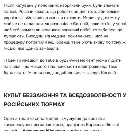
Після катувань у полонених набрякали руки, були зламані
пальці. Росіяни казали, що роблять це для того, аби більше
українські військові не змогли стріляти. Медичну допомогу
майже не надавали, як розповідає Євгеній, поки стоїш у черзі,
щоб тобі замазали зеленкою загнивші побої, то тебе все ще
лупцюють. Виходиш від медика, поки чекаєш, щоб на
процедуру потрапили інші бранці, тебе бʼють знову по тому ж
місцю, яке щойно замазали.
«Поки ти миєшся, до тебе в будь-який момент може підійти
наглядач і до мокрого тіла прикласти електрошокер. Таке
було часто, їм це справді подобалося», — згадує Євгеній.
КУЛЬТ БЕЗЗАКОННЯ ТА ВСЕДОЗВОЛЕНОСТІ У
РОСІЙСЬКИХ ТЮРМАХ
Один з тих, хто спостерігав і змушував до вистав з
гомосексуальним характером, працівник Борисоглєбської
колонії —
Алєксандр Міхнєнко
, поміж сценками з