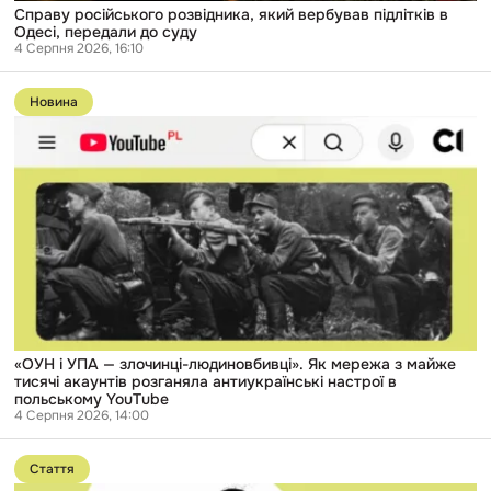
Справу російського розвідника, який вербував підлітків в
Одесі, передали до суду
4 Серпня 2026, 16:10
Перейти
до
Новина
публікації
«ОУН
і
УПА
—
злочинці-
людиновбивці».
Як
мережа
з
майже
тисячі
акаунтів
розганяла
антиукраїнські
«ОУН і УПА — злочинці-людиновбивці». Як мережа з майже
настрої
тисячі акаунтів розганяла антиукраїнські настрої в
в
польському YouTube
польському
4 Серпня 2026, 14:00
YouTube
Перейти
до
Стаття
публікації