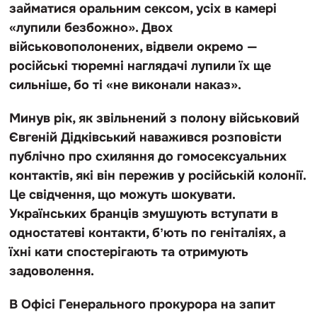
займатися оральним сексом, усіх в камері
«лупили безбожно». Двох
військовополонених, відвели окремо —
російські тюремні наглядачі лупили їх ще
сильніше, бо ті «не виконали наказ».
Минув рік, як звільнений з полону військовий
Євгеній Дідківський наважився розповісти
публічно про схиляння до гомосексуальних
контактів, які він пережив у російській колонії.
Це свідчення, що можуть шокувати.
Українських бранців змушують вступати в
одностатеві контакти, бʼють по геніталіях, а
їхні кати спостерігають та отримують
задоволення.
В Офісі Генерального прокурора на запит