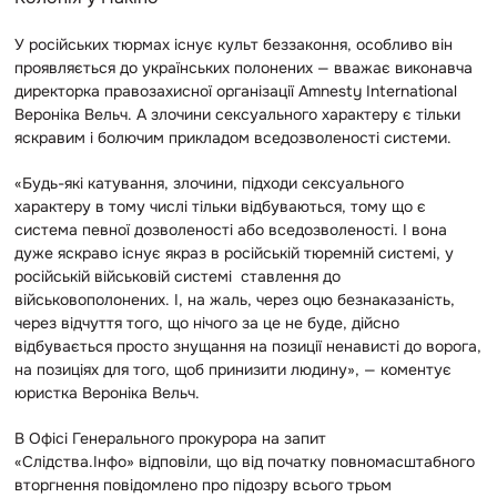
У російських тюрмах існує культ беззаконня, особливо він
проявляється до українських полонених — вважає виконавча
директорка правозахисної організації Amnesty International
Вероніка Вельч. А злочини сексуального характеру є тільки
яскравим і болючим прикладом вседозволеності системи.
«Будь-які катування, злочини, підходи сексуального
характеру в тому числі тільки відбуваються, тому що є
система певної дозволеності або вседозволеності. І вона
дуже яскраво існує якраз в російській тюремній системі, у
російській військовій системі ставлення до
військовополонених. І, на жаль, через оцю безнаказаність,
через відчуття того, що нічого за це не буде, дійсно
відбувається просто знущання на позиції ненависті до ворога,
на позиціях для того, щоб принизити людину», — коментує
юристка Вероніка Вельч.
В Офісі Генерального прокурора на запит
«Слідства.Інфо» відповіли, що від початку повномасштабного
вторгнення повідомлено про підозру всього трьом