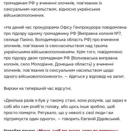
громадянам РФ у вчиненні злочинів, повʼязаних із
сексуальним насильством, відносно українських
військовополонених.
«На даний час прокурорами Офісу Генпрокурора повідомлена
про підозру одному громадянину РФ (Виправна колонія №7,
селище Пакіно, Володимирська область РФ) про вчинення
злочинів, пов’язаних із секснасильством над трьома
українськими військовополоненими. Крім того, повідомлено
про підозру двом громадянам РФ (Волноваська виправна
колонія, село Молодіжне, Донецька область) у вчиненні
злочинів, пов’язаних із сексуальним насильством щодо
одного військовополоненого», — йдеться у відповіді на запит.
Вироки на теперішній час відсутні.
«Декілька разів я був у такому стані, коли розумів, що зараз я
собі або сам розіб’ю голову, або щось інше зроблю,
щоб
просто померти. Рятувало, що у неволі є свої люди і ви
підтримуєте один одного», — говорить Євгеній Дідківський.
Читайте також:
«Мичи, щоб ми знали, коли ти помреш»: