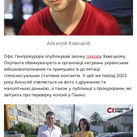
Алєксєй Хавєцкій
Офіс Генпрокурора опублікував заочну
підозр
у
Хавєцкому.
Окупанта обвинувачують в організації катувань українських
військовополонених та примушені їх до імітації
гомосексуальних статевих контактів.
У цей же період 2023
року Алєксей зʼявляється на фото з дружиною та
малолітньою донькою, а також у публікації з прокурорами, які
звітують про перевірку колонії у Пакіно.