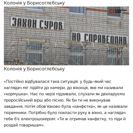
Колонія у Борисоглєбську
Колонія у Борисоглєбську
«Постійно відбувалася така ситуація: у будь-який час
наглядач міг підійти до камери, до віконця, яке ми називали
«кормушка». Нас по черзі підзивали, слухали як декларуємо
проросійський вірш або пісню. Як би ти не виконував
завдання, потім обовʼязково була «канфєтка», як це називали
тюремники. Потрібно було покласти руку в вікно, а наглядач
тебе бʼє електрошокером: «Ти ж отримав канфєтку, то піди й
роздай товаришам».