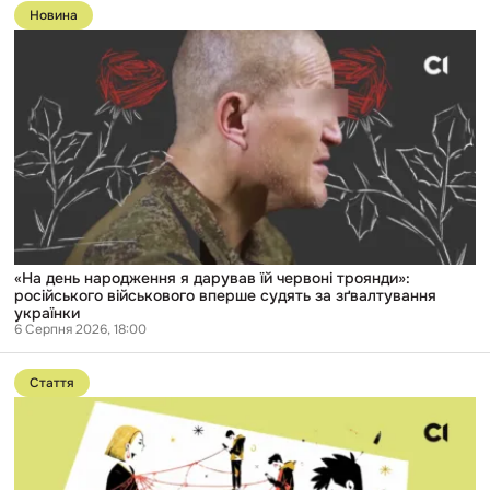
до
Новина
публікації
«На
день
народження
я
дарував
їй
червоні
троянди»:
російського
військового
вперше
судять
за
зґвалтування
«На день народження я дарував їй червоні троянди»:
українки
російського військового вперше судять за зґвалтування
українки
6 Серпня 2026, 18:00
Перейти
до
Стаття
публікації
Від
вербування
підлітка
до
вибухівки