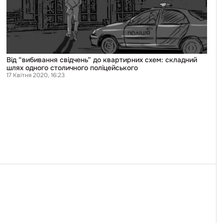
шлях
одного
столичного
поліцейського
Від “вибивання свідчень” до квартирних схем: складний
шлях одного столичного поліцейського
17 Квітня 2020, 16:23