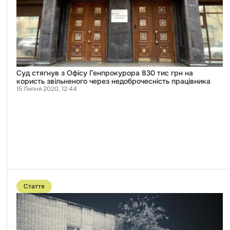
грн
на
користь
звільненого
через
недоброчесність
працівника
Суд стягнув з Офісу Генпрокурора 830 тис грн на
користь звільненого через недоброчесність працівника
15 Липня 2020, 12:44
Перейти
до
Стаття
публікації
Моя
стара
міліція