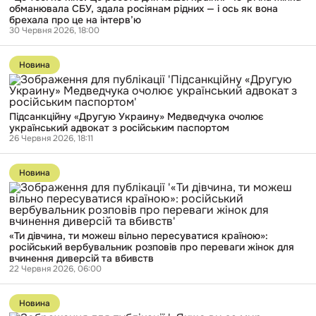
тримати
обманювала СБУ, здала росіянам рідних — і ось як вона
робота
контакт
брехала про це на інтерв’ю
для
із
30 Червня 2026, 18:00
нашої
силовиками
країни!»
РФ
Перейти
19-
до
річна
Новина
публікації
жінка
Підсанкційну
обманювала
«Другую
СБУ,
Украину»
здала
Підсанкційну «Другую Украину» Медведчука очолює
Медведчука
росіянам
український адвокат з російським паспортом
очолює
рідних
26 Червня 2026, 18:11
український
—
адвокат
і
Перейти
з
ось
до
російським
Новина
як
публікації
паспортом
вона
«Ти
брехала
дівчина,
про
ти
це
можеш
на
«Ти дівчина, ти можеш вільно пересуватися країною»:
вільно
інтерв’ю
російський вербувальник розповів про переваги жінок для
пересуватися
вчинення диверсій та вбивств
країною»:
22 Червня 2026, 06:00
російський
вербувальник
Перейти
розповів
до
про
Новина
публікації