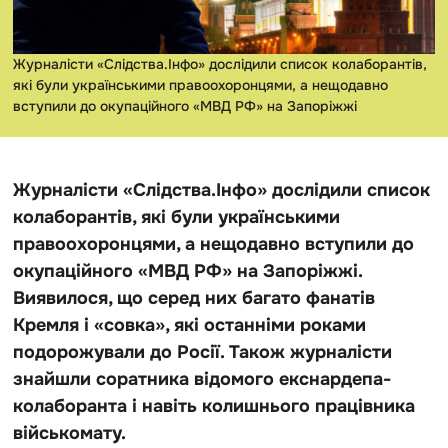
Журналісти «Слідства.Інфо» дослідили список колаборантів,
які були українськими правоохоронцями, а нещодавно
вступили до окупаційного «МВД РФ» на Запоріжжі
Журналісти «Слідства.Інфо» дослідили список
колаборантів, які були українськими
правоохоронцями, а нещодавно вступили до
окупаційного «МВД РФ» на Запоріжжі.
Виявилося, що серед них багато фанатів
Кремля і «совка», які останніми роками
подорожували до Росії. Також журналісти
знайшли соратника відомого екснардепа-
колаборанта і навіть колишнього працівника
військомату.