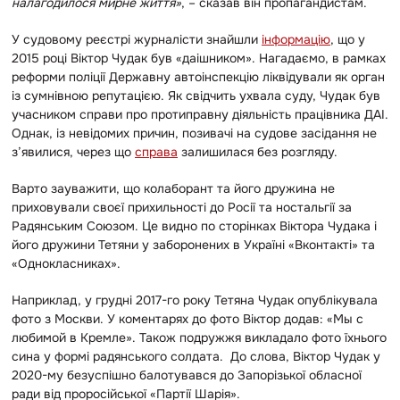
налагодилося мирне життя»
, – сказав він пропагандистам.
У судовому реєстрі журналісти знайшли
інформацію
, що у
2015 році Віктор Чудак був «даішником». Нагадаємо, в рамках
реформи поліції Державну автоінспекцію ліквідували як орган
із сумнівною репутацією. Як свідчить ухвала суду, Чудак був
учасником справи про протиправну діяльність працівника ДАІ.
Однак, із невідомих причин, позивачі на судове засідання не
з’явилися, через що
справа
залишилася без розгляду.
Варто зауважити, що колаборант та його дружина не
приховували своєї прихильності до Росії та ностальгії за
Радянським Союзом. Це видно по сторінках Віктора Чудака і
його дружини Тетяни у заборонених в Україні «Вконтакті» та
«Однокласниках».
Наприклад, у грудні 2017-го року Тетяна Чудак опублікувала
фото з Москви. У коментарях до фото Віктор додав: «Мы с
любимой в Кремле». Також подружжя викладало фото їхнього
сина у формі радянського солдата.
До слова, Віктор Чудак у
2020-му безуспішно балотувався до Запорізької обласної
ради від проросійської «Партії Шарія».