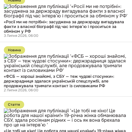
Новина
публікації
«Росії
ми
не
«Росії ми не потрібні»: засуджена за держзраду вигадувала
потрібні»:
факти з власної біографії під час інтерв’ю і проситься за
засуджена
обміном у РФ
за
3 Липня 2026, 06:00
держзраду
вигадувала
Перейти
факти
до
з
Новина
публікації
власної
«ФСБ
біографії
—
під
хороші
час
знайомі,
інтерв’ю
«ФСБ — хороші знайомі, з СБУ — теж чудові стосунки»:
з
і
держзрадниця здалася українській спецслужбі, але
СБУ
проситься
продовжувала тримати контакт із силовиками РФ
—
за
2 Липня 2026, 06:00
теж
обміном
чудові
у
Перейти
стосунки»:
РФ
до
держзрадниця
Стаття
публікації
здалася
«Це
українській
тобі
спецслужбі,
не
але
кіно!
продовжувала
«Це тобі не кіно! Це робота для нашої країни!» 19-річна жінка
Це