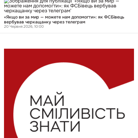
переваги
«Якщо
жінок
ви
для
за
вчинення
«Якщо ви за мир — можете нам допомогти»: як ФСБівець
мир
диверсій
вербував черкащанку через телеграм
—
та
20 Червня 2026, 10:00
можете
вбивств
нам
допомогти»:
як
ФСБівець
вербував
черкащанку
через
телеграм