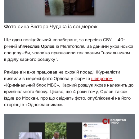
Фото сина Віктора Чудака із соцмереж
Ще один поліцейський-колаборант, за версією СБУ, – 40-
річний
В’ячеслав Орлов
із Мелітополя. За даними української
спецслужби, чоловіка призначили так званим “начальником
відділу карного розшуку”.
Раніше він вже працював на схожій посаді. Журналісти
виявили в мережі фото Орлова у формі з
шевроном
«Кримінальний блок МВС». Карний розшук якраз належить до
кримінального блоку. Цікаво, що 4 роки тому, Орлов також
їздив до Москви, про що свідчать фото, опубліковані на його
сторінці в «Однокласниках».