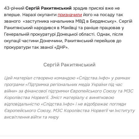
43-річний
Сергій Ракитянський
зрадив присязі вже не
вперше. Наразі окупанти
призначили
його на посаду так
званого «заступника начальника МВД в Бердянську». Сергій
Ракитянський народився в Макіївці та раніше працював у
Генеральній прокуратурі Донецької області. Однак, після
окупації частини Донеччини, Ракитянський перейшов до
прокуратури так званої «ДНР».
Сергій Ракитянський
Цей матеріал створено командою «Слідства.Інфо» у рамках
програми «Підтримка регіональних медіа України під час
війни» за фінансової підтримки Європейського Союзу та МЗС
Королівства Норвегії. Зміст матеріалу є винятковою
відповідальністю «Слідства.Інфо» i не відображає погляди
Європейського Союзу, МЗС Королівства Норвегії чи Інституту
висвітлення війти та миру