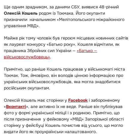
Ще одним зрадником, за даними СБУ, виявися 48-річний
Олексій Кошель
родом із Токмака. Його окупанти
призначили начальником «Мелітопольського міжрайонного
управління МВД».
Майже рік тому чоловік був героєм місцевих новинних сайтів
як лауреат конкурсу «Батько року». Кошеля відмітили, як
працівника Збройних сил України —
«Батько —
військовослужбовець»
.
Примітно, що раніше Кошель працював у військкоматі міста
Токмак. Тож, ймовірно, він володів цінною інформацією про
українських військовослужбовців, яка могла знадобитися
російським окупантам.
Олексій Кошель має сторінки у
Facebook
і забороненому
«
Вконтакті
», але активно їх не веде. Раніше він публікував
фото у формі української міліції і з родиною.
Примітно, що
після призначення у фейковому «МВД» Запорізької області
сторінку у фейсбуці Кошель почистив від усього, що могло
видати його як проукраїнськи налаштованого.