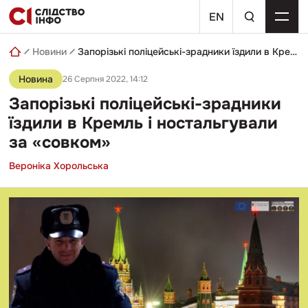
Skip
пошуковий
to
EN
запит
content
Новини
Запорізькі поліцейські-зрадники їздили в Кремль і ностальгували за «совком»
Новина
26 Серпня 2022, 14:12
Запорізькі поліцейські-зрадники
їздили в Кремль і ностальгували
за «совком»
Вероніка Хорольська