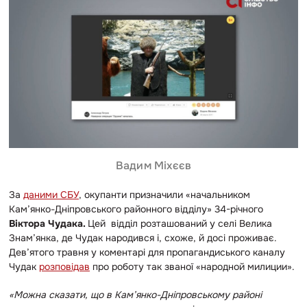
Вадим Міхєєв
За
даними СБУ
, окупанти призначили «начальником
Кам’янко-Дніпровського районного відділу» 34-річного
Віктора Чудака.
Цей відділ розташований у селі Велика
Знам’янка, де Чудак народився і, схоже, й досі проживає.
Дев’ятого травня у коментарі для пропагандиського каналу
Чудак
розповідав
про роботу так званої «народной милиции».
«Можна сказати, що в Кам’янко-Дніпровському районі