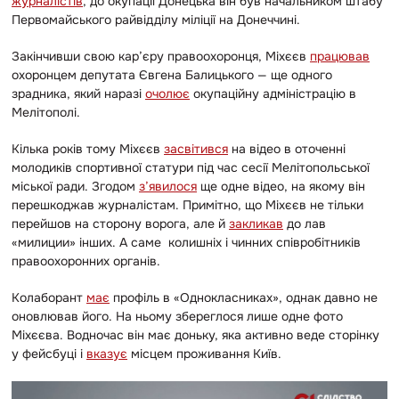
журналістів
, до окупації Донецька він був начальником штабу
Первомайського райвідділу міліції на Донеччині.
Закінчивши свою кар’єру правоохоронця, Міхєєв
працював
охоронцем депутата Євгена Балицького — ще одного
зрадника, який наразі
очолює
окупаційну адміністрацію в
Мелітополі.
Кілька років тому Міхєєв
засвітився
на відео в оточенні
молодиків спортивної статури під час сесії Мелітопольської
міської ради. Згодом
з’явилося
ще одне відео, на якому він
перешкоджав журналістам. Примітно, що Міхєєв не тільки
перейшов на сторону ворога, але й
закликав
до лав
«милиции» інших. А саме колишніх і чинних співробітників
правоохоронних органів.
Колаборант
має
профіль в «Однокласниках», однак давно не
оновлював його. На ньому збереглося лише одне фото
Міхєєва. Водночас він має доньку, яка активно веде сторінку
у фейсбуці і
вказує
місцем проживання Київ.