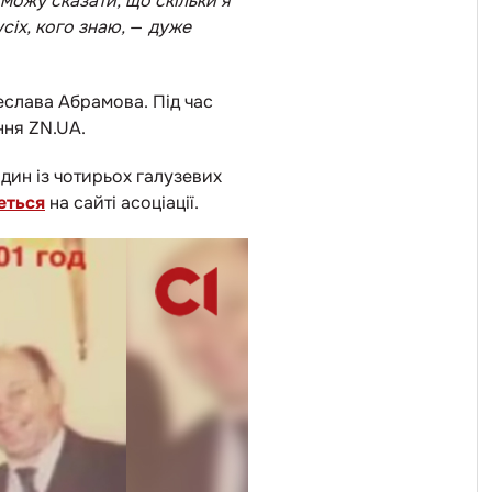
 можу сказати, що скільки я
сіх, кого знаю,
—
дуже
еслава Абрамова. Під час
ння ZN.UA.
дин із чотирьох галузевих
еться
на сайті асоціації.