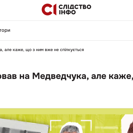
тори
, але каже, що з ним вже не спілкується
вав на Медведчука, але каже,