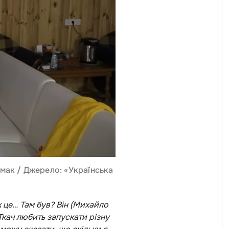
рмак / Джерело: «Українська
як це… Там був? Він (Михайло
 Ткач любить запускати різну