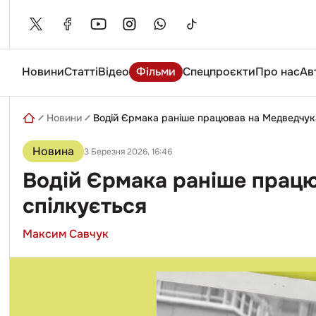
Skip
to
content
Новини
Статті
Відео
Фільми
Спецпроєкти
Про нас
Ав
Введіть
пошуковий
запит
Новини
Водій Єрмака раніше працював на Медведчука
Новина
3 Березня 2026, 16:46
Водій Єрмака раніше працю
спілкується
Максим Савчук