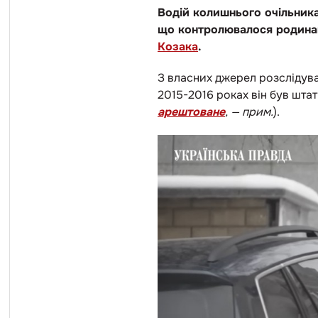
Водій колишнього очільник
що контролювалося родинам
Козака
.
З власних джерел розслідува
2015-2016 роках він був шта
арештоване
, — прим.
).