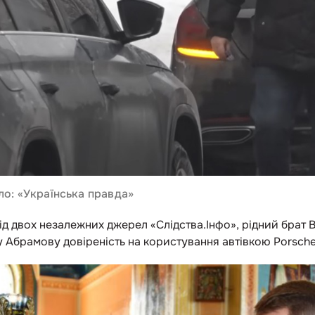
о: «Українська правда»
від двох незалежних джерел «Слідства.Інфо», рідний брат 
у Абрамову довіреність на користування автівкою Porsch