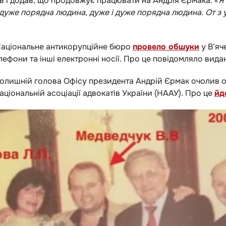
в і додав, що продовжує працювати на Андрія Єрмака: «
Я
дуже порядна людина, дуже і дуже порядна людина. От з у
 Національне антикорупційне бюро
провело обшуки
у В’яч
лефони та інші електронні носії. Про це повідомляло вида
колишній голова Офісу президента Андрій Єрмак очолив о
Національній асоціації адвокатів України (НААУ). Про це
йд