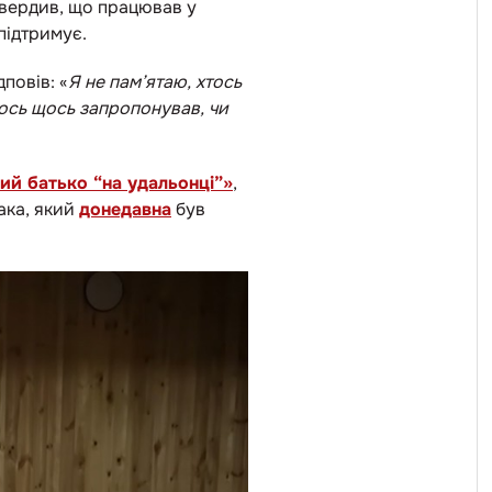
твердив, що працював у
підтримує.
повів: «
Я не пам’ятаю, хтось
тось щось запропонував, чи
й батько “на удальонці”»
,
мака, який
донедавна
був