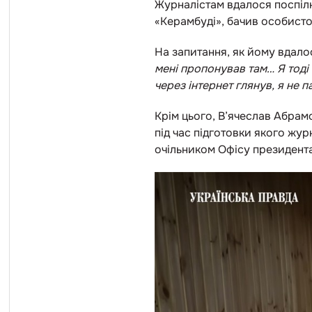
Журналістам вдалося поспілк
«Керамбуді», бачив особисто 
На запитання, як йому вдало
мені пропонував там… Я тоді
через інтернет глянув, я не 
Крім цього, В’ячеслав Абра
під час підготовки якого жур
очільником Офісу президента