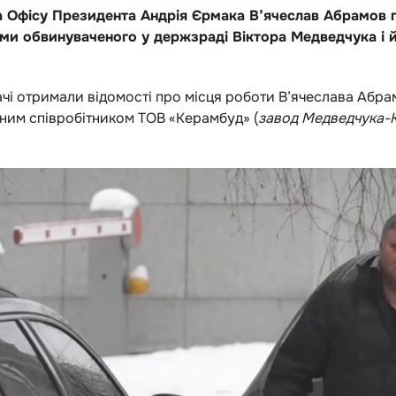
а Офісу Президента Андрія Єрмака В’ячеслав Абрамов п
и обвинуваченого у держзраді Віктора Медведчука і 
чі отримали відомості про місця роботи В’ячеслава Абрам
тним співробітником ТОВ «Керамбуд» (
завод Медведчука-К