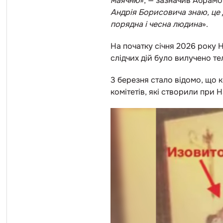
маячню
», — зазначив Абрамо
Андрія Борисовича знаю, це 
порядна і чесна людина
».
На початку січня 2026 року
слідчих дій було вилучено те
3 березня стало відомо, що 
комітетів, які створили при 