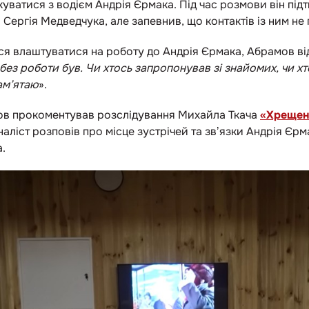
уватися з водієм Андрія Єрмака. Під час розмови він під
Сергія Медведчука, але запевнив, що контактів із ним не 
ся влаштуватися на роботу до Андрія Єрмака, Абрамов від
 без роботи був. Чи хтось запропонував зі знайомих, чи х
пам’ятаю
».
мов прокоментував розслідування Михайла Ткача
«Хрещени
наліст розповів про місце зустрічей та звʼязки Андрія Єр
.