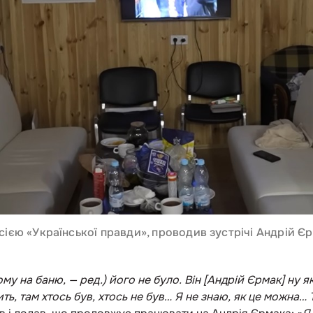
сією «Української правди», проводив зустрічі Андрій Є
ому на баню, — ред.) його не було. Він [Андрій Єрмак] ну 
дить, там хтось був, хтось не був… Я не знаю, як це можна…