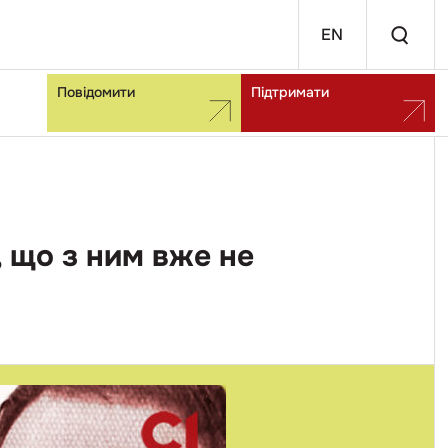
EN
Повідомити
Підтримати
 що з ним вже не