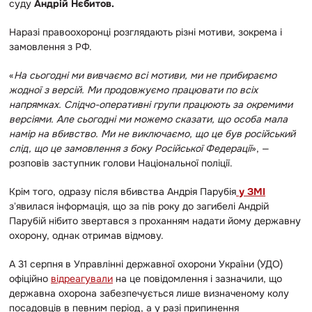
суду
Андрій Нєбитов.
Наразі правоохоронці розглядають різні мотиви, зокрема і
замовлення з РФ.
«
На сьогодні ми вивчаємо всі мотиви, ми не прибираємо
жодної з версій. Ми продовжуємо працювати по всіх
напрямках. Слідчо-оперативні групи працюють за окремими
версіями. Але сьогодні ми можемо сказати, що особа мала
намір на вбивство. Ми не виключаємо, що це був російський
слід, що це замовлення з боку Російської Федерації
», —
розповів заступник голови Національної поліції.
Крім того, одразу після вбивства Андрія Парубія
у ЗМІ
зʼявилася інформація, що за пів року до загибелі Андрій
Парубій нібито звертався з проханням надати йому державну
охорону, однак отримав відмову.
А 31 серпня в Управлінні державної охорони України (УДО)
офіційно
відреагували
на це повідомлення і зазначили, що
державна охорона забезпечується лише визначеному колу
посадовців в певним період, а у разі припинення