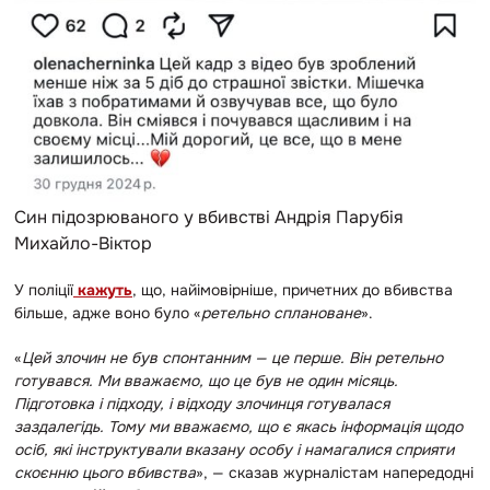
Син підозрюваного у вбивстві Андрія Парубія
Михайло-Віктор
У поліції
кажуть
, що, найімовірніше, причетних до вбивства
більше, адже воно було «
ретельно сплановане
».
«
Цей злочин не був спонтанним — це перше. Він ретельно
готувався. Ми вважаємо, що це був не один місяць.
Підготовка і підходу, і відходу злочинця готувалася
заздалегідь. Тому ми вважаємо, що є якась інформація щодо
осіб, які інструктували вказану особу і намагалися сприяти
скоєнню цього вбивства
», — сказав журналістам напередодні