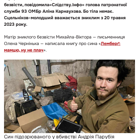
безвісти, повідомила«Слідству.Інфо» голова патронатної
служби 93 ОМБр Аліна Карнаухова. Бо тіла немає.
Сцельніков-молодший вважається зниклим з 20 травня
2023 року.
Матір зниклого безвісти Михайла-Віктора — письменниця
Олена Чернінька — написала книгу про сина «
Лемберґ:
мамцю, ну не плач
».
Син підозрюваного у вбивстві Андрія Парубія