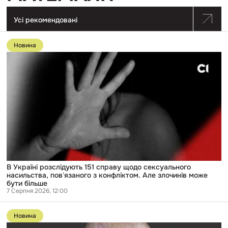
Усі рекомендовані
Перейти
до
Новина
публікації
В
Україні
розслідують
151
справу
щодо
сексуального
насильства,
повʼязаного
з
конфліктом.
Але
злочинів
може
В Україні розслідують 151 справу щодо сексуального
бути
насильства, повʼязаного з конфліктом. Але злочинів може
більше
бути більше
7 Серпня 2026, 12:00
Перейти
до
Новина
публікації