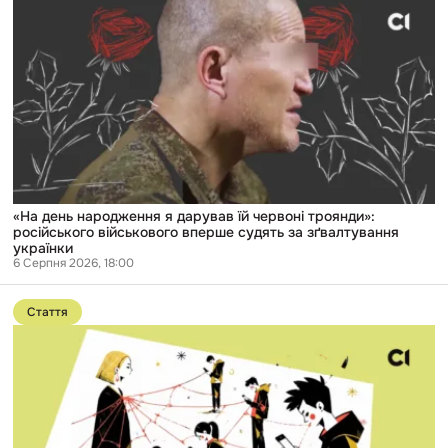
«На
день
народження
я
дарував
їй
червоні
троянди»:
російського
військового
вперше
судять
за
зґвалтування
«На день народження я дарував їй червоні троянди»:
українки
російського військового вперше судять за зґвалтування
українки
6 Серпня 2026, 18:00
Перейти
до
Стаття
публікації
Від
вербування
підлітка
до
вибухівки
поштою:
як