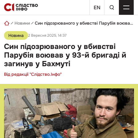
Skip
пошуковий
to
EN
запит
content
Новини
Син підозрюваного у вбивстві Парубія воював у 93-й бригаді й загинув у Бахмуті
Новина
2 Вересня 2025, 14:37
Син підозрюваного у вбивстві
Парубія воював у 93-й бригаді й
загинув у Бахмуті
Від редакції "Слідство.Інфо"