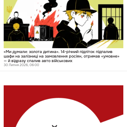
золота
дитина».
14-
річний
підліток
підпалив
шафи
на
залізниці
на
замовлення
росіян,
«Ми думали: золота дитина». 14-річний підліток підпалив
отримав
шафи на залізниці на замовлення росіян, отримав «умовне»
«умовне»
— й відразу спалив авто військових
—
30 Липня 2026, 06:00
й
відразу
спалив
авто
військових