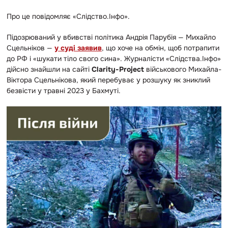
Про це повідомляє «Слідство.Інфо».
Підозрюваний у вбивстві політика Андрія Парубія — Михайло
Сцельніков —
у суді заявив
, що хоче на обмін, щоб потрапити
до РФ і «шукати тіло свого сина». Журналісти «Слідства.Інфо»
дійсно знайшли на сайті
Clarity-Project
військового Михайла-
Віктора Сцельнікова, який перебуває у розшуку як зниклий
безвісти у травні 2023 у Бахмуті.