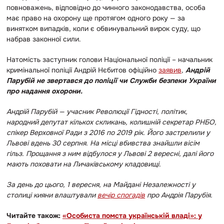
повноважень, відповідно до чинного законодавства, особа
має право на охорону ще протягом одного року — за
винятком випадків, коли є обвинувальний вирок суду, що
набрав законної сили.
Натомість з
аступник голови Національної поліції – начальник
кримінальної поліції Андрій Нєбитов офіційно
заявив
,
Андрій
Парубій не звертався до поліції чи Служби безпеки України
про надання охорони.
Андрій Парубій — учасник Революції Гідності, політик,
народний депутат кількох скликань, колишній секретар РНБО,
спікер Верховної Ради з 2016 по 2019 рік. Його застрелили у
Львові вдень 30 серпня. На місці вбивства знайшли вісім
гільз. Прощання з ним відбулося у Львові 2 вересні, далі його
мають поховати на Личаківському кладовищі.
За день до цього, 1 вересня, на Майдані Незалежності у
столиці кияни влаштували
вечір спогадів
про Андрія Парубія.
Читайте також:
«Особиста помста українській владі»: у