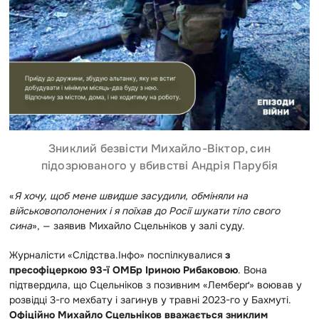
Зниклий безвісти Михайло-Віктор, син
підозрюваного у вбивстві Андрія Парубія
«
Я хочу, щоб мене швидше засудили, обміняли на
військовополонених і я поїхав до Росії шукати тіло свого
сина
», — заявив Михайло Сцельніков у залі суду.
Журналісти «Слідства.Інфо» поспілкувалися
з
пресофіцеркою 93-ї ОМБр Іриною Рибаковою
. Вона
підтвердила, що Сцельніков з позивним «Лемберґ» воював у
розвідці 3-го мехбату і загинув у травні 2023-го у Бахмуті.
Офіційно Михайло Сцельніков вважається зниклим