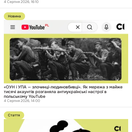
4 Серпня 2026, 16:10
Перейти
до
Новина
публікації
«ОУН
і
УПА
—
злочинці-
людиновбивці».
Як
мережа
з
майже
тисячі
акаунтів
розганяла
антиукраїнські
«ОУН і УПА — злочинці-людиновбивці». Як мережа з майже
настрої
тисячі акаунтів розганяла антиукраїнські настрої в
в
польському YouTube
польському
4 Серпня 2026, 14:00
YouTube
Перейти
до
Стаття
публікації
«Ми
думали: