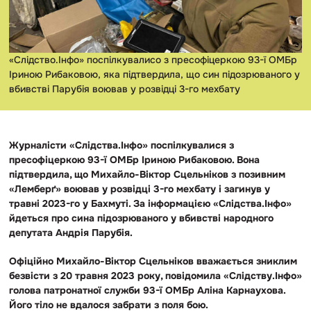
«Слідство.Інфо» поспілкувалисо з пресофіцеркою 93-ї ОМБр
Іриною Рибаковою, яка підтвердила, що син підозрюваного у
вбивстві Парубія воював у розвідці 3-го мехбату
Журналісти «Слідства.Інфо» поспілкувалися з
пресофіцеркою 93-ї ОМБр Іриною Рибаковою. Вона
підтвердила, що Михайло-Віктор Сцельніков з позивним
«Лемберґ» воював у розвідці 3-го мехбату і загинув у
травні 2023-го у Бахмуті. За інформацією «Слідства.Інфо»
йдеться про сина підозрюваного у вбивстві народного
депутата Андрія Парубія.
Офіційно Михайло-Віктор Сцельніков вважається зниклим
безвісти з 20 травня 2023 року, повідомила «Слідству.Інфо»
голова патронатної служби 93-ї ОМБр Аліна Карнаухова.
Його тіло не вдалося забрати з поля бою.