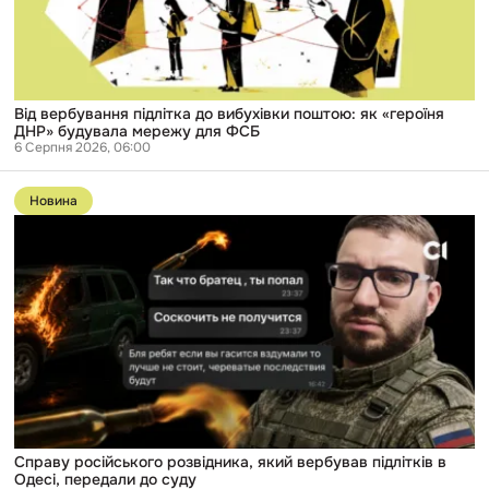
«героїня
ДНР»
будувала
мережу
для
ФСБ
Від вербування підлітка до вибухівки поштою: як «героїня
ДНР» будувала мережу для ФСБ
6 Серпня 2026, 06:00
Перейти
до
Новина
публікації
Справу
російського
розвідника,
який
вербував
підлітків
в
Одесі,
передали
до
суду
Справу російського розвідника, який вербував підлітків в
Одесі, передали до суду