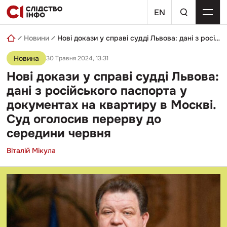
Skip
пошуковий
to
EN
запит
content
Новини
Нові докази у справі судді Львова: дані з російського паспорта у документах на квартиру в Москві. Суд оголосив перерву до середини червня
Новина
30 Травня 2024, 13:31
Нові докази у справі судді Львова:
дані з російського паспорта у
документах на квартиру в Москві.
Суд оголосив перерву до
середини червня
Віталій Мікула