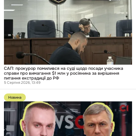
прокурор
помилився
на
суді
щодо
посади
учасника
справи
про
вимагання
$1
млн
у
росіянина
САП: прокурор помилився на суді щодо посади учасника
за
справи про вимагання $1 млн у росіянина за вирішення
вирішення
питання екстрадиції до РФ
питання
5 Серпня 2026, 13:49
екстрадиції
до
Перейти
РФ
до
Новина
публікації
Двоюрідний
брат
директора
ДБР
17
років
був