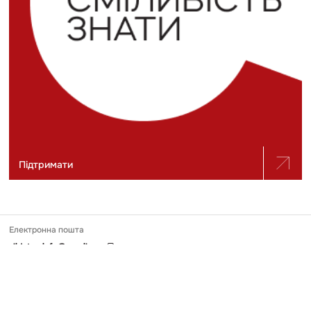
Підтримати
Електронна пошта
slidstvo.info@gmail.com
Номер телефону
+ 38 (050) 975-56-21
Поштова адреса