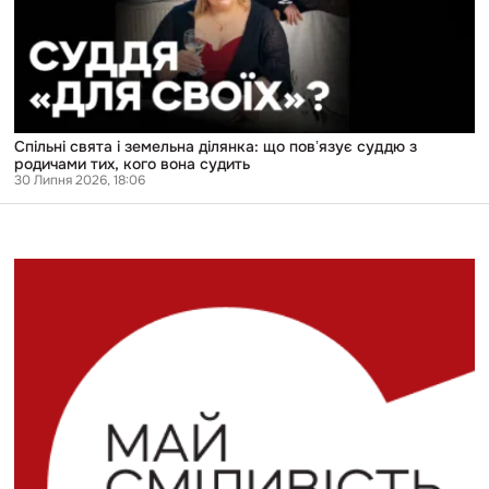
суддю
з
родичами
тих,
кого
вона
судить
Спільні свята і земельна ділянка: що повʼязує суддю з
родичами тих, кого вона судить
30 Липня 2026, 18:06