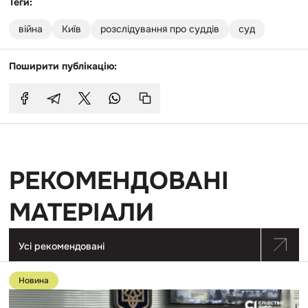
Теги:
війна
Київ
розслідування про суддів
суд
Поширити публікацію:
РЕКОМЕНДОВАНІ
МАТЕРІАЛИ
Усі рекомендовані
Перейти
до
Новина
публікації
САП: