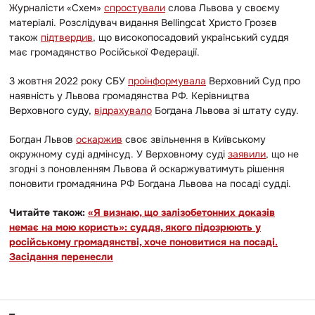
Журналісти «Схем»
спростували
слова Львова у своєму
матеріалі. Розслідувач видання Bellingcat Христо Грозєв
також
підтвердив
, що високопосадовий український суддя
має громадянство Російської Федерації.
3 жовтня 2022 року СБУ
проінформувала
Верховний Суд про
наявність у Львова громадянства РФ. Керівництва
Верховного суду,
відрахувало
Богдана Львова зі штату суду.
Богдан Львов
оскаржив
своє звільнення в Київському
окружному суді адмінсуд. У Верховному суді
заявили
, що не
згодні з поновленням Львова й оскаржуватимуть рішення
поновити громадянина РФ Богдана Львова на посаді судді.
Читайте також:
«Я визнаю, що залізобетонних доказів
немає на мою користь»: суддя, якого підозрюють у
російському громадянстві, хоче поновитися на посаді.
Засідання перенесли