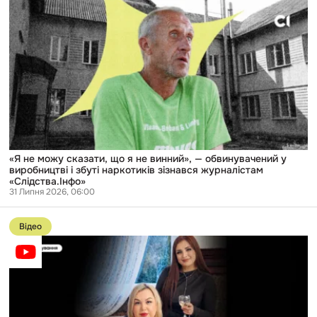
«Я
з
не
СБУ
можу
(ОНОВЛЕНО)
сказати,
що
я
не
винний»,
—
обвинувачений
у
виробництві
і
збуті
«Я не можу сказати, що я не винний», — обвинувачений у
наркотиків
виробництві і збуті наркотиків зізнався журналістам
зізнався
«Слідства.Інфо»
журналістам
31 Липня 2026, 06:00
«Слідства.Інфо»
Перейти
до
Відео
публікації
Спільні
свята
і
земельна
ділянка:
що
повʼязує