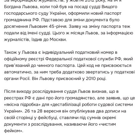
Богдана Львова, коли той був на посаді судді Вищого
господарського суду України, оформили новий паспорт
громадянина РФ. Підставою для зміни документа було
досягнення Львовим 45-річчя. Заяву на зміну паспорта теж
подали від імені судді. Цього ж місяця Львов, за інформацією
журналістів, їздив до Москви.
Також у Львова є індивідуальний податковий номер в
офіційному реєстрі Федеральної податкової служби РФ, який
прив’язаний до чинного паспорта. Цей код не присвоюється
автоматично, за ним треба додатково звертатись у податкові
органи Росії. Він Львову присвоєний у 2010 році.
Після виходу розслідування суддя Львов визнав, що в
реєстрах РФ є дані про його громадянство, але заявив, що це
«якісна підробка» для «дестабілізації роботи судової системи
України». 26 та 28 вересня він опублікував два дописи на
своїй сторінці у фейсбуці, ставлячи під сумнів окремі
документи з розслідування, називаючи його «чистим
фейком».