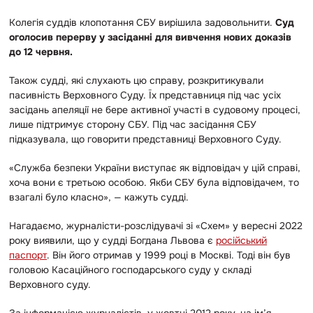
Колегія суддів клопотання СБУ вирішила задовольнити.
Суд
оголосив перерву у засіданні для вивчення нових доказів
до 12 червня.
Також судді, які слухають цю справу, розкритикували
пасивність Верховного Суду. Їх представниця під час усіх
засідань апеляції не бере активної участі в судовому процесі,
лише підтримує сторону СБУ. Під час засідання СБУ
підказувала, що говорити представниці Верховного Суду.
«Служба безпеки України виступає як відповідач у цій справі,
хоча вони є третьою особою. Якби СБУ була відповідачем, то
взагалі було класно»,
—
кажуть судді.
Нагадаємо, журналісти-розслідувачі зі «Схем» у вересні 2022
року виявили, що у судді Богдана Львова є
російський
паспорт
. Він його отримав у 1999 році в Москві. Тоді він був
головою Касаційного господарського суду у складі
Верховного суду.
За інформацією журналістів, у жовтні 2012 року, на ім’я