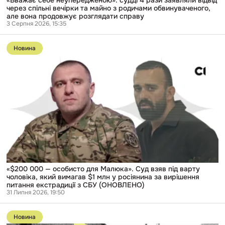
«Вважає себе неупередженою»: судді 4 рази заявляли відвід
родичами
через спільні вечірки та майно з родичами обвинуваченого,
обвинуваченого,
але вона продовжує розглядати справу
але
3 Серпня 2026, 15:35
вона
Перейти
продовжує
до
розглядати
Новина
публікації
справу
«$200
000
—
особисто
для
Малюка».
Суд
взяв
під
варту
чоловіка,
який
вимагав
$1
«$200 000 — особисто для Малюка». Суд взяв під варту
млн
чоловіка, який вимагав $1 млн у росіянина за вирішення
у
питання екстрадиції з СБУ (ОНОВЛЕНО)
росіянина
31 Липня 2026, 19:50
за
Перейти
вирішення
до
питання
Новина
публікації
екстрадиції