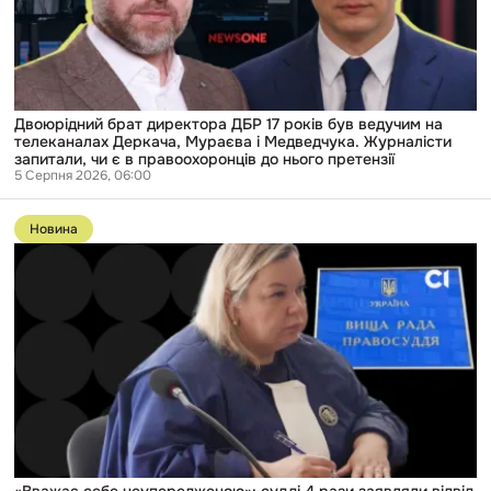
ведучим
на
телеканалах
Деркача,
Мураєва
і
Медведчука.
Двоюрідний брат директора ДБР 17 років був ведучим на
Журналісти
телеканалах Деркача, Мураєва і Медведчука. Журналісти
запитали,
запитали, чи є в правоохоронців до нього претензії
чи
5 Серпня 2026, 06:00
є
Перейти
в
до
правоохоронців
Новина
публікації
до
«Вважає
нього
себе
претензії
неупередженою»:
судді
4
рази
заявляли
відвід
через
спільні
вечірки
та
майно
з