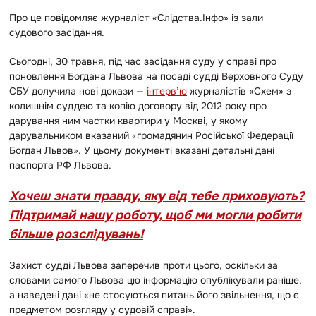
Про це повідомляє журналіст «Слідства.Інфо» із зали
судового засідання.
Сьогодні, 30 травня, під час засідання суду у справі про
поновлення Богдана Львова на посаді
судді Верховного Суду
СБУ долучила нові докази —
інтерв’ю
журналістів «Схем» з
колишнім суддею та копію договору від 2012 року про
дарування ним частки квартири у Москві, у якому
дарувальником вказаний «громадянин Російської Федерації
Богдан Львов». У цьому документі вказані детальні дані
паспорта РФ Львова.
Хочеш знати правду, яку від тебе приховують?
Підтримай нашу роботу, щоб ми могли робити
більше розслідувань!
Захист судді Львова заперечив проти цього, оскільки за
словами самого Львова цю інформацію опублікували раніше,
а наведені дані «не стосуються питань його звільнення, що є
предметом розгляду у судовій справі».