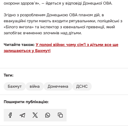
охорони здоров’я», — йдеться у відповіді Донецької ОВА.
Згідно з розробленим Донецькою ОВА планом дій, в
евакуаційні групи мають входити рятувальники, поліцейські з
«Білого янгола» та інспектор з ювенальної превенції, який
запобігає вчиненню злочинів над дітьми.
Читайте також:
У полоні війни: чому сім’ї з дітьми все ще
залишаються у Бахмуті
Теги:
Бахмут
війна
Донеччина
ДСНС
Поширити публікацію: