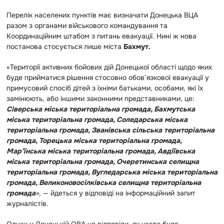
Перелік населених пунктів має визначати Донецька ВЦА
разом з органами військового командування та
Координаційним штабом з питань евакуації. Нині ж нова
постанова стосується лише міста
Бахмут.
«Території активних бойових дій Донецької області щодо яких
буде прийматися рішення стосовно обов’язкової евакуації у
примусовий спосіб дітей з їхніми батьками, особами, які їх
замінюють, або іншими законними представниками, це:
Сіверська міська територіальна громада, Бахмутська
міська територіальна громада, Соледарська міська
територіальна громада, Званівська сільська територіальна
громада, Торецька міська територіальна громада,
Мар’їнська міська територіальна громада, Авдіївська
міська територіальна громада, Очеретинська селищна
територіальна громада, Вугледарська міська територіальна
громада, Великоновосілківська селищна територіальна
громада
»
, — йдеться у відповіді на інформаційний запит
журналістів.
Однак у Донецькій ОВА не відповіли, як часто буде