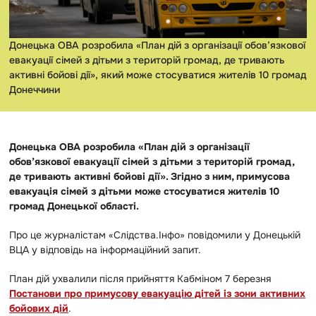
Донецька ОВА розробила «План дій з організації обов’язкової
евакуації сімей з дітьми з територій громад, де тривають
активні бойові дії», який може стосуватися жителів 10 громад
Донеччини
Донецька ОВА розробила «План дій з організації
обов’язкової евакуації сімей з дітьми з територій громад,
де тривають активні бойові дії». Згідно з ним, примусова
евакуація сімей з дітьми може стосуватися жителів 10
громад Донецької області.
Про це журналістам «Слідства.Інфо» повідомили у Донецькій
ВЦА у відповідь на інформаційний запит.
План дій ухвалили після прийняття Кабміном 7 березня
Постанови про примусову евакуацію дітей із зони активних
бойових дій
.