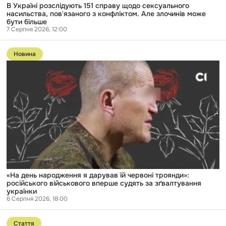
може
В Україні розслідують 151 справу щодо сексуального
бути
насильства, повʼязаного з конфліктом. Але злочинів може
більше
бути більше
7 Серпня 2026, 12:00
Перейти
до
Новина
публікації
«На
день
народження
я
дарував
їй
червоні
троянди»:
російського
військового
вперше
судять
за
зґвалтування
«На день народження я дарував їй червоні троянди»:
українки
російського військового вперше судять за зґвалтування
українки
6 Серпня 2026, 18:00
Перейти
до
Стаття