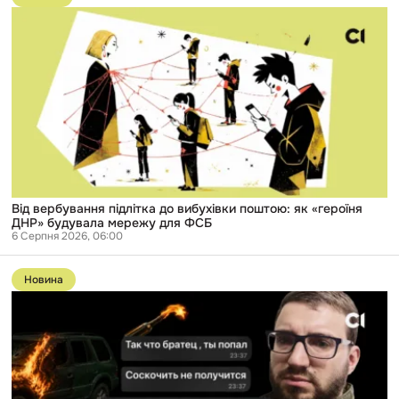
публікації
Від
вербування
підлітка
до
вибухівки
поштою:
як
«героїня
ДНР»
будувала
мережу
для
ФСБ
Від вербування підлітка до вибухівки поштою: як «героїня
ДНР» будувала мережу для ФСБ
6 Серпня 2026, 06:00
Перейти
до
Новина
публікації
Справу
російського
розвідника,
який
вербував
підлітків
в