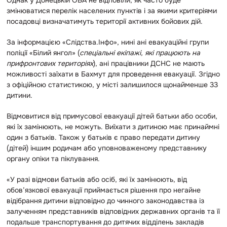
змінюватися перелік населених пунктів і за якими критеріями
посадовці визначатимуть території активних бойових дій.
За інформацією «Слідства.Інфо», нині ані евакуаційні групи
поліції «Білий янгол» (
спеціальні екіпажі, які працюють на
прифронтових територіях
), ані працівники ДСНС не мають
можливості заїхати в Бахмут для проведення евакуації. Згідно
з офіційною статистикою, у місті залишилося щонайменше 33
дитини.
Відмовитися від примусової евакуації дітей батьки або особи,
які їх замінюють, не можуть. Виїхати з дитиною має принаймні
один з батьків. Також у батьків є право передати дитину
(дітей) іншим родичам або уповноваженому представнику
органу опіки та піклування.
«У разі відмови батьків або осіб, які їх замінюють, від
обов’язкової евакуації приймається рішення про негайне
відібрання дитини відповідно до чинного законодавства із
залученням представників відповідних державних органів та її
подальше транспортування до дитячих відділень закладів