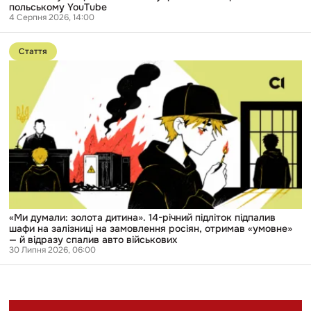
в
польському YouTube
польському
4 Серпня 2026, 14:00
YouTube
Перейти
до
Стаття
публікації
«Ми
думали:
золота
дитина».
14-
річний
підліток
підпалив
шафи
на
залізниці
на
замовлення
росіян,
«Ми думали: золота дитина». 14-річний підліток підпалив
отримав
шафи на залізниці на замовлення росіян, отримав «умовне»
«умовне»
— й відразу спалив авто військових
—
30 Липня 2026, 06:00
й
відразу
спалив
авто
військових