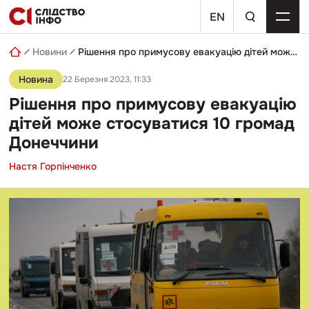
Skip
пошуковий
to
EN
запит
content
Новини
Рішення про примусову евакуацію дітей може стосуватися 10 громад Донеччини
Новина
22 Березня 2023, 11:33
Рішення про примусову евакуацію
дітей може стосуватися 10 громад
Донеччини
Настя Горпінченко