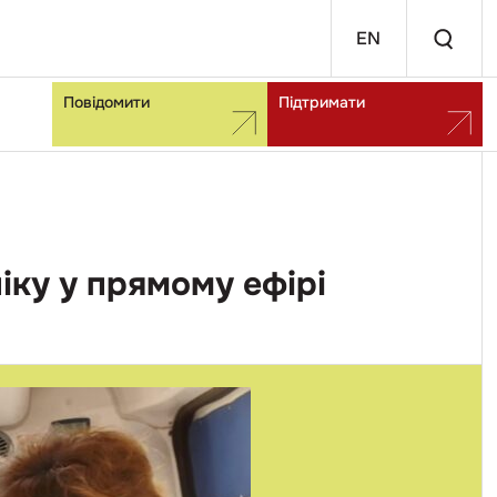
EN
Повідомити
Підтримати
іку у прямому ефірі