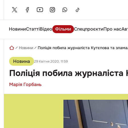
Skip
to
content
Новини
Статті
Відео
Фільми
Спецпроєкти
Про нас
Ав
Введіть
пошуковий
запит
Новини
Поліція побила журналіста Кутєпова та зламал
Новина
29 Квітня 2020, 11:59
Поліція побила журналіста 
Марія Горбань