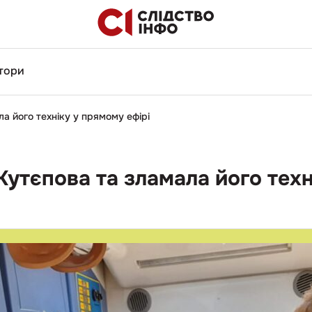
тори
а його техніку у прямому ефірі
Кутєпова та зламала його техн