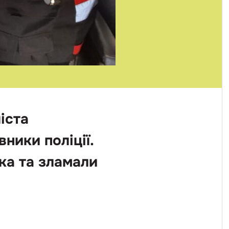
іста
ники поліції.
ка та зламали