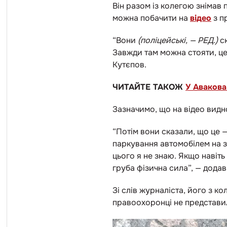
Він разом із колегою знімав п
можна побачити на
відео
з п
“Вони
(поліцейські,
—
РЕД.)
ск
Завжди там можна стояти, це 
Кутєпов.
ЧИТАЙТЕ ТАКОЖ
У Авакова
Зазначимо, що на відео
видно
“Потім вони сказали, що це
паркування автомобілем на з
цього я не знаю. Якщо навіть
груба фізична сила”,
—
додав
Зі слів журналіста, його з к
правоохоронці не представи