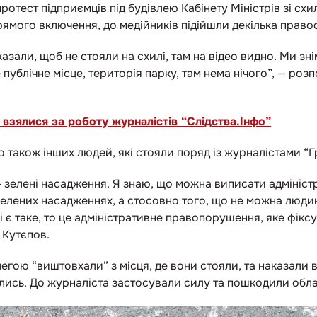
ротест підприємців під будівлею Кабінету Міністрів зі схи
рямого включення, до медійників підійшли декілька право
азали, щоб не стояли на схилі, там на відео видно. Ми зні
публічне місце, територія парку, там нема нічого”,
—
розпо
 взялися за роботу журналістів “Слідства.Інфо”
 також інших людей, які стояли поряд із журналістами “
—
зелені насадження. Я знаю, що можна виписати адмініс
елених насадженнях, а стосовно того, що не можна людині
 і є таке, то це адміністративне правопорушення, яке фікс
 Кутєпов.
олегою “виштовхали” з місця, де вони стояли, та наказали 
лись. До журналіста застосували силу та пошкодили обл