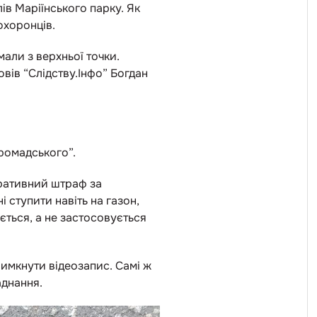
лів Маріїнського парку. Як
охоронців.
мали з верхньої точки.
вів “Слідству.Інфо” Богдан
Громадського”.
тративний штраф за
 ступити навіть на газон,
ується, а не застосовується
вимкнути відеозапис. Самі ж
аднання.