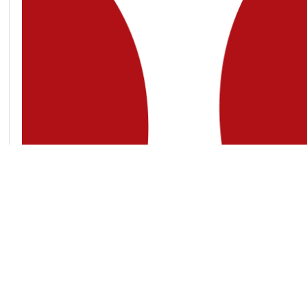
Підтримати
Передрук та використання матеріалів, опублікованих на Slidstvo.Info,
тільки за умови прямого гіперпосилання у першому чи другому абзаці.
увазі, що контент, який публікує «Слідство.Інфо», переважно не призн