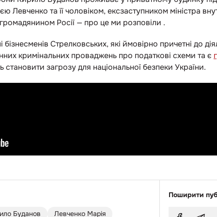
ю Левченко та її чоловіком, ексзаступником міністра вн
 громадянином Росії — про це ми розповіли .
 бізнесменів Стрелковських, які ймовірно причетні до дія
енних кримінальних проваджень про податкові схеми та є
ть становити загрозу для національної безпеки України.
Поширити пуб
ило Буданов
Левченко Марія