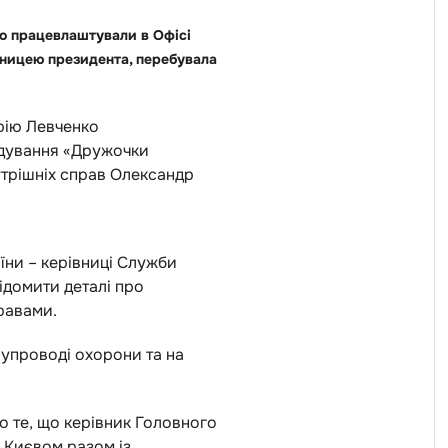
о працевлаштували в Офісі
ічницею президента, перебувала
арію Левченко
лідування «Дружочки
нутрішніх справ Олександр
їни – керівниці Служби
ідомити деталі про
правами.
супроводі охорони та на
о те,
що керівник Головного
 Києвом разом із