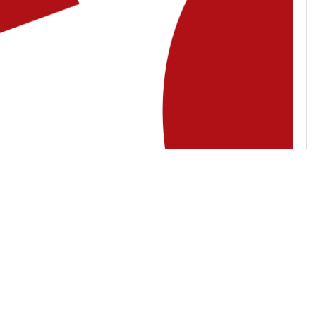
 адреса
Угору
 04071, місто Київ, вул.
ька, будинок 30/39, квартира