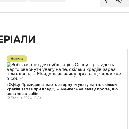
ЕРІАЛИ
Перейти
до
Новина
публікації
«Офісу
Президента
варто
звернути
увагу
«Офісу Президента варто звернути увагу на те, скільки
на
крадіїв зараз при владі», — Мендель на заяву про те, що
те,
вона «не в собі»
скільки
12 Травня 2026, 12:34
крадіїв
зараз
і
при
владі»,
—
Мендель