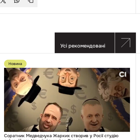
Усі рекомендовані
Перейти
до
Новина
публікації
Соратник
Медведчука
Жарких
створив
у
Росії
студію
анімаційних
фільмів
висміює
Суркіса
Соратник Медведчука Жарких створив у Росії студію