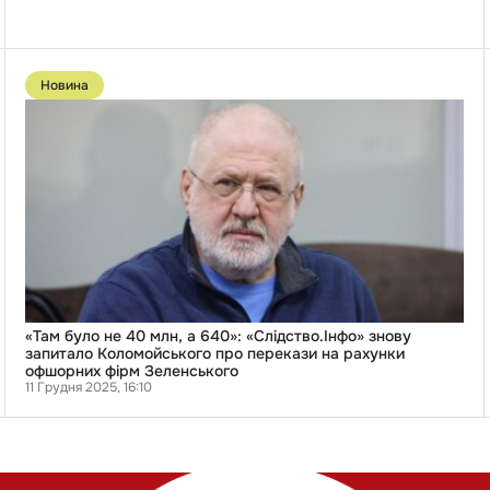
на
заяву
про
те,
Перейти
що
до
Новина
вона
публікації
«не
«Там
в
було
собі»
не
40
млн,
а
640»:
«Слідство.Інфо»
знову
запитало
Коломойського
про
перекази
на
«Там було не 40 млн, а 640»: «Слідство.Інфо» знову
рахунки
запитало Коломойського про перекази на рахунки
офшорних
офшорних фірм Зеленського
фірм
11 Грудня 2025, 16:10
Зеленського