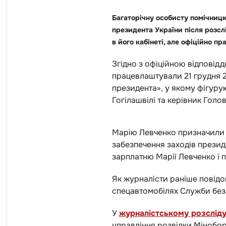
Багаторічну особисту помічниц
президента України після розсл
в його кабінеті, але офіційно 
Згідно з офіційною відповід
працевлаштували 21 грудня 2
президента», у якому фігурую
Гогілашвілі та керівник Гол
Марію Левченко призначили н
забезпечення заходів презид
зарплатню Марії Левченко і
Як журналісти раніше повідо
спецавтомобілях Служби без
У
журналістському розслід
управління розвідки Мінобо