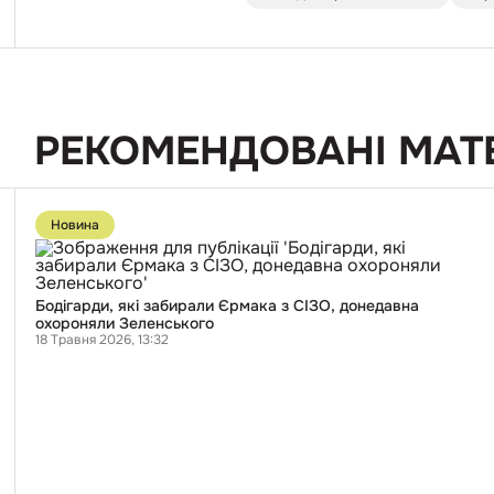
РЕКОМЕНДОВАНІ МАТ
Перейти
до
Новина
публікації
Бодігарди,
які
забирали
Єрмака
Бодігарди, які забирали Єрмака з СІЗО, донедавна
з
охороняли Зеленського
СІЗО,
18 Травня 2026, 13:32
донедавна
охороняли
Зеленського