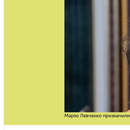
Марію Левченко призначили н