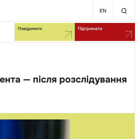
EN
Повідомити
Підтримати
ента — після розслідування