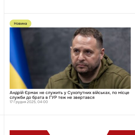
Перейти
до
Новина
публікації
Андрій
Єрмак
не
служить
у
Сухопутних
військах,
по
місце
служби
до
брата
в
ГУР
Андрій Єрмак не служить у Сухопутних військах, по місце
теж
служби до брата в ГУР теж не звертався
не
17 Грудня 2025, 04:00
звертався