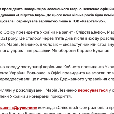
ю президента Володимира Зеленського Марію Левченко офіційн
ідування «Слідства.Інфо». До цього вона кілька років була пом
працювала і отримувала зарплатню лише в ТОВ «Квартал-95».
дю Офісу президента України на запит «Слідства.Інфо», М
021 року. Це сталося через пʼять днів після виходу розс
ть Марія Левченко, її чоловік — ексзаступник міністра в
овного управління розвідки Міноборони Кирило Буданов.
а посаду заступниці керівника Кабінету президента Укра
ента України. Водночас, в Офісі президента не змогли пов
 переадресували це питання до Державного управління с
мляли у розслідуванні, Марія Левченко
пересувається
у 
пеки України з номерами прикриття.
уванні «Дружочки»
команда «Слідство.Інфо» розповіла пр
рони Кирило Буданов проживає у приватному будинку під