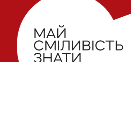
Електронна пошта
Поштова
 можливий
 Майте на
Україна,
slidstvo.info@gmail.com
ачений для
Щекавиц
Номер телефону