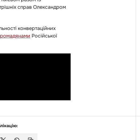
утрішніх справ Олександром
льності конвертаційних
громадянами
Російської
лікацію: