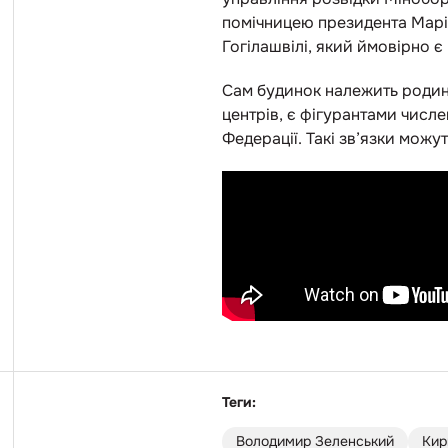
помічницею президента Маріє
Гогілашвілі, який ймовірно є
Сам будинок належить родині
центрів, є фігурантами числ
Федерації. Такі зв’язки можу
Теги:
Володимир Зеленський
Кир