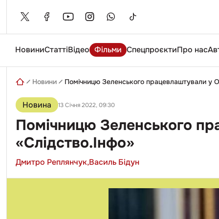
Skip
to
content
Новини
Статті
Відео
Фільми
Спецпроєкти
Про нас
Ав
Введіть
пошуковий
запит
Новини
Помічницю Зеленського працевлаштували у Оф
Новина
13 Січня 2022, 09:30
Помічницю Зеленського пра
«Слідство.Інфо»
Дмитро Реплянчук,
Василь Бідун