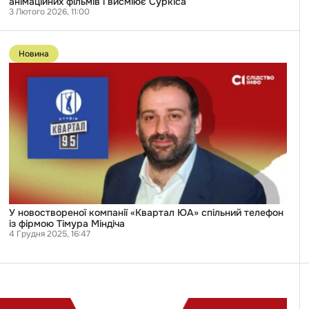
анімаційних фільмів і висміює Суркіса
3 Лютого 2026, 11:00
Перейти
до
Новина
публікації
У
новоствореної
компанії
«Квартал
ЮА»
спільний
телефон
із
фірмою
Тімура
Міндіча
У новоствореної компанії «Квартал ЮА» спільний телефон
із фірмою Тімура Міндіча
4 Грудня 2025, 16:47