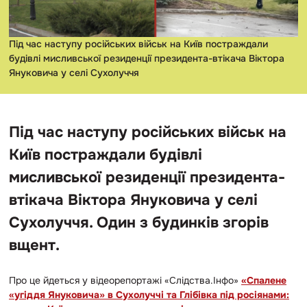
Під час наступу російських військ на Київ постраждали
будівлі мисливської резиденції президента-втікача Віктора
Януковича у селі Сухолуччя
Під час наступу російських військ на
Київ постраждали будівлі
мисливської резиденції президента-
втікача Віктора Януковича у селі
Сухолуччя. Один з будинків згорів
вщент.
Про це йдеться у відеорепортажі «Слідства.Інфо»
«Спалене
«угіддя Януковича» в Сухолуччі та Глібівка під росіянами: