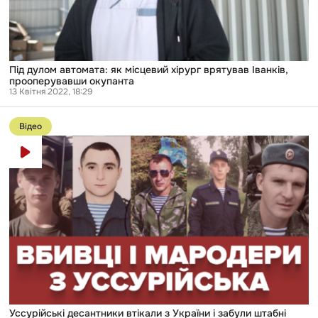
Під дулом автомата: як місцевий хірург врятував Іванків,
прооперувавши окупанта
13 Квітня 2022, 18:29
Перейти
до
Відео
публікації
Уссурійські
десантники
втікали
з
України
і
забули
штабні
документи
Уссурійські десантники втікали з України і забули штабні