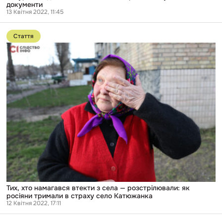
документи
13 Квітня 2022, 11:45
Перейти
до
Стаття
публікації
Тих,
хто
намагався
втекти
з
села
—
розстрілювали:
як
росіяни
тримали
в
страху
село
Катюжанка
Тих, хто намагався втекти з села — розстрілювали: як
росіяни тримали в страху село Катюжанка
12 Квітня 2022, 17:11