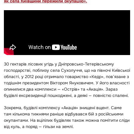
як села Київщини пережили окупацію».
30 гектарів лісових угідь у Дніпровсько-Тетерівському
господарстві, поблизу села Сухолуччя, що на півночі Київської
області, у 2012 році отримало товариство «Кедр», пов’язане з
тодішнім президентом Віктором Януковичем. У його власності
опинилися два комплекси — «Острів» та «Акація». Зараз
будівлі ексрезиденції пошкоджені, а деякі — повністю спалені.
Зокрема, будівлі комплексу «Акація» знищені вщент. Саме
там кількома тижнями раніше відбувався бій з російськими
окупантами. На вцілілих будівлях також можна помітити сліди
від куль, а поряд — гільзи на землі.