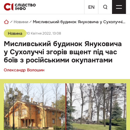
Skip
пошуковий
to
EN
запит
content
Новини
Мисливський будинок Януковича у Сухолуччі згорів вщент під час боїв з російськими окупантами
Новина
10 Квітня 2022, 13:08
Мисливський будинок Януковича
у Сухолуччі згорів вщент під час
боїв з російськими окупантами
Олександр Волошин