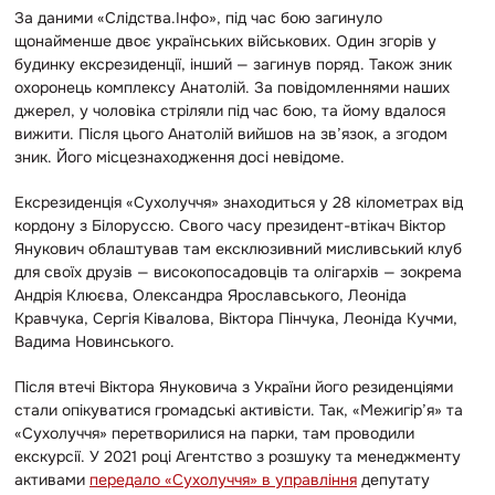
За даними «Слідства.Інфо», під час бою загинуло
щонайменше двоє українських військових. Один згорів у
будинку ексрезиденції, інший — загинув поряд. Також зник
охоронець комплексу Анатолій. За повідомленнями наших
джерел, у чоловіка стріляли під час бою, та йому вдалося
вижити. Після цього Анатолій вийшов на зв’язок, а згодом
зник. Його місцезнаходження досі невідоме.
Ексрезиденція «Сухолуччя» знаходиться у 28 кілометрах від
кордону з Білоруссю. Свого часу президент-втікач Віктор
Янукович облаштував там ексклюзивний мисливський клуб
для своїх друзів — високопосадовців та олігархів — зокрема
Андрія Клюєва, Олександра Ярославського, Леоніда
Кравчука, Сергія Ківалова, Віктора Пінчука, Леоніда Кучми,
Вадима Новинського.
Після втечі Віктора Януковича з України його резиденціями
стали опікуватися громадські активісти. Так, «Межигір’я» та
«Сухолуччя» перетворилися на парки, там проводили
екскурсії. У 2021 році Агентство з розшуку та менеджменту
активами
передало «Сухолуччя» в управління
депутату