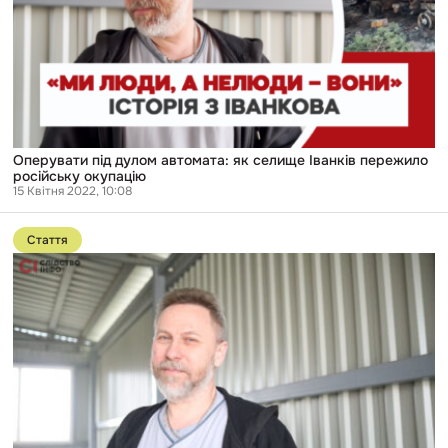
селище
Іванків
пережило
російську
окупацію
Оперувати під дулом автомата: як селище Іванків пережило
російську окупацію
15 Квітня 2022, 10:08
Перейти
до
Стаття
публікації
Під
дулом
автомата:
як
місцевий
хірург
врятував
Іванків,
прооперувавши
окупанта