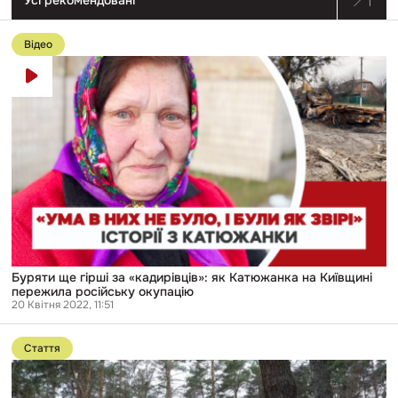
Перейти
до
Відео
публікації
Буряти
ще
гірші
за
«кадирівців»:
як
Катюжанка
на
Київщині
пережила
російську
окупацію
Буряти ще гірші за «кадирівців»: як Катюжанка на Київщині
пережила російську окупацію
20 Квітня 2022, 11:51
Перейти
до
Стаття
публікації
«Я
прекрасно