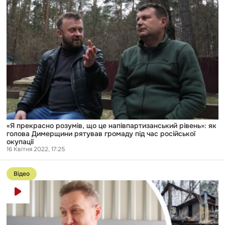
розумів,
що
це
напівпартизанський
рівень»:
як
голова
Димерщини
рятував
громаду
під
час
російської
окупації
«Я прекрасно розумів, що це напівпартизанський рівень»: як
голова Димерщини рятував громаду під час російської
окупації
16 Квітня 2022, 17:25
Перейти
до
Відео
публікації
Оперувати
під
дулом
автомата:
як