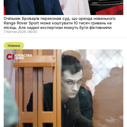
може
коштувати
10
тисяч
Очільник Броварів переконав суд, що оренда новенького
гривень
Range Rover Sport може коштувати 10 тисяч гривень на
на
місяць. Але надані експертизи можуть бути фіктивними
місяць.
7 Квітня 2025, 06:00
Але
Перейти
надані
до
експертизи
Новина
публікації
можуть
Вбивство
бути
охоронця
фіктивними
супермаркету
в
Бучі:
справу
російського
військового
Карташева
до
ухвалення
вироку
будуть
розглядати
в
закритому
режимі