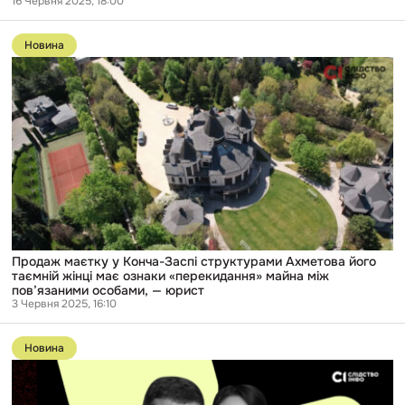
16 Червня 2025, 18:00
Перейти
до
Новина
публікації
Продаж
маєтку
у
Конча-
Заспі
структурами
Ахметова
його
таємній
жінці
має
ознаки
«перекидання»
майна
Продаж маєтку у Конча-Заспі структурами Ахметова його
між
таємній жінці має ознаки «перекидання» майна між
пов’язаними
пов’язаними особами, — юрист
особами,
3 Червня 2025, 16:10
—
Перейти
юрист
до
Новина
публікації
Броварський
суд
визнав,