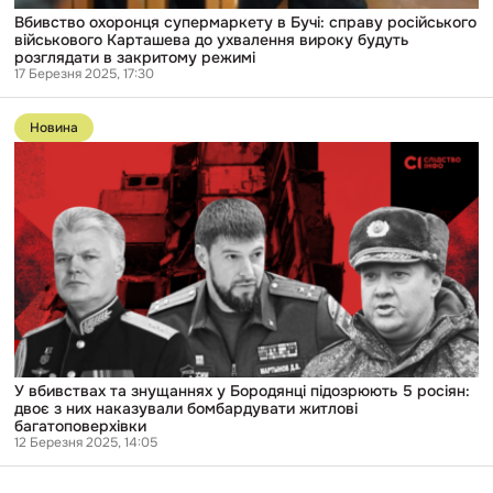
Вбивство охоронця супермаркету в Бучі: справу російського
військового Карташева до ухвалення вироку будуть
розглядати в закритому режимі
17 Березня 2025, 17:30
Перейти
до
Новина
публікації
У
вбивствах
та
знущаннях
у
Бородянці
підозрюють
5
росіян:
двоє
з
них
наказували
бомбардувати
У вбивствах та знущаннях у Бородянці підозрюють 5 росіян:
житлові
двоє з них наказували бомбардувати житлові
багатоповерхівки
багатоповерхівки
12 Березня 2025, 14:05