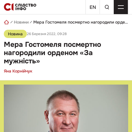
Skip
пошуковий
to
EN
запит
content
Новини
Мера Гостомеля посмертно нагородили орденом «За мужність»
Новина
26 Березня 2022, 09:28
Мера Гостомеля посмертно
нагородили орденом «За
мужність»
Яна Корнійчук