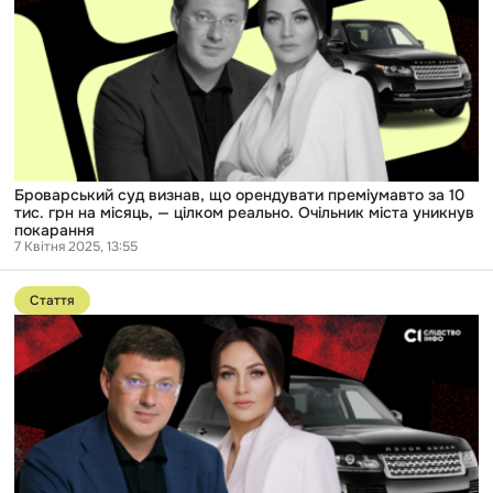
що
орендувати
преміумавто
за
10
тис.
грн
на
місяць,
—
цілком
Броварський суд визнав, що орендувати преміумавто за 10
реально.
тис. грн на місяць, — цілком реально. Очільник міста уникнув
Очільник
покарання
міста
7 Квітня 2025, 13:55
уникнув
Перейти
покарання
до
Стаття
публікації
Очільник
Броварів
переконав
суд,
що
оренда
новенького
Range
Rover
Sport