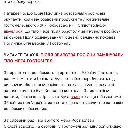
атак з боку ворога.
Нагадаємо, що Юрія Прилипка розстріляли російські
окупанти, коли він розвозив продукти та ліки жителям
гостомельського ЖК «Покровський». «Слідство.Інфо»
дізналося
, що тіло мера після розстрілу замінували російські
військові. Після розмінування місцевий священик поховав
Прилипка біля церкви у Гостомелі.
ЧИТАЙТЕ ТАКОЖ:
ПІСЛЯ ВБИВСТВА РОСІЯНИ ЗАМІНУВАЛИ
ТІЛО МЕРА ГОСТОМЕЛЯ
З перших днів російського вторгнення в Україну Гостомель
разом із містами Ірпінь та Буча постійно перебувають під
сильними обстрілами росіян, які на кілька тижнів взяли ці
населені пункти біля Києва під контроль. За останніми
даними, Гостомель, Ірпінь та Буча
взяті
в кільце військовими
Збройних сил України, зараз там тривають зачистки залишків
російських військових.
За словами радника вбитого мера Ростислава
Скуратівського, на сьогодні у Гостомелі залишилося близько