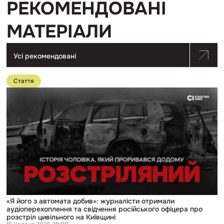
РЕКОМЕНДОВАНІ
МАТЕРІАЛИ
Усі рекомендовані
Перейти
до
Стаття
публікації
«Я
його
з
автомата
добив»:
журналісти
отримали
аудіоперехоплення
та
свідчення
російського
офіцера
про
розстріл
«Я його з автомата добив»: журналісти отримали
цивільного
аудіоперехоплення та свідчення російського офіцера про
на
розстріл цивільного на Київщині
Київщині