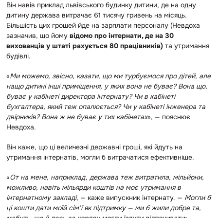
Він навів приклад львівського будинку дитини, де на одну
дитину держава витрачає 61 тисячу гривень на місяць.
Більшість цих грошей йде на зарплати персоналу (Невдоха
зазначив, що йому
відомо про інтернати, де на 30
вихованців у штаті рахується 80 працівників)
та утримання
будівлі.
«
Ми можемо, звісно, казати, що ми турбуємося про дітей, але
нащо дитині інші приміщення, у яких вона не буває? Вона що,
буває у кабінеті директора інтернату? Чи в кабінеті
бухгалтера, який теж опалюється? Чи у кабінеті інженера та
двірників? Вона ж не буває у тих кабінетах
», — пояснює
Невдоха.
Він каже, що ці величезні державні гроші, які йдуть на
утримання інтернатів, могли б витрачатися ефективніше.
«
От на мене, наприклад, держава теж витратила, мільйони,
можливо, навіть мільярди коштів на моє утримання в
інтернатному закладі
, — каже випускник інтернату. —
Могли б
ці кошти дати моїй сім’ї як підтримку — ми б жили добре та,
мабуть, ще й десь за кордон могли їздити відпочивати
».