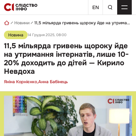
Skip
пошуковий
to
EN
запит
content
Новини
11,5 мільярда гривень щороку йде на утримання інтернатів, лише 10-20% доходить до дітей — Кирило Невдоха
Новина
14 Грудня 2025, 08:00
11,5 мільярда гривень щороку йде
на утримання інтернатів, лише 10-
20% доходить до дітей — Кирило
Невдоха
Яніна Корнієнко,
Анна Бабінець