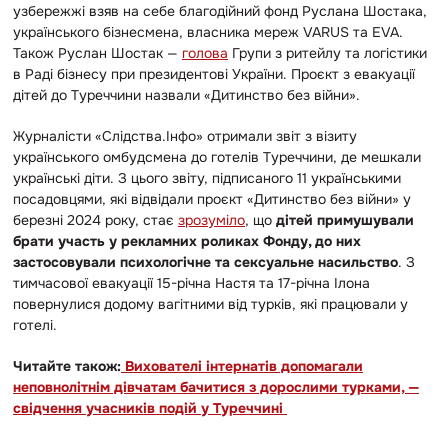
узбережжі взяв на себе благодійний фонд Руслана Шостака,
українського бізнесмена, власника мереж VARUS та EVA.
Також Руслан Шостак —
голова
Групи з ритейлу та логістики
в Раді бізнесу при президентові України. Проєкт з евакуації
дітей до Туреччини назвали «Дитинство без війни».
Журналісти «Слідства.Інфо» отримали звіт з візиту
українського омбудсмена до готелів Туреччини, де мешкали
українські діти. З цього звіту, підписаного 11 українськими
посадовцями, які відвідали проєкт «Дитинство без війни» у
березні 2024 року, стає
зрозуміло
, що
дітей примушували
брати участь у рекламних роликах Фонду, до них
застосовували психологічне та сексуальне насильство
. З
тимчасової евакуації 15-річна Настя та 17-річна Ілона
повернулися додому вагітними від турків, які працювали у
готелі.
Читайте також:
Вихователі інтернатів допомагали
неповнолітнім дівчатам бачитися з дорослими турками, —
свідчення учасників подій у Туреччині