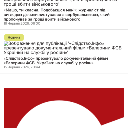
класна.
і
Подобаєшся
отримала
«Машо, ти класна. Подобаєшся мені»: журналіст під
мені»:
довічне
виглядом дівчини листувався з вербувальником, який
журналіст
пропонував за гроші вбити військового
під
16 Червня 2026, 06:00
виглядом
дівчини
Перейти
листувався
до
з
Новина
публікації
вербувальником,
«Слідство.Інфо»
який
презентувало
пропонував
документальний
за
«Слідство.Інфо» презентувало документальний фільм
фільм
гроші
«Балерини ФСБ. Українки на службі у росіян»
«Балерини
вбити
15 Червня 2026, 20:44
ФСБ.
військового
Українки
на
службі
у
росіян»