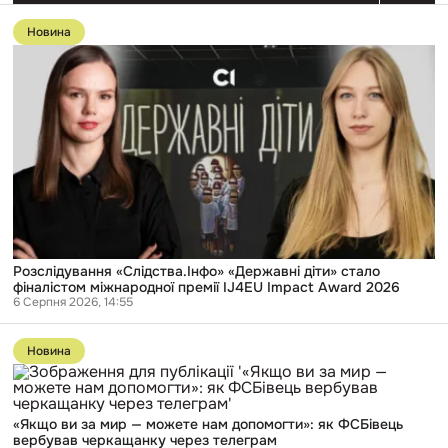
Перейти
до
Новина
публікації
Розслідування
«Слідства.Інфо»
«Державні
діти»
стало
фіналістом
міжнародної
премії
IJ4EU
Impact
Award
2026
Розслідування «Слідства.Інфо» «Державні діти» стало
фіналістом міжнародної премії IJ4EU Impact Award 2026
6 Серпня 2026, 14:55
Перейти
до
Новина
публікації
«Якщо
ви
за
«Якщо ви за мир — можете нам допомогти»: як ФСБівець
мир
вербував черкащанку через телеграм
—