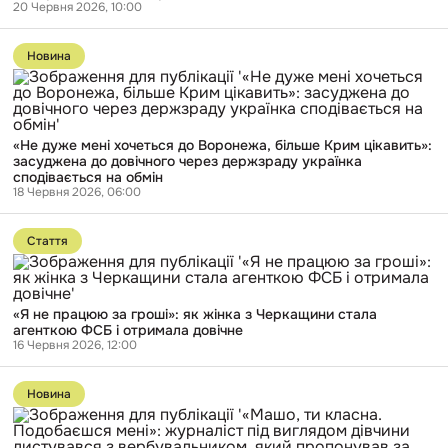
20 Червня 2026, 10:00
можете
нам
Перейти
допомогти»:
до
як
Новина
публікації
ФСБівець
«Не
вербував
дуже
черкащанку
мені
через
хочеться
телеграм
«Не дуже мені хочеться до Воронежа, більше Крим цікавить»:
до
засуджена до довічного через держзраду українка
Воронежа,
сподівається на обмін
більше
18 Червня 2026, 06:00
Крим
цікавить»:
Перейти
засуджена
до
до
Стаття
публікації
довічного
«Я
через
не
держзраду
працюю
українка
«Я не працюю за гроші»: як жінка з Черкащини стала
за
сподівається
агенткою ФСБ і отримала довічне
гроші»:
на
16 Червня 2026, 12:00
як
обмін
жінка
Перейти
з
до
Черкащини
Новина
публікації
стала
«Машо,
агенткою
ти
ФСБ