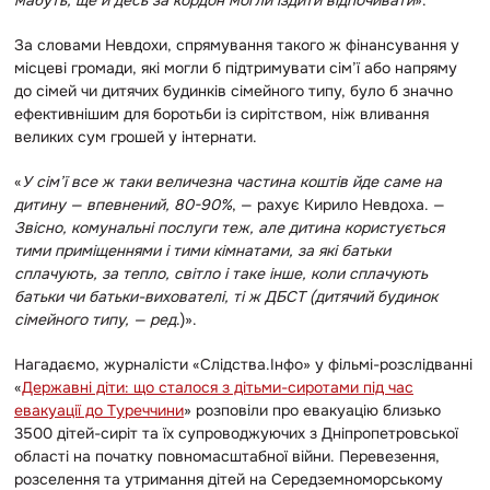
За словами Невдохи, спрямування такого ж фінансування у
місцеві громади, які могли б підтримувати сім’ї або напряму
до сімей чи дитячих будинків сімейного типу, було б значно
ефективнішим для боротьби із сирітством, ніж вливання
великих сум грошей у інтернати.
«
У сім’ї все ж таки величезна частина коштів йде саме на
дитину — впевнений, 80-90%
, — рахує Кирило Невдоха. —
Звісно, комунальні послуги теж, але дитина користується
тими приміщеннями і тими кімнатами, за які батьки
сплачують, за тепло, світло і таке інше, коли сплачують
батьки чи батьки-вихователі, ті ж ДБСТ (дитячий будинок
сімейного типу, — ред
.)».
Нагадаємо, журналісти «Слідства.Інфо» у фільмі-розслідванні
«
Державні діти: що сталося з дітьми-сиротами під час
евакуації до Туреччини
» розповіли про евакуацію близько
3500 дітей-сиріт та їх супроводжуючих з Дніпропетровської
області на початку повномасштабної війни. Перевезення,
розселення та утримання дітей на Середземноморському