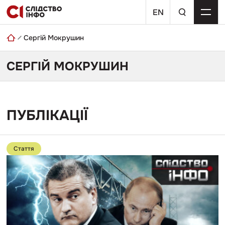
Skip
пошуковий
to
EN
запит
content
Сергій Мокрушин
СЕРГІЙ МОКРУШИН
ПУБЛІКАЦІЇ
Перейти
до
Стаття
публікації
КРИМСЬКА
ПРИМАРА