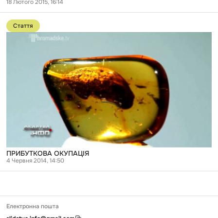
18 Лютого 2015, 16:14
Перейти
до
Стаття
публікації
ПРИБУТКОВА
ОКУПАЦІЯ
ПРИБУТКОВА ОКУПАЦІЯ
4 Червня 2014, 14:50
Електронна пошта