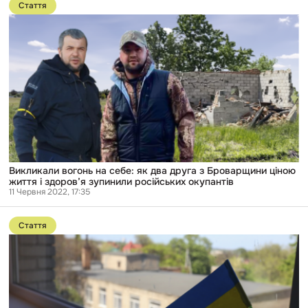
до
Стаття
публікації
Викликали
вогонь
на
себе:
як
два
друга
з
Броварщини
ціною
життя
і
здоров’я зупинили
російських
Викликали вогонь на себе: як два друга з Броварщини ціною
окупантів
життя і здоров’я зупинили російських окупантів
11 Червня 2022, 17:35
Перейти
до
Стаття
публікації
Люди
йшли
по
20
кілометрів
з