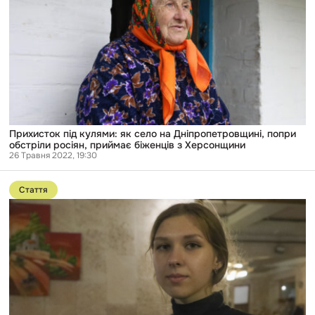
як
село
на
Дніпропетровщині,
попри
обстріли
росіян,
приймає
біженців
з
Херсонщини
Прихисток під кулями: як село на Дніпропетровщині, попри
обстріли росіян, приймає біженців з Херсонщини
26 Травня 2022, 19:30
Перейти
до
Стаття
публікації
«Буряти
де
спали,
там
і
ходили
по
нужді»:
розповідь
дівчини