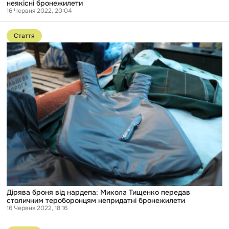
неякісні бронежилети
16 Червня 2022, 20:04
Перейти
до
Стаття
публікації
Дірява
броня
від
нардепа:
Микола
Тищенко
передав
столичним
тероборонцям
непридатні
бронежилети
Дірява броня від нардепа: Микола Тищенко передав
столичним тероборонцям непридатні бронежилети
16 Червня 2022, 18:16
Перейти