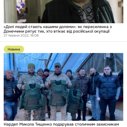
Донеччини
рятує
тих,
хто
втікає
від
«Долі людей стають нашими долями»: як переселенка з
російської
Донеччини рятує тих, хто втікає від російської окупації
окупації
21 Червня 2022, 16:08
Перейти
до
Новина
публікації
Нардеп
Микола
Тищенко
подарував
столичним
захисникам
неякісні
бронежилети
Нардеп Микола Тищенко подарував столичним захисникам