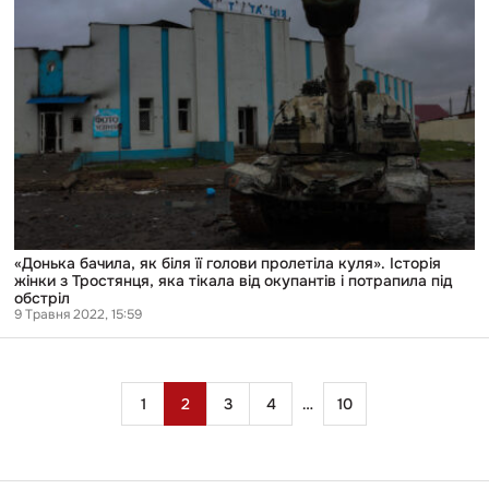
як
біля
її
голови
пролетіла
куля».
Історія
жінки
з
Тростянця,
яка
тікала
від
окупантів
і
«Донька бачила, як біля її голови пролетіла куля». Історія
потрапила
жінки з Тростянця, яка тікала від окупантів і потрапила під
під
обстріл
обстріл
9 Травня 2022, 15:59
Пагінація
1
2
3
4
…
10
записів