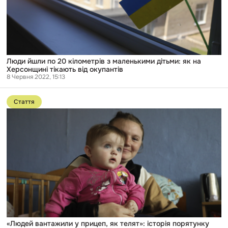
маленькими
дітьми:
як
на
Херсонщині
тікають
від
окупантів
Люди йшли по 20 кілометрів з маленькими дітьми: як на
Херсонщині тікають від окупантів
8 Червня 2022, 15:13
Перейти
до
Стаття
публікації
«Людей
вантажили
у
прицеп,
як
телят»:
історія
порятунку
родини
з
окупованої
Херсонщини
«Людей вантажили у прицеп, як телят»: історія порятунку