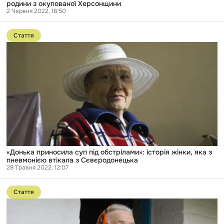
родини з окупованої Херсонщини
2 Червня 2022, 16:50
Перейти
до
Стаття
публікації
«Донька
приносила
суп
під
обстрілами»:
історія
жінки,
яка
з
пневмонією
втікала
з
Сєвєродонецька
«Донька приносила суп під обстрілами»: історія жінки, яка з
пневмонією втікала з Сєвєродонецька
28 Травня 2022, 12:07
Перейти
до
Стаття
публікації
Прихисток
під
кулями: