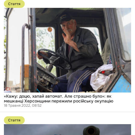
до
Стаття
публікації
«Кажу:
доцю,
хапай
автомат.
Але
страшно
було»:
як
мешканці
Херсонщини
пережили
російську
окупацію
«Кажу: доцю, хапай автомат. Але страшно було»: як
мешканці Херсонщини пережили російську окупацію
18 Травня 2022, 08:52
Перейти
до
Стаття
публікації
«Донька
бачила,