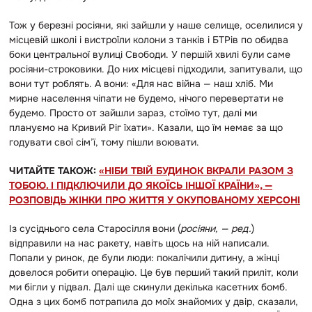
Тож у березні росіяни, які зайшли у наше селище, оселилися у
місцевій школі і вистроїли колони з танків і БТРів по обидва
боки центральної вулиці Свободи. У першій хвилі були саме
росіяни-строковики. До них місцеві підходили, запитували, що
вони тут роблять. А вони: «Для нас війна — наш хліб. Ми
мирне населення чіпати не будемо, нічого перевертати не
будемо. Просто от зайшли зараз, стоїмо тут, далі ми
плануємо на Кривий Ріг їхати». Казали, що їм немає за що
годувати свої сім’ї, тому пішли воювати.
ЧИТАЙТЕ ТАКОЖ:
«НІБИ ТВІЙ БУДИНОК ВКРАЛИ РАЗОМ З
ТОБОЮ. І ПІДКЛЮЧИЛИ ДО ЯКОЇСЬ ІНШОЇ КРАЇНИ», —
РОЗПОВІДЬ ЖІНКИ ПРО ЖИТТЯ У ОКУПОВАНОМУ ХЕРСОНІ
Із сусіднього села Старосілля вони (
росіяни, — ред.
)
відправили на нас ракету, навіть щось на ній написали.
Попали у ринок, де були люди: покалічили дитину, а жінці
довелося робити операцію. Це був перший такий приліт, коли
ми бігли у підвал. Далі ще скинули декілька касетних бомб.
Одна з цих бомб потрапила до моїх знайомих у двір, сказали,