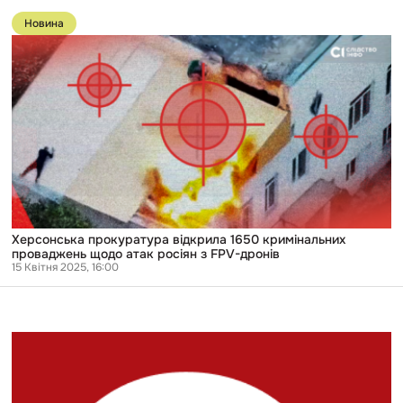
Перейти
до
Новина
публікації
Херсонська
прокуратура
відкрила
1650
кримінальних
проваджень
щодо
атак
росіян
з
FPV-
дронів
Херсонська прокуратура відкрила 1650 кримінальних
проваджень щодо атак росіян з FPV-дронів
15 Квітня 2025, 16:00