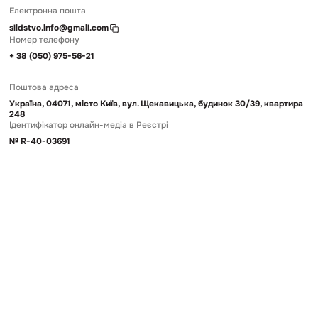
Електронна пошта
slidstvo.info@gmail.com
Номер телефону
+ 38 (050) 975-56-21
Поштова адреса
Україна, 04071, місто Київ, вул. Щекавицька, будинок 30/39, квартира
248
Ідентифікатор онлайн-медіа в Реєстрі
№ R-40-03691
Передрук та використання матеріалів, опублікованих на Slidstvo.Info,
можливий тільки за умови прямого гіперпосилання у першому чи
другому абзаці. Майте на увазі, що контент, який публікує
«Слідство.Інфо», переважно не призначений для дітей.
© 2026 Slidstvo.Info
Політика конфіденційності
Угору