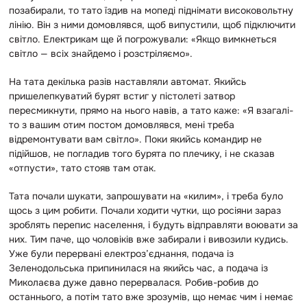
позабирали, то тато їздив на мопеді піднімати високовольтну
лінію. Він з ними домовлявся, щоб випустили, щоб підключити
світло. Електрикам ще й погрожували: «Якщо вимкнеться
світло — всіх знайдемо і розстріляємо».
На тата декілька разів наставляли автомат. Якийсь
пришелепкуватий бурят встиг у пістолеті затвор
пересмикнути, прямо на нього навів, а тато каже: «Я взагалі-
то з вашим отим постом домовлявся, мені треба
відремонтувати вам світло». Поки якийсь командир не
підійшов, не погладив того бурята по плечику, і не сказав
«отпусти», тато стояв там отак.
Тата почали шукати, запрошувати на «килим», і треба було
щось з цим робити. Почали ходити чутки, що росіяни зараз
зроблять перепис населення, і будуть відправляти воювати за
них. Тим паче, що чоловіків вже забирали і вивозили кудись.
Уже були перервані електроз’єднання, подача із
Зеленодольська припинилася на якийсь час, а подача із
Миколаєва дуже давно перервалася. Робив-робив до
останнього, а потім тато вже зрозумів, що немає чим і немає