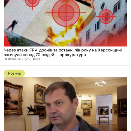
дронів
за
останні
пів
року
на
Херсонщині
загинуло
понад
70
людей
Через атаки FPV-дронів за останні пів року на Херсонщині
— прокуратура
загинуло понад 70 людей — прокуратура
31 Жовтня 2025, 06:00
Перейти
до
Новина
публікації
Вчителю
музики
з
розслідування
«Слідства.Інфо»,
який
допоміг
росіянам
викрасти
понад
10