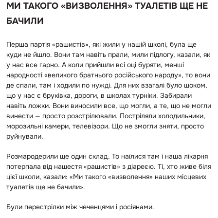
МИ ТАКОГО «ВИЗВОЛЕННЯ» ТУАЛЕТІВ ЩЕ НЕ
БАЧИЛИ
Перша партія «рашистів», які жили у нашій школі, була ще
куди не йшло. Вони там навіть прали, мили підлогу, казали, як
у нас все гарно. А коли прийшли всі оці буряти, менші
народності «великого братнього російського народу», то вони
де спали, там і ходили по нужді. Для них взагалі було шоком,
що у нас є бруківка, дороги, в школах турніки. Забирали
навіть ложки. Вони виносили все, що могли, а те, що не могли
винести — просто розстрілювали. Постріляли холодильники,
морозильні камери, телевізори. Що не змогли зняти, просто
руйнували.
Розмародерили ще один склад. То наїлися там і наша лікарня
потерпала від нашестя «рашистів» з діареєю. Ті, хто живе біля
цієї школи, казали: «Ми такого «визволення» наших місцевих
туалетів ще не бачили».
Були перестрілки між чеченцями і росіянами.