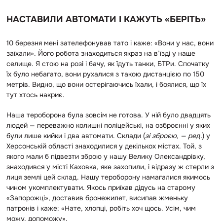
НАСТАВИЛИ АВТОМАТИ І КАЖУТЬ «БЕРІТЬ»
10 березня мені зателефонував тато і каже: «Вони у нас, вони
заїхали». Його робота знаходиться якраз на в’їзді у наше
селище. Я стою на розі і бачу, як їдуть танки, БТРи. Спочатку
їх було небагато, вони рухалися з такою дистанцією по 150
метрів. Видно, що вони остерігаючись їхали, і боялися, що їх
тут хтось накриє.
Наша тероборона була зовсім не готова. У ній було двадцять
людей — переважно колишні поліцейські, на озброєнні у яких
були лише кийки і два автомати. Склади (
зі зброєю, — ред.
) у
Херсонській області знаходилися у декількох містах. Той, з
якого мали б підвезти зброю у нашу Велику Олександрівку,
знаходився у місті Каховка, яке захопили, і відразу ж стерли з
лиця землі цей склад. Нашу тероборону намагалися якимось
чином укомплектувати. Якось приїхав дідусь на старому
«Запорожці», доставив бронежилет, висипав жменьку
патронів і каже: «Нате, хлопці, робіть хоч щось. Усім, чим
можу, допоможу».