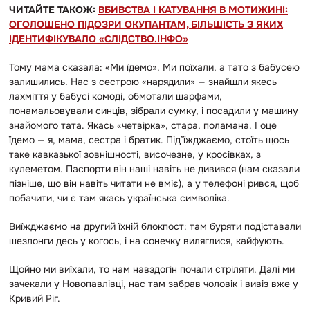
ЧИТАЙТЕ ТАКОЖ:
ВБИВСТВА І КАТУВАННЯ В МОТИЖИНІ:
ОГОЛОШЕНО ПІДОЗРИ ОКУПАНТАМ, БІЛЬШІСТЬ З ЯКИХ
ІДЕНТИФІКУВАЛО «СЛІДСТВО.ІНФО»
Тому мама сказала: «Ми їдемо». Ми поїхали, а тато з бабусею
залишились. Нас з сестрою «нарядили» — знайшли якесь
лахміття у бабусі комоді, обмотали шарфами,
понамальовували синців, зібрали сумку, і посадили у машину
знайомого тата. Якась «четвірка», стара, поламана. І оце
їдемо — я, мама, сестра і братик. Під’їжджаємо, стоїть щось
таке кавказької зовнішності, височезне, у кросівках, з
кулеметом. Паспорти він наші навіть не дивився (нам сказали
пізніше, що він навіть читати не вміє), а у телефоні рився, щоб
побачити, чи є там якась українська символіка.
Виїжджаємо на другий їхній блокпост: там буряти подіставали
шезлонги десь у когось, і на сонечку виляглися, кайфують.
Щойно ми виїхали, то нам навздогін почали стріляти. Далі ми
зачекали у Новопавлівці, нас там забрав чоловік і вивіз вже у
Кривий Ріг.