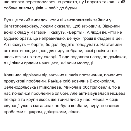
що лопата перетворилася на решето, ну і ворота також. Їхній
собака дивом уцілів — забіг до будки.
Був ще такий випадок, коли ці «визволителі» зайшли у
багатоповерхівку, людям сказали, щоб виходили. Відкрили
вони склад у магазині і кажуть: «Беріть!». А люди їм: «Ми не
будемо брати, це неправильно, це чужі гроші вкладені в це».
А ті кажуть — беріть, бо далі будете голодувати. Наставили
автомати, люди щось для виду побрали, самі росіяни теж
щось взяли на тому складі. Люди подалися назад по домівках,
а ці пішли ордени начищати, які вони молодці.
Коли нас відрізали від звичних шляхів постачання, почалися
продуктові проблеми. Раніше хліб возили з Високопілля,
Зеленодольська і Миколаєва. Миколаїв обстрілювали, то в
нас почалися проблеми з хлібом. Але активізувалася місцева
пекарня та крупи якось ще трималися у нас. Через місяць
окупації уже в магазинах не було ковбаси, сиру, почалися
проблеми з цукром, дріжджами, сіллю.