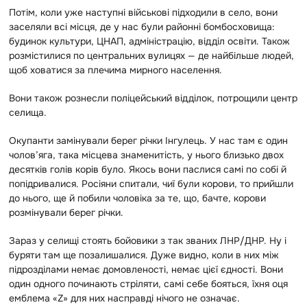
Потім, коли уже наступні військові підходили в село, вони
заселяли всі місця, де у нас були районні бомбосховища:
будинок культури, ЦНАП, адміністрацію, відділ освіти. Також
розмістилися по центральних вулицях — де найбільше людей,
щоб ховатися за плечима мирного населення.
Вони також рознесли поліцейський відділок, потрощили центр
селища.
Окупанти замінували берег річки Інгулець. У нас там є один
чолов’яга, така місцева знаменитість, у нього близько двох
десятків голів корів було. Якось вони паслися самі по собі й
попідривалися. Росіяни спитали, чиї були корови, то прийшли
до нього, ще й побили чоловіка за те, що, бачте, корови
розмінували берег річки.
Зараз у селищі стоять бойовики з так званих ЛНР/ДНР. Ну і
буряти там ще позалишалися. Дуже видно, коли в них між
підрозділами немає домовленості, немає цієї єдності. Вони
один одного починають стріляти, самі себе бояться, їхня оця
емблема «Z» для них насправді нічого не означає.