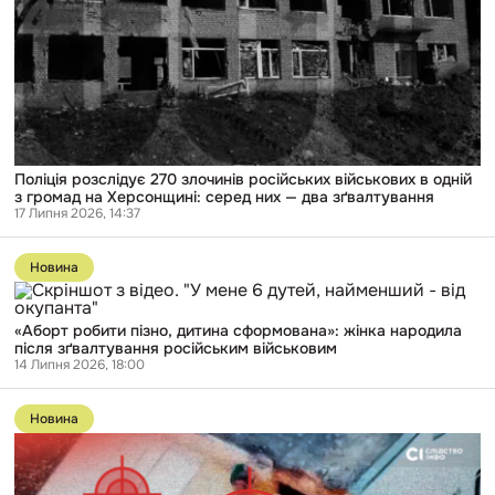
російських
військових
в
одній
з
громад
на
Херсонщині:
серед
них
Поліція розслідує 270 злочинів російських військових в одній
—
з громад на Херсонщині: серед них — два зґвалтування
два
17 Липня 2026, 14:37
зґвалтування
Перейти
до
Новина
публікації
«Аборт
робити
«Аборт робити пізно, дитина сформована»: жінка народила
пізно,
після зґвалтування російським військовим
дитина
14 Липня 2026, 18:00
сформована»:
жінка
Перейти
народила
до
після
Новина
публікації
зґвалтування
Через
російським
атаки
військовим
FPV-