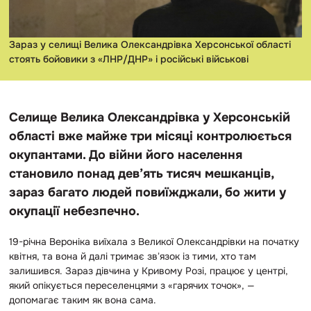
Зараз у селищі Велика Олександрівка Херсонської області
стоять бойовики з «ЛНР/ДНР» і російські військові
Селище Велика Олександрівка у Херсонській
області вже майже три місяці контролюється
окупантами. До війни його населення
становило понад дев’ять тисяч мешканців,
зараз багато людей повиїжджали, бо жити у
окупації небезпечно.
19-річна Вероніка виїхала з Великої Олександрівки на початку
квітня, та вона й далі тримає звʼязок із тими, хто там
залишився. Зараз дівчина у Кривому Розі, працює у центрі,
який опікується переселенцями з «гарячих точок», —
допомагає таким як вона сама.