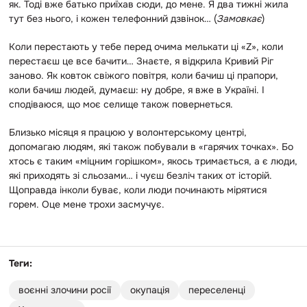
як. Тоді вже батько приїхав сюди, до мене. Я два тижні жила
тут без нього, і кожен телефонний дзвінок… (
Замовкає
)
Коли перестають у тебе перед очима мелькати ці «Z», коли
перестаєш це все бачити… Знаєте, я відкрила Кривий Ріг
заново. Як ковток свіжого повітря, коли бачиш ці прапори,
коли бачиш людей, думаєш: ну добре, я вже в Україні. І
сподіваюся, що моє селище також повернеться.
Близько місяця я працюю у волонтерському центрі,
допомагаю людям, які також побували в «гарячих точках». Бо
хтось є таким «міцним горішком», якось тримається, а є люди,
які приходять зі сльозами… і чуєш безліч таких от історій.
Щоправда інколи буває, коли люди починають мірятися
горем. Оце мене трохи засмучує.
Теги:
воєнні злочини росії
окупація
переселенці