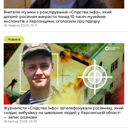
тисяч
музейних
експонатів
Вчителю музики з розслідування «Слідства.Інфо», який
з
допоміг росіянам викрасти понад 10 тисяч музейних
Херсонщини,
експонатів з Херсонщини, оголосили про підозру
оголосили
16 Червня 2025, 15:11
про
Перейти
підозру
до
Новина
публікації
Журналісти
«Слідства.Інфо»
зателефонували
росіянину,
який
скидає
вибухівку
на
цивільних
людей
у
Херсонській
області
—
Журналісти «Слідства.Інфо» зателефонували росіянину, який
запис
скидає вибухівку на цивільних людей у Херсонській області
розмови
— запис розмови
16 Квітня 2025, 14:01