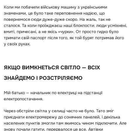
Коли ми побачили військову машину з українськими
знаменами, це було таке переповнення надією, що
повернемося сюди дуже-дуже скоро. На жаль, так не
сталося. Та коли проїжджаєш наші блокпости: люди усміхнені,
вмиті, причесані, а не якісь «чурки». От просто гидко було
тримати свій паспорт після того, як той бурят потримав його
у своїх руках.
ЯКЩО ВИМКНЕТЬСЯ СВІТЛО — ВСІХ
ЗНАЙДЕМО І РОЗСТРІЛЯЄМО
Мій батько — начальник по електриці на підстанції
електропостачання.
Через обстріли світла у селищі часто не було. Тато зміг
приєднати електромережу до сонячних панелей, і декілька
населених пунктів змогли там якимось чином підключити. Але
знову почали гатити, перервалося це все. Автівки