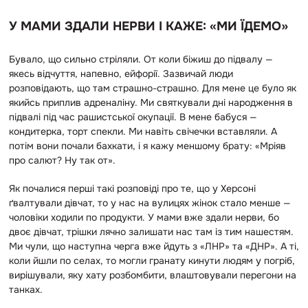
У МАМИ ЗДАЛИ НЕРВИ І КАЖЕ: «МИ ЇДЕМО»
Бувало, що сильно стріляли. От коли біжиш до підвалу —
якесь відчуття, напевно, ейфорії. Зазвичай люди
розповідають, що там страшно-страшно. Для мене це було як
якийсь приплив адреналіну. Ми святкували дні народження в
підвалі під час рашистської окупації. В мене бабуся —
кондитерка, торт спекли. Ми навіть свічечки вставляли. А
потім вони почали бахкати, і я кажу меншому брату: «Мріяв
про салют? Ну так от».
Як почалися перші такі розповіді про те, що у Херсоні
ґвалтували дівчат, то у нас на вулицях жінок стало менше —
чоловіки ходили по продукти. У мами вже здали нерви, бо
двоє дівчат, трішки лячно залишати нас там із тим нашестям.
Ми чули, що наступна черга вже йдуть з «ЛНР» та «ДНР». А ті,
коли йшли по селах, то могли гранату кинути людям у погріб,
вирішували, яку хату розбомбити, влаштовували перегони на
танках.