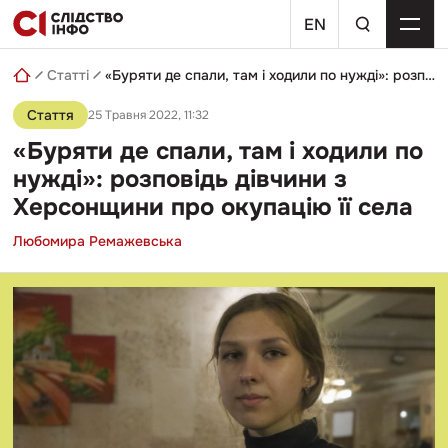
Skip
пошуковий
to
EN
запит
content
Статті
«Буряти де спали, там і ходили по нужді»: розповідь дівчини з Херсонщини про окупацію її села
Стаття
25 Травня 2022, 11:32
«Буряти де спали, там і ходили по
нужді»: розповідь дівчини з
Херсонщини про окупацію її села
Любомира Ремажевська