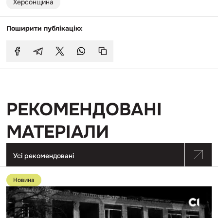
Херсонщина
Поширити публікацію:
РЕКОМЕНДОВАНІ
МАТЕРІАЛИ
Усі рекомендовані
Перейти
до
Новина
публікації
Поліція
розслідує
270
злочинів