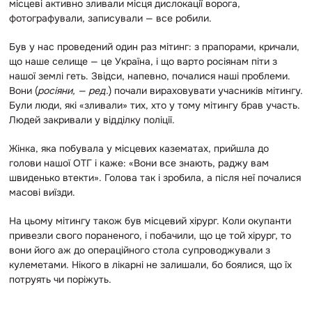
місцеві активно зливали місця дислокації ворога,
фотографували, записували — все робили.
Був у нас проведений один раз мітинг: з прапорами, кричали,
що наше селище — це Україна, і що варто росіянам піти з
нашої землі геть. Звідси, напевно, почалися наші проблеми.
Вони (
росіяни, — ред.
) почали вираховувати учасників мітингу.
Були люди, які «зливали» тих, хто у тому мітингу брав участь.
Людей закривали у відділку поліції.
Жінка, яка побувала у місцевих казематах, прийшла до
голови нашої ОТГ і каже: «Вони все знають, раджу вам
швиденько втекти». Голова так і зробила, а після неї почалися
масові виїзди.
На цьому мітингу також був місцевий хірург. Коли окупанти
привезли свого пораненого, і побачили, що це той хірург, то
вони його аж до операційного стола супроводжували з
кулеметами. Нікого в лікарні не залишали, бо боялися, що їх
потруять чи поріжуть.