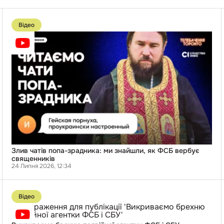
Перейти
до
Відео
публікації
Злив
чатів
попа-
і
зрадника:
ми
знайшли,
як
ФСБ
вербує
священників
Злив чатів попа-зрадника: ми знайшли, як ФСБ вербує
священників
24 Липня 2026, 12:34
Перейти
до
Відео
публікації
Викриваємо
брехню
подвійної