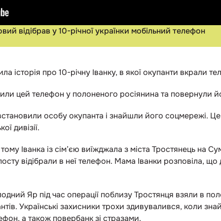
овий відібрав у 10-річної українки мобільний телефон
а історія про 10-річну Іванку, в якої окупанти вкрали те
вили цей телефон у полоненого росіянина та повернули йо
встановили особу окупанта і знайшли його соцмережі. Це
ої дивізії.
ому Іванка із сім’єю виїжджала з міста Тростянець на Сум
посту відібрали в неї телефон. Мама Іванки розповіла, що
одний Яр під час операції поблизу Тростянця взяли в пол
пантів. Українські захисники трохи здивувалився, коли зн
фон, а також повербанк зі стразами.