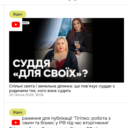
Перейти
до
Відео
публікації
Спільні
свята
і
земельна
ділянка:
що
повʼязує
суддю
з
родичами
тих,
кого
вона
судить
Спільні свята і земельна ділянка: що повʼязує суддю з
родичами тих, кого вона судить
30 Липня 2026, 18:06
Перейти
до
Відео
публікації
Тігіпко:
робота
з