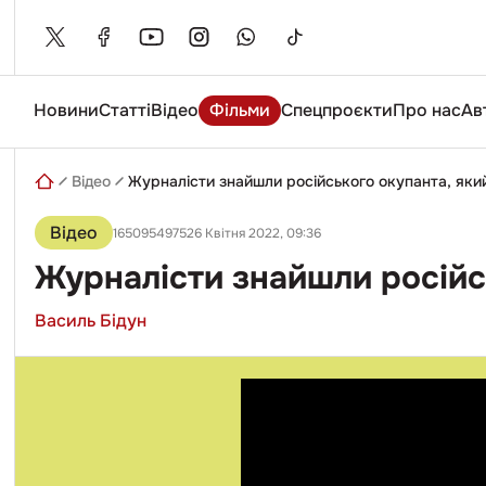
Skip
to
content
Новини
Статті
Відео
Фільми
Спецпроєкти
Про нас
Ав
Введіть
пошуковий
запит
Відео
Журналісти знайшли російського окупанта, який
Відео
165095497526 Квітня 2022, 09:36
Журналісти знайшли російсь
Василь Бідун