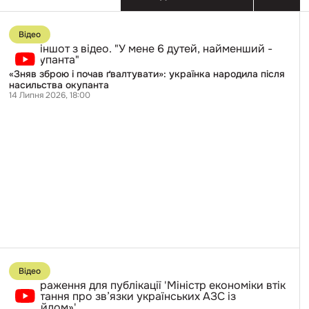
Перейти
до
Відео
публікації
«Зняв
зброю
«Зняв зброю і почав ґвалтувати»: українка народила після
почав
насильства окупанта
ґвалтувати»:
14 Липня 2026, 18:00
українка
народила
після
насильства
окупанта
Перейти
до
Відео
публікації
Міністр
економіки
втік