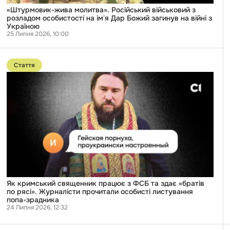
загинув
на
«Штурмовик-жива молитва». Російський військовий з
війні
розладом особистості на імʼя Дар Божий загинув на війні з
з
Україною
Україною
25 Липня 2026, 10:00
Перейти
до
Стаття
публікації
Як
кримський
священник
працює
з
ФСБ
та
здає
«братів
по
рясі».
Журналісти
прочитали
особисті
Як кримський священник працює з ФСБ та здає «братів
листування
по рясі». Журналісти прочитали особисті листування
попа-
попа-зрадника
зрадника
24 Липня 2026, 12:32