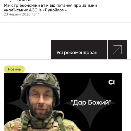
від
Міністр економіки втік від питання про зв’язки
питання
українських АЗС із «Лукойлом»
про
23 Червня 2026, 18:14
зв’язки
українських
АЗС
із
«Лукойлом»
Усі рекомендовані
Перейти
до
Новина
публікації
«Штурмовик-
жива
молитва».
Російський
військовий
з
розладом
особистості
на
імʼя
Дар
Божий