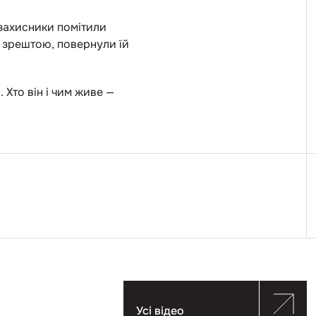
х захисники помітили
і, зрештою, повернули їй
 Хто він і чим живе —
Усі відео