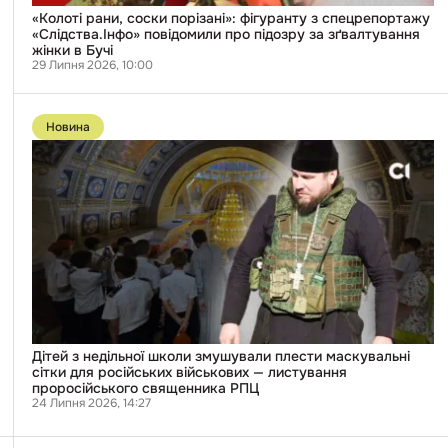
зґвалтування
жінки
«Колоті рани, соски порізані»: фігуранту з спецрепортажу
в
«Слідства.Інфо» повідомили про підозру за зґвалтування
Бучі
жінки в Бучі
29 Липня 2026, 10:00
Перейти
до
Новина
публікації
Дітей
з
недільної
школи
змушували
плести
маскувальні
сітки
для
російських
військових
—
листування
проросійського
Дітей з недільної школи змушували плести маскувальні
священника
сітки для російських військових — листування
РПЦ
проросійського священника РПЦ
24 Липня 2026, 14:27