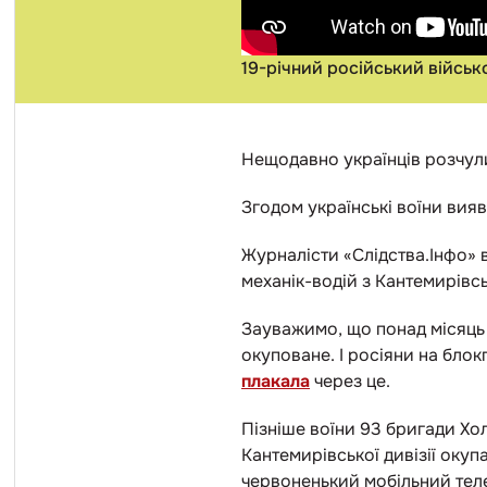
19-річний російський військ
Нещодавно українців розчулил
Згодом українські воїни вия
Журналісти «Слідства.Інфо» 
механік-водій з Кантемирівськ
Зауважимо, що понад місяць т
окуповане. І росіяни на блок
плакала
через це.
Пізніше воїни 93 бригади Хол
Кантемирівської дивізії оку
червоненький мобільний теле