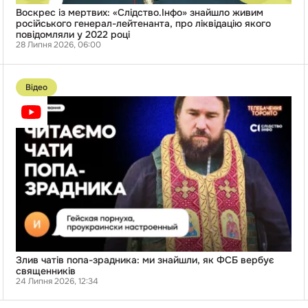
повідомляли
у
Воскрес із мертвих: «Слідство.Інфо» знайшло живим
2022
російського генерал-лейтенанта, про ліквідацію якого
році
повідомляли у 2022 році
28 Липня 2026, 06:00
Перейти
до
Відео
публікації
Злив
чатів
попа-
зрадника:
ми
знайшли,
як
ФСБ
вербує
священників
Злив чатів попа-зрадника: ми знайшли, як ФСБ вербує
священників
24 Липня 2026, 12:34