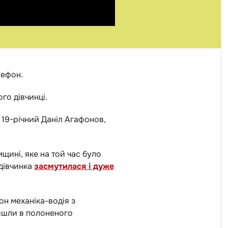
лефон.
го дівчинці.
 19-річний Даніл Агафонов,
щині, яке на той час було
 дівчинка
засмутилася і дуже
он механіка-водія з
айшли в полоненого