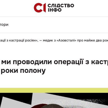
тори
ції з кастрації росіян», — медик з «Азовсталі» про майже два р
ми проводили операції з кастр
 роки полону