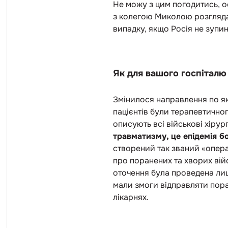
Не можу з цим погодитись, о
з колегою Миколою розглядал
випадку, якщо Росія не зупи
Як для вашого госпіталю
Змінилося направлення по як
пацієнтів були терапевтично
описують всі військові хірур
травматизму, це епідемія бо
створений так званий «опер
про поранених та хворих вій
оточення була проведена лише
мали змоги відправляти поран
лікарнях.