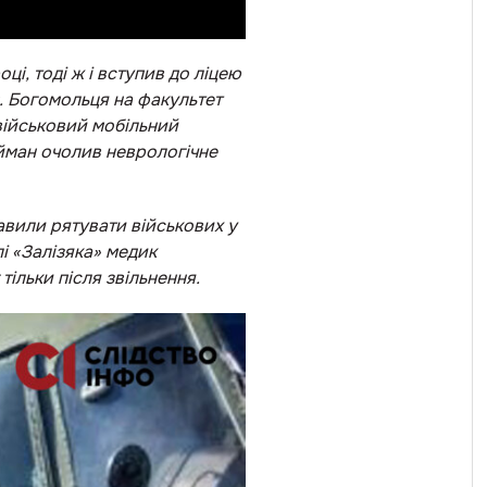
і, тоді ж і вступив до ліцею
О. Богомольця на факультет
 військовий мобільний
айман очолив неврологічне
авили рятувати військових у
і «Залізяка» медик
тільки після звільнення.