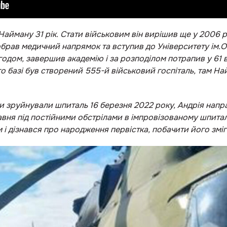
йману 31 рік. Стати військовим він вирішив ще у 2006 роц
, обрав медичний напрямок та вступив до Університету ім.
Згодом, завершив академію і за розподілом потрапив у 61
ого базі був створений 555-й військовий госпіталь, там Н
ни зруйнували шпиталь 16 березня 2022 року, Андрія напр
равня під постійними обстрілами в імпровізованому шпитал
 дізнався про народження первістка, побачити його зміг 