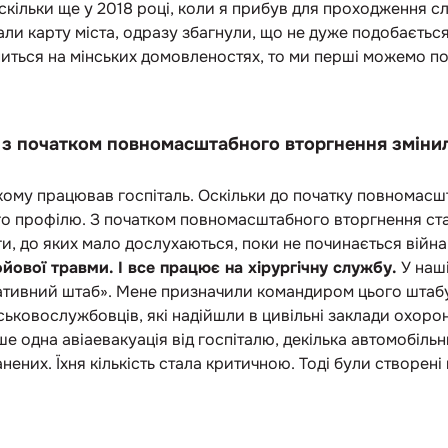
скільки ще у 2018 році, коли я прибув для проходження с
и карту міста, одразу збагнули, що не дуже подобається 
ниться на мінських домовленостях, то ми перші можемо п
 з початком повномасштабного вторгнення зміни
ому працював госпіталь. Оскільки до початку повномасш
го профілю. З початком повномасштабного вторгнення ста
ги, до яких мало дослухаються, поки не починається війна
йової травми. І все працює на хірургічну службу.
У наші
ативний штаб». Мене призначили командиром цього штаб
ськовослужбовців, які надійшли в цивільні заклади охоро
 одна авіаевакуація від госпіталю, декілька автомобільни
ених. Їхня кількість стала критичною. Тоді були створені