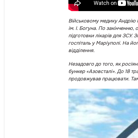
Військовому медику Андрію На
ім. І. Богуна. По закінченню
підготовки лікарів для ЗСУ. 
госпіталь у Маріуполі. На й
відділення.
Незадовго до того, як росія
бункер «Азовсталі». До 18 т
продовжував працювати. Там і