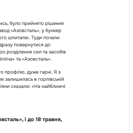
ись, було прийнято рішення
авод «Азовсталь», у бункер
шого шпиталю. Туди почали
 одразу повернутися до
ро розділення сил та засобів
лліча» та «Азовсталь».
о профілю, дуже гарні. Я з
ле залишилась в горлівській
осіяни сказали: «На найближчі
сталь», і до 18 травня,