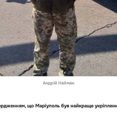
Андрій Найман
ердженням, що Маріуполь був найкраще укріплени