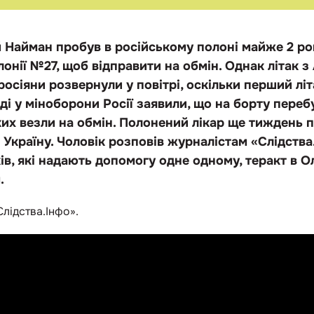
 Найман пробув в російському полоні майже 2 роки
лонії №27, щоб відправити на обмін. Однак літак 
осіяни розвернули у повітрі, оскільки перший літ
оді у міноборони Росії заявили, що на борту пере
ких везли на обмін. Полонений лікар ще тиждень 
 Україну. Чоловік розповів журналістам «Слідства
в, які надають допомогу одне одному, теракт в О
.
Слідства.Інфо».