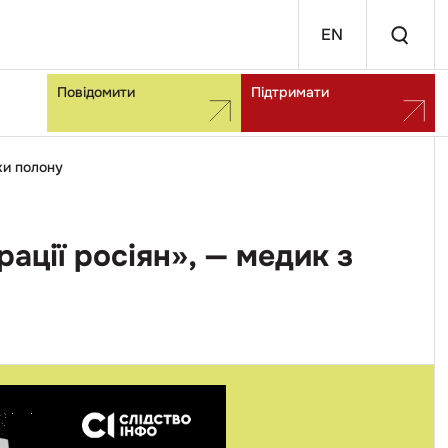
EN
Повідомити
Підтримати
оки полону
ації росіян», — медик з