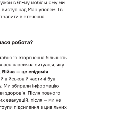
лужби в 61-му мобільному ми
виступ над Маріуполем. І в
отрапити в оточення.
лася робота?
табного вторгнення більшість
лася класична ситуація, яку
.
Війна — це епідемія
й військовій частині був
у. Ми збирали інформацію
ни здоров’я. Після повного
х евакуацій, після — ми не
 групи підсилення в цивільних