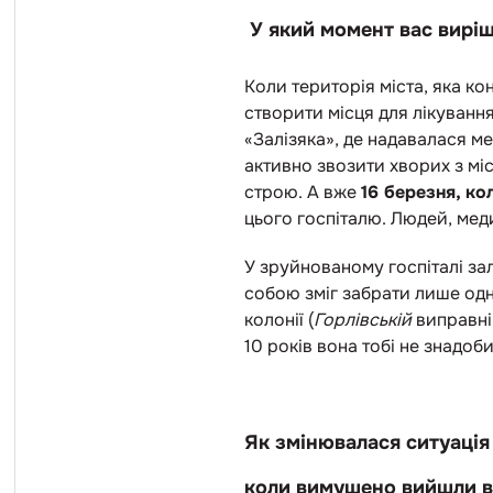
У який момент вас вирі
Коли територія міста, яка к
створити місця для лікування
«Залізяка», де надавалася м
активно звозити хворих з міс
строю. А вже
16 березня, ко
цього госпіталю. Людей, мед
У зруйнованому госпіталі зал
собою зміг забрати лише одн
колонії (
Горлівській
виправн
10 років вона тобі не знадоб
Як змінювалася ситуація 
коли вимушено вийшли 