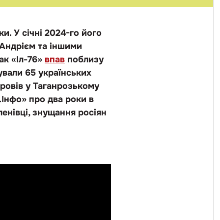
. У січні 2024-го його
з Андрієм та іншими
ак «Іл-76»
впав
поблизу
бували 65 українських
провів у Таганрозькому
.Інфо» про два роки в
ленівці, знущання росіян