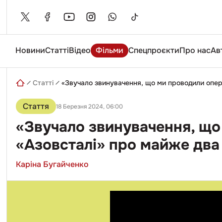
Skip
to
content
Новини
Статті
Відео
Фільми
Спецпроєкти
Про нас
Ав
Введіть
пошуковий
запит
Статті
«Звучало звинувачення, що ми проводили опера
Стаття
18 Березня 2024, 06:00
«Звучало звинувачення, що 
«Азовсталі» про майже два
Каріна Бугайченко