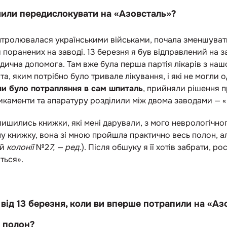
шили передислокувати на «Азовсталь»?
онтролювалася українськими військами, почала зменшуват
 поранених на заводі. 13 березня я був відправлений на з
едична допомога. Там вже була перша партія лікарів з на
та, яким потрібно було тривале лікування, і які не могли
ли було потрапляння в сам шпиталь
, прийняли рішення п
икаменти та апаратуру розділили між двома заводами — «І
ишились книжки, які мені дарували, з мого неврологічног
у книжку, вона зі мною пройшла практично весь полон, а
ій
колонії
№2
7, — ред.
). Після обшуку я її хотів забрати, р
иться».
від 13 березня, коли ви вперше потрапили на «Азов
в полон?