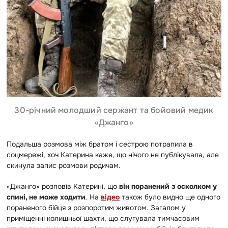
30-річний молодший сержант та бойовий медик
«Джанго»
Подальша розмова між братом і сестрою потрапила в
соцмережі, хоч Катерина каже, що нічого не публікувала, але
скинула запис розмови родичам.
«Джанго» розповів Катерині, що
він поранений з осколком у
спині, не може ходити
. На
відео
також було видно ще одного
пораненого бійця з розпоротим животом. Загалом у
приміщенні колишньої шахти, що слугувала тимчасовим