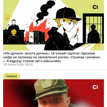
«Ми
думали:
золота
дитина».
14-
річний
підліток
підпалив
шафи
на
залізниці
на
замовлення
росіян,
«Ми думали: золота дитина». 14-річний підліток підпалив
отримав
шафи на залізниці на замовлення росіян, отримав «умовне»
«умовне»
— й відразу спалив авто військових
—
30 Липня 2026, 06:00
й
Перейти
відразу
до
спалив
Новина
публікації
авто
«Колоті
військових
рани,
соски
порізані»:
фігуранту
з
спецрепортажу