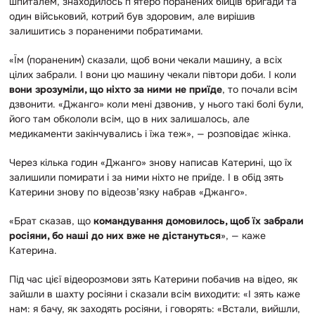
шпиталем, знаходилось п’ятеро поранених бійців бригади та
один військовий, котрий був здоровим, але вирішив
залишитись з пораненими побратимами.
«Їм (пораненим) сказали, щоб вони чекали машину, а всіх
цілих забрали. І вони цю машину чекали півтори доби. І коли
вони зрозуміли, що ніхто за ними не приїде
, то почали всім
дзвонити. «Джанго» коли мені дзвонив, у нього такі болі були,
його там обкололи всім, що в них залишалось, але
медикаменти закінчувались і їжа теж», — розповідає жінка.
Через кілька годин «Джанго» знову написав Катерині, що їх
залишили помирати і за ними ніхто не приїде. І в обід зять
Катерини знову по відеозв’язку набрав «Джанго».
«Брат сказав, що
командування домовилось, щоб їх забрали
росіяни, бо наші до них вже не дістануться
», — каже
Катерина.
Під час цієї відеорозмови зять Катерини побачив на відео, як
зайшли в шахту росіяни і сказали всім виходити: «І зять каже
нам: я бачу, як заходять росіяни, і говорять: «Встали, вийшли,