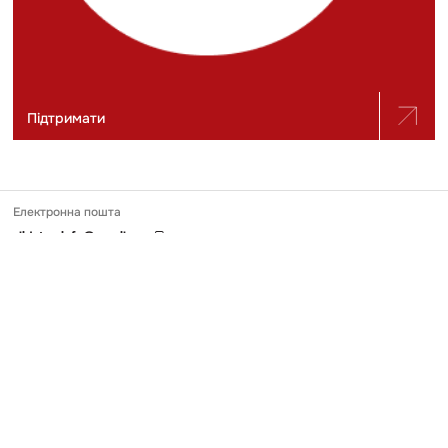
Підтримати
Електронна пошта
slidstvo.info@gmail.com
Номер телефону
+ 38 (050) 975-56-21
Поштова адреса
Україна, 04071, місто Київ, вул. Щекавицька, будинок 30/39, квартира
248
Ідентифікатор онлайн-медіа в Реєстрі
№ R-40-03691
Передрук та використання матеріалів, опублікованих на Slidstvo.Info,