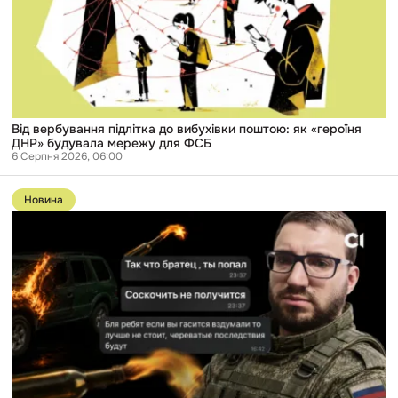
поштою:
як
«героїня
ДНР»
будувала
мережу
для
ФСБ
Від вербування підлітка до вибухівки поштою: як «героїня
ДНР» будувала мережу для ФСБ
6 Серпня 2026, 06:00
Перейти
до
Новина
публікації
Справу
російського
розвідника,
який
вербував
підлітків
в
Одесі,
передали
до
суду