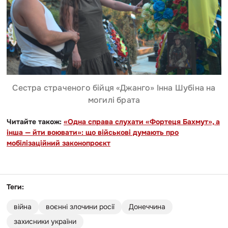
Сестра страченого бійця «Джанго» Інна Шубіна на
могилі брата
Читайте також:
«Одна справа слухати «Фортеця Бахмут», а
інша — йти воювати»: що військові думають про
мобілізаційний законопроєкт
Теги:
війна
воєнні злочини росії
Донеччина
захисники україни