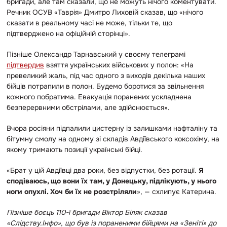
бригади, але там сказали, що не можуть нічого коментувати.
Речник ОСУВ «Таврія» Дмитро Лиховій сказав, що «нічого
сказати в реальному часі не може, тільки те, що
підтверджено на офіційній сторінці».
Пізніше Олександр Тарнавський у своєму телеграмі
підтвердив
взяття українських військових у полон: «На
превеликий жаль, під час одного з виходів декілька наших
бійців потрапили в полон. Будемо боротися за звільнення
кожного побратима. Евакуація поранених ускладнена
безперервними обстрілами, але здійснюється».
Вчора росіяни підпалили цистерну із залишками нафталіну та
бітумну смолу на одному зі складів Авдіївського коксохіму, на
якому тримають позиції українські бійці.
«Брат у цій Авдіївці два роки, без відпустки, без ротації.
Я
сподіваюсь, що вони їх там, у Донецьку, підлікують, у нього
ноги опухлі. Хоч би їх не розстріляли
», — схлипує Катерина.
Пізніше боєць 110-ї бригади Віктор Біляк сказав
«Слідству.Інфо», що був із пораненими бійцями на «Зеніті» до