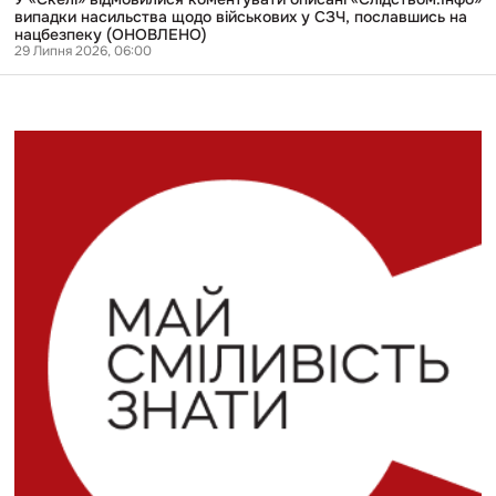
нацбезпеку
випадки насильства щодо військових у СЗЧ, пославшись на
(ОНОВЛЕНО)
нацбезпеку (ОНОВЛЕНО)
29 Липня 2026, 06:00