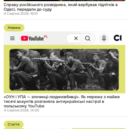
Справу російського розвідника, який вербував підлітків в
Одесі, передали до суду
4 Серпня 2026, 16:10
Перейти
до
Новина
публікації
«ОУН
і
УПА
—
злочинці-
людиновбивці».
Як
мережа
з
майже
тисячі
акаунтів
розганяла
антиукраїнські
«ОУН і УПА — злочинці-людиновбивці». Як мережа з майже
настрої
тисячі акаунтів розганяла антиукраїнські настрої в
в
польському YouTube
польському
4 Серпня 2026, 14:00
YouTube
Перейти
до
Стаття
публікації