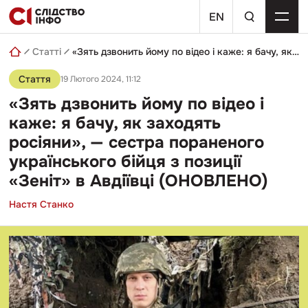
Skip
пошуковий
to
EN
запит
content
Статті
«Зять дзвонить йому по відео і каже: я бачу, як заходять росіяни», — сестра пораненого українського бійця з позиції «Зеніт» в Авдіївці (ОНОВЛЕНО)
Стаття
19 Лютого 2024, 11:12
«Зять дзвонить йому по відео і
каже: я бачу, як заходять
росіяни», — сестра пораненого
українського бійця з позиції
«Зеніт» в Авдіївці (ОНОВЛЕНО)
Настя Станко