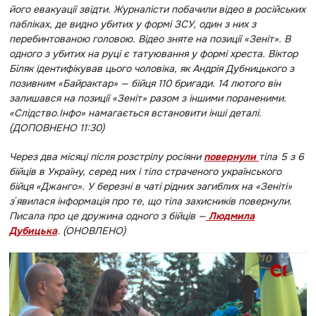
його евакуації звідти. Журналісти побачили відео в російських
пабліках, де видно убитих у формі ЗСУ, один з них з
перебинтованою головою. Відео зняте на позиції «Зеніт». В
одного з убитих на руці є татуювання у формі хреста. Віктор
Біляк ідентифікував цього чоловіка, як Андрія Дубницького з
позивним «Байрактар» — бійця 110 бригади. 14 лютого він
залишався на позиції «Зеніт» разом з іншими пораненими.
«Слідство.Інфо» намагається встановити інші деталі.
(ДОПОВНЕНО 11:30)
Через два місяці після розстрілу росіяни
повернули
тіла 5 з 6
бійців в Україну, серед них і тіло страченого українського
бійця «Джанго». У березні в чаті рідних загиблих на «Зеніті»
зʼявилася інформація про те, що тіла захисників повернули.
Писала про це дружина одного з бійців —
Людмила
Дубицька
. (ОНОВЛЕНО)