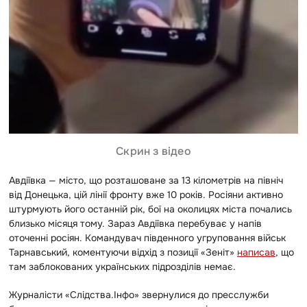
Скрин з відео
Авдіївка — місто, що розташоване за 13 кілометрів на північ
від Донецька, цій лінії фронту вже 10 років. Росіяни активно
штурмують його останній рік, бої на околицях міста почались
близько місяця тому. Зараз Авдіївка перебуває у напів
оточенні росіян. Командувач південного угруповання військ
Тарнавський, коментуючи відхід з позиції «Зеніт»
написав
, що
там заблокованих українських підрозділів немає.
Журналісти «Слідства.Інфо» звернулися до пресслужби