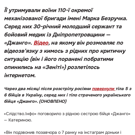
Її утримували воїни 110-ї окремої
механізованої бригади імені Марка Безручка.
Серед них 30-річний молодший сержант та
бойовий медик із Дніпропетровщини —
«Джанго».
Відео
, на якому він розмовляє по
відеозв’язку з кимось з рідних про критичну
ситуацію (він і його поранені побратими
опинились на «Зеніті») розлетілось
інтернетом.
Через два місяці після розстрілу росіяни
повернули
тіла 5 з
6 бійців в Україну, серед них і тіло страченого українського
бійця «Джанго». (ОНОВЛЕНО)
«Слідство.Інфо» поговорило з рідною сестрою бійця «Джанго»
— Катериною.
«Він подзвонив позавчора о 7 ранку на інстаграм доньки і