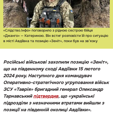
«Слідство.Інфо» поговорило з рідною сестрою бійця
«Джанго» — Катериною. Він встиг розповісти їй про ситуацію
в місті Авдіївка та позицію «Зеніт», поки був на зв’язку
Російські військові захопили позицію «Зеніт»,
що на південному сході Авдіївки 15 лютого
2024 року. Наступного дня командувач
Оперативно-стратегічного угруповання військ
ЗСУ «Таврія» бригадний генерал Олександр
Тарнавський
підтвердив
, що «українські
підрозділи з незначними втратами вийшли з
позиції на південній околиці Авдіївки».