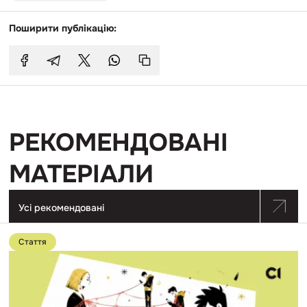
Поширити публікацію:
РЕКОМЕНДОВАНІ
МАТЕРІАЛИ
Усі рекомендовані
Перейти
до
Стаття
публікації
Від
вербування
підлітка
до
вибухівки