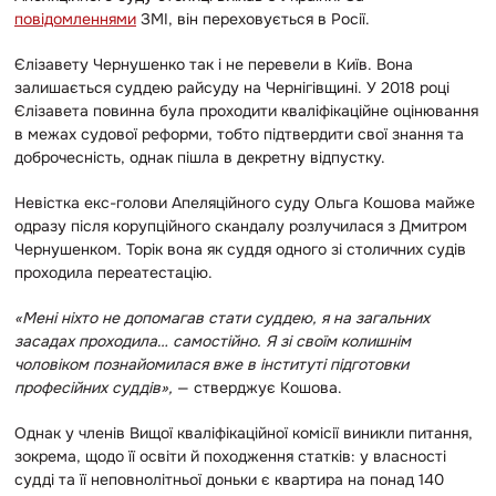
повідомленнями
ЗМІ, він переховується в Росії.
Єлізавету Чернушенко так і не перевели в Київ. Вона
залишається суддею райсуду на Чернігівщині. У 2018 році
Єлізавета повинна була проходити кваліфікаційне оцінювання
в межах судової реформи, тобто підтвердити свої знання та
доброчесність, однак пішла в декретну відпустку.
Невістка екс-голови Апеляційного суду Ольга Кошова майже
одразу після корупційного скандалу розлучилася з Дмитром
Чернушенком. Торік вона як суддя одного зі столичних судів
проходила переатестацію.
«Мені ніхто не допомагав стати суддею, я на загальних
засадах проходила… самостійно. Я зі своїм колишнім
чоловіком познайомилася вже в інституті підготовки
професійних суддів»,
— стверджує Кошова.
Однак у членів Вищої кваліфікаційної комісії виникли питання,
зокрема, щодо її освіти й походження статків: у власності
судді та її неповнолітньої доньки є квартира на понад 140