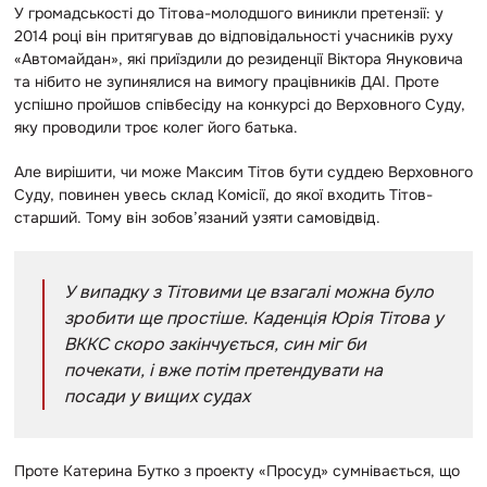
У громадськості до Тітова-молодшого виникли претензії: у
2014 році він притягував до відповідальності учасників руху
«Автомайдан», які приїздили до резиденції Віктора Януковича
та нібито не зупинялися на вимогу працівників ДАІ. Проте
успішно пройшов співбесіду на конкурсі до Верховного Суду,
яку проводили троє колег його батька.
Але вирішити, чи може Максим Тітов бути суддею Верховного
Суду, повинен увесь склад Комісії, до якої входить Тітов-
старший. Тому він зобов’язаний узяти самовідвід.
У випадку з Тітовими це взагалі можна було
зробити ще простіше. Каденція Юрія Тітова у
ВККС скоро закінчується, син міг би
почекати, і вже потім претендувати на
посади у вищих судах
Проте Катерина Бутко з проекту «Просуд» сумнівається, що