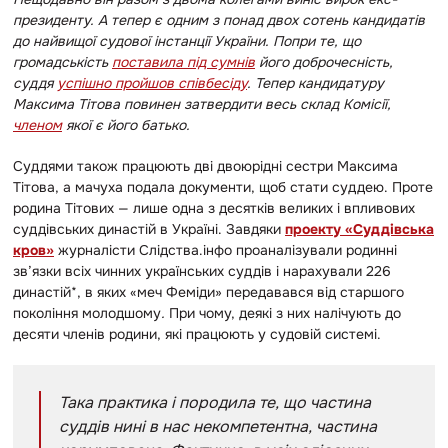
президенту. А тепер є одним з понад двох сотень кандидатів
до найвищої судової інстанції України. Попри те, що
громадськість
поставила під сумнів
його доброчесність,
суддя
успішно пройшов співбесіду
.
Тепер кандидатуру
Максима Тітова повинен затвердити весь склад Комісії,
членом
якої є його батько.
Суддями також працюють дві двоюрідні сестри Максима
Тітова, а мачуха подала документи, щоб стати суддею. Проте
родина Тітових — лише одна з десятків великих і впливових
суддівських династій в Україні. Завдяки
проекту «Суддівська
кров»
журналісти Слідства.інфо проаналізували родинні
зв’язки всіх чинних українських суддів і нарахували 226
династій*, в яких «меч Феміди» передавався від старшого
покоління молодшому
.
При чому, деякі з них налічують до
десяти членів родини, які працюють у судовій системі.
Така практика і породила те, що частина
суддів нині в нас некомпетентна, частина