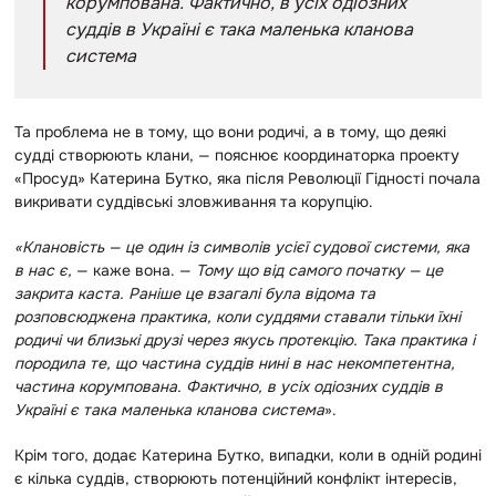
корумпована. Фактично, в усіх одіозних
суддів в Україні є така маленька кланова
система
Та проблема не в тому, що вони родичі, а в тому, що деякі
судді створюють клани, — пояснює
координаторка проекту
«Просуд» Катерина Бутко, яка після Революції Гідності почала
викривати суддівські зловживання та корупцію.
«Клановість — це один із символів усієї судової системи, яка
в нас є,
— каже вона. —
Тому що від самого початку — це
закрита каста. Раніше це взагалі була відома та
розповсюджена практика, коли суддями ставали тільки їхні
родичі чи близькі друзі через якусь протекцію. Така практика і
породила те, що частина суддів нині в нас некомпетентна,
частина корумпована. Фактично, в усіх одіозних суддів в
Україні є така маленька кланова система
».
Крім того, додає Катерина Бутко, випадки, коли в одній родині
є кілька суддів, створюють потенційний конфлікт інтересів,