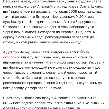
Першою з молодшого покоління Чернушенків суддею стала
невістка екс-голови Апеляційного суду Києва Ольга. Цікаво,
що її призначили на посаду в листопаді 2009 року, за кілька
тижнів до весілля з Дмитром Чернушенком. У 2014 році
суддівську мантію отримала донька Антона Чернушенка
Єлізавета — її призначили в один з міськрайонних судів
Чернігівської області незадовго до Революції Гідності. А
одразу після зміни влади рекомендували перевести до
столиці в «козирний» Печерський районний суд.
А Дмитро Чернушенко стати суддею не встиг. Йому
оголосили
підозру як співучаснику злочинної схеми та
відмовили в призначенні. Члени Вищої ради юстиції з’ясували,
що Чернушенко-молодший не може стати суддею не лише
через підозру в скоєнні злочину, але й через недостатній
стаж роботи. Хоча за рік до скандалу він отримав
рекомендацію про призначення й тоді жодних зауважень до
його досвіду у сфері права не було.
Після корупційного скандалу з Антоном Чернушенком і в
інших його родичів справи теж різко пішли вниз. Екс-очільник
Апеляційного суду столиці виїхав з України. За