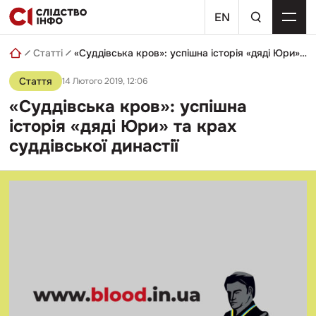
Skip
пошуковий
to
EN
запит
content
Статті
«Суддівська кров»: успішна історія «дяді Юри» та крах суддівської династії
Стаття
14 Лютого 2019, 12:06
«Суддівська кров»: успішна
історія «дяді Юри» та крах
суддівської династії