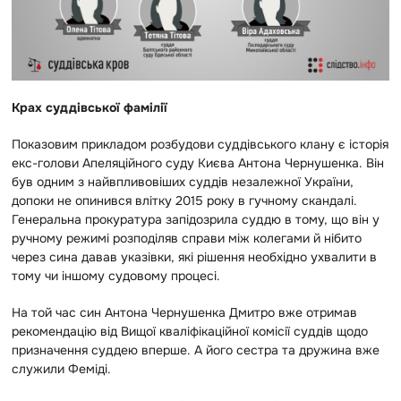
Крах суддівської фамілії
Показовим прикладом розбудови суддівського клану є історія
екс-голови Апеляційного суду Києва Антона Чернушенка. Він
був одним з найвпливовіших суддів незалежної України,
допоки не опинився влітку 2015 року в гучному скандалі.
Генеральна прокуратура запідозрила суддю в тому, що він у
ручному режимі розподіляв справи між колегами й нібито
через сина давав указівки, які рішення необхідно ухвалити в
тому чи іншому судовому процесі.
На той час син Антона Чернушенка Дмитро вже отримав
рекомендацію від Вищої кваліфікаційної комісії суддів щодо
призначення суддею вперше. А його сестра та дружина вже
служили Феміді.