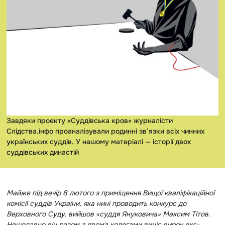
Завдяки проекту «Суддівська кров» журналісти
Слідства.інфо проаналізували родинні зв’язки всіх чинних
українських суддів. У нашому матеріалі — історії двох
суддівських династій
Майже під вечір 8 лютого з приміщення Вищої кваліфікаційної
комісії суддів України, яка нині проводить конкурс до
Верховного Суду, вийшов «суддя Януковича» Максим Тітов.
Нещодавно він разом з двома колегами виніс вирок екс-