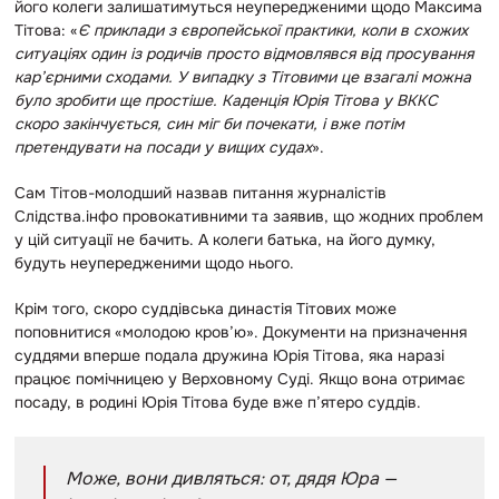
його колеги залишатимуться неупередженими щодо Максима
Тітова: «
Є приклади з європейської практики, коли в схожих
ситуаціях один із родичів просто відмовлявся від просування
кар’єрними сходами. У випадку з Тітовими це взагалі можна
було зробити ще простіше. Каденція Юрія Тітова у ВККС
скоро закінчується, син міг би почекати, і вже потім
претендувати на посади у вищих судах
».
Сам Тітов-молодший назвав питання журналістів
Слідства.інфо провокативними та заявив, що жодних проблем
у цій ситуації не бачить. А колеги батька, на його думку,
будуть неупередженими щодо нього.
Крім того, скоро суддівська династія Тітових може
поповнитися «молодою кров’ю». Документи на призначення
суддями вперше подала дружина Юрія Тітова, яка наразі
працює помічницею у Верховному Суді. Якщо вона отримає
посаду, в родині Юрія Тітова буде вже п’ятеро суддів.
Може, вони дивляться: от, дядя Юра —