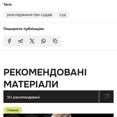
Теги:
розслідування про суддів
суд
Поширити публікацію:
РЕКОМЕНДОВАНІ
МАТЕРІАЛИ
Усі рекомендовані
Перейти
до
Новина
публікації