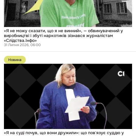
винний»,
—
обвинувачений
у
виробництві
і
збуті
«Я не можу сказати, що я не винний», — обвинувачений у
наркотиків
виробництві і збуті наркотиків зізнався журналістам
зізнався
«Слідства.Інфо»
журналістам
31 Липня 2026, 06:00
«Слідства.Інфо»
Перейти
до
Новина
публікації
«Я
на
суді
почув,
що
вони
дружили»:
що
повʼязує
суддю
у
справі
про
наркотики
«Я на суді почув, що вони дружили»: що повʼязує суддю у