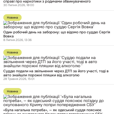
з
справі про наркотики з родичами обвинуваченого
родичами
30 Липня 2026, 18:00
обвинуваченого
Перейти
до
Новина
публікації
Один
робочий
Один робочий день на заборону: що відомо про суддю Сергія
день
Вовка
на
8 Липня 2026, 13:36
заборону:
що
Перейти
відомо
до
про
Новина
публікації
суддю
Суддю
Сергія
подали
Вовка
на
Суддю подали на звільнення через ДТП за його участі, тоді в
звільнення
авто знайшли порожні пляшки від алкоголю
через
28 Травня 2026, 15:01
ДТП
за
Перейти
його
до
участі,
Новина
публікації
тоді
«Була
в
нагальна
авто
потреба»,
знайшли
«Була нагальна потреба», — як одеський суддя пояснює
—
порожні