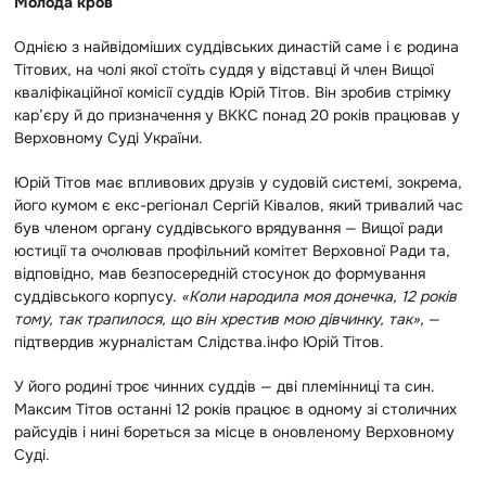
Молода кров
Однією з найвідоміших суддівських династій саме і є родина
Тітових, на чолі якої стоїть суддя у відставці й член Вищої
кваліфікаційної комісії суддів Юрій Тітов. Він зробив стрімку
кар’єру й до призначення у ВККС понад 20 років працював у
Верховному Суді України.
Юрій Тітов має впливових друзів у судовій системі, зокрема,
його кумом є екс-регіонал Сергій Ківалов, який тривалий час
був членом органу суддівського врядування — Вищої ради
юстиції та очолював профільний комітет Верховної Ради та,
відповідно, мав безпосередній стосунок до формування
суддівського корпусу.
«Коли народила моя донечка, 12 років
тому, так трапилося, що він хрестив мою дівчинку, так»
, —
підтвердив журналістам Слідства.інфо Юрій Тітов.
У його родині троє чинних суддів — дві племінниці та син.
Максим Тітов останні 12 років працює в одному зі столичних
райсудів і нині бореться за місце в оновленому Верховному
Суді.