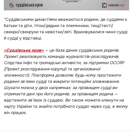
*Суддівськими династіями вважаються родини, де суддями є
батьки та діти, тітки/дядьки та племінники, тещі/тесті/
свекри/свекрухи та невістки/зяті. Враховувалися чинні судді
й судді у відставці.
«Суддівська кров»
— це база даних суддівських родичів.
Проект реалізовують команда журналістів-розслідувачів
Слідства.Інфо та громадські активісти, за підтримки OCCRP
(Проект розслідування корупції та організованої
злочинності).
Платформа дозволяє будь-кому простежити
родинні зв’язки судді та викрити потенційні зловживання.
Шукати можна у двох напрямках: за прізвищем судді ви
отримаєте дані про його родичів; за прізвищем родича —
відстежите зв’язок із суддею. Ви також можете клікнути на
карту України та знайти потрібного суддю через суд, в якому
він працює.