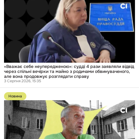
«Вважає
себе
неупередженою»:
судді
4
рази
заявляли
відвід
через
спільні
вечірки
та
майно
з
«Вважає себе неупередженою»: судді 4 рази заявляли відвід
родичами
через спільні вечірки та майно з родичами обвинуваченого,
обвинуваченого,
але вона продовжує розглядати справу
але
3 Серпня 2026, 15:35
вона
Перейти
продовжує
до
розглядати
Новина
публікації
справу
«Я
не
можу
сказати,
що
я
не