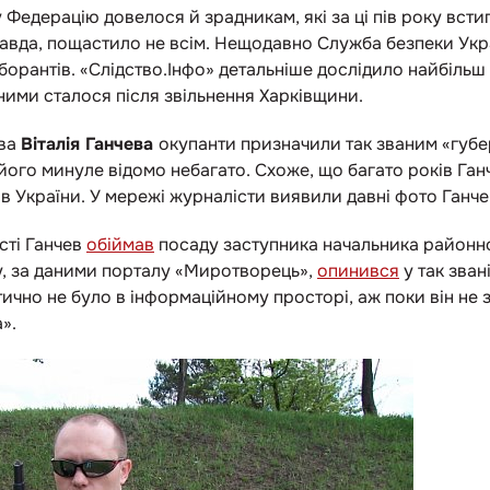
у Федерацію довелося й зрадникам, які за ці пів року вст
авда, пощастило не всім. Нещодавно Служба безпеки Ук
борантів.
«Слідство.Інфо» детальніше дослідило найбільш 
 ними сталося після звільнення Харківщини.
ова
Віталія Ганчева
окупанти призначили так званим «губ
його минуле відомо небагато. Схоже, що багато років Га
в України. У мережі журналісти виявили давні фото Ганчева
сті Ганчев
обіймав
посаду заступника начальника районног
ку, за даними порталу «Миротворець»,
опинився
у так зван
тично не було в інформаційному просторі, аж поки він не 
».