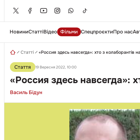
Skip
to
content
Новини
Статті
Відео
Фільми
Спецпроєкти
Про нас
Ав
Введіть
пошуковий
запит
Статті
«Россия здесь навсегда»: хто з колаборантів н
Стаття
19 Вересня 2022, 10:00
«Россия здесь навсегда»: х
Василь Бідун