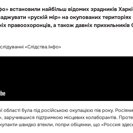
фо» встановили найбільш відомих зрадників Харкі
аджувати «рускій мір» на окупованих територіях 
іх правоохоронців, а також давніх прихильників 
слідуванні «Слідства.Інфо»
ї області була під російською окупацією пів року. Росіян
», заручившися підтримкою місцевих колаборантів. Проте
купанти швидко втекли, попри обіцянки, що «Россия здесь