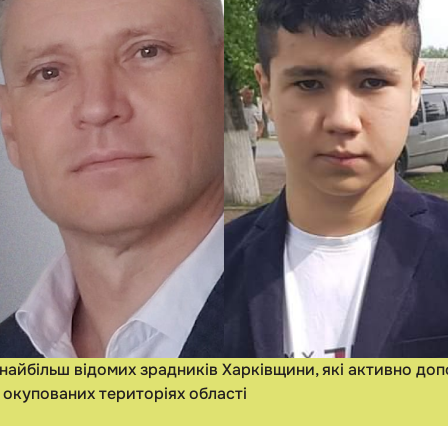
найбільш відомих зрадників Харківщини, які активно до
 окупованих територіях області