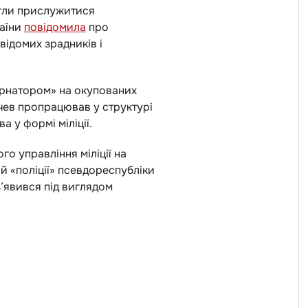
игли прислужитися
раїни
повідомила
про
відомих зрадників і
ернатором» на окупованих
нчев пропрацював у структурі
 у формі міліції.
о управління міліції на
ій «поліції» псевдореспубліки
з’явився під виглядом