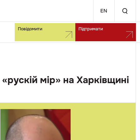
EN
Повідомити
Підтримати
 «рускій мір» на Харківщині