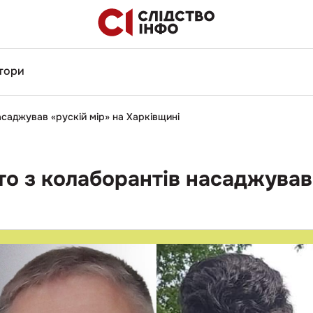
тори
асаджував «рускій мір» на Харківщині
то з колаборантів насаджував