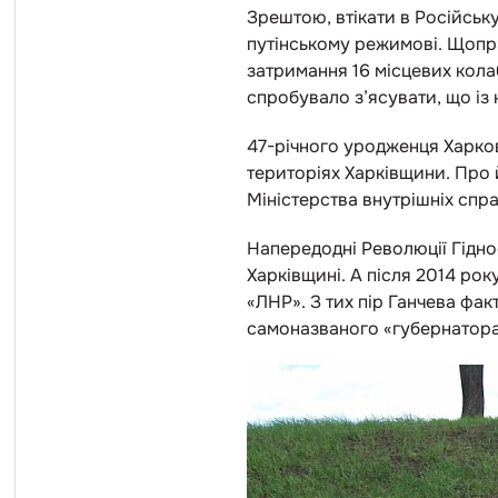
Зрештою, втікати в Російськ
путінському режимові. Щопр
затримання 16 місцевих кола
спробувало з’ясувати, що із
47-річного уродженця Харк
територіях Харківщини. Про 
Міністерства внутрішніх спра
Напередодні Революції Гідно
Харківщині. А після 2014 ро
«ЛНР». З тих пір Ганчева фак
самоназваного «губернатора