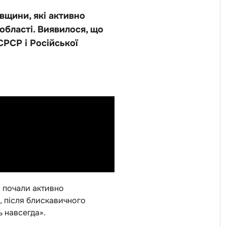
вщини, які активно
області. Виявилося, що
СРСР і Російської
и почали активно
, після блискавичного
 навсегда».