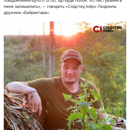
повідомлення було о 12:00, що буде полон. Усі листування в
мене залишились», — говорить «Слідству.Інфо» Людмила,
дружина «Байрактара».