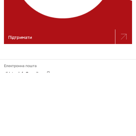
Підтримати
Електронна пошта
slidstvo.info@gmail.com
Номер телефону
+ 38 (050) 975-56-21
Поштова адреса
Україна, 04071, місто Київ, вул. Щекавицька, будинок 30/39, квартира
248
Ідентифікатор онлайн-медіа в Реєстрі
№ R-40-03691
Передрук та використання матеріалів, опублікованих на Slidstvo.Info,