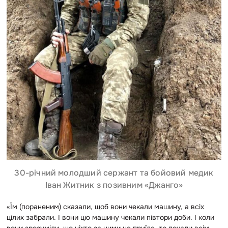
30-річний молодший сержант та бойовий медик
Іван Житник з позивним «Джанго»
«Їм (пораненим) сказали, щоб вони чекали машину, а всіх
цілих забрали. І вони цю машину чекали півтори доби. І коли