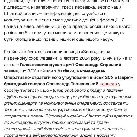
відповіли, що потрібно перевіряти інформацію: «Я не можу ні
підтвердити, ні заперечити, треба перевірка, верифікація.
Штатний розпис — це інформація для службового
користування, в мене немає доступу до цієї інформації… Я
бачив це відео, але якби це була правда, росіяни вже з цього
розігнали б істерику, що ми кинули поранених. Це можуть
бути хлопці з іншої позиції, інших місць, іншого часу».
Російські військові захопили позицію «Зеніт», що на
південному сході Авдіївки 15 лютого 2024 року. В ніч з 16 на 17
лютого
Головнокомандувач армії Олександр Сирський
заявив, що ЗСУ вийшли з Авдіївки, а
командувач
Оперативно-стратегічного угруповання військ ЗСУ «Таврія»
бригадний генерал Олександр Тарнавський
написав
у
своєму телеграмі, що «
Вихід особового складу з Авдіївки
відбувався відповідно до плану, розробленого з урахуванням
різних сценаріїв та можливої зміни оперативної обстановки.
Та все ж… деяка кількість українських військовослужбовців
потрапила в полон. Відповідні українські інституції звернуться
до міжнародних гуманітарних організацій та країн-
посередників, щоб було забезпечене гуманне поводження
противника з військовополоненими, згідно з нормами