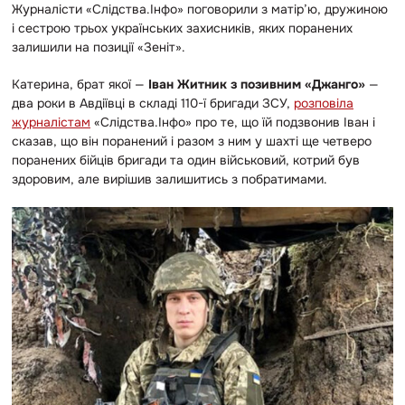
Журналісти «Слідства.Інфо» поговорили з матір’ю, дружиною
і сестрою трьох українських захисників, яких поранених
залишили на позиції «Зеніт».
Катерина, брат якої —
Іван Житник з позивним «Джанго»
—
два роки в Авдіївці в складі 110-ї бригади ЗСУ,
розповіла
журналістам
«Слідства.Інфо» про те, що їй подзвонив Іван і
сказав, що він поранений і разом з ним у шахті ще четверо
поранених бійців бригади та один військовий, котрий був
здоровим, але вирішив залишитись з побратимами.