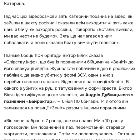
Катерина.
Під час цієї відеорозмови зять Катерини побачив на відео, як
зайшли в шахту росіяни і сказали всім виходити: «І зять каже
нам: я бачу, як заходять росіяни, і говорять: «Встали, вийшли,
ми вас нести не будемо». Зять ще намагався з ним
побалакати, а вони сказали брату вимкнути телефон».
Пізніше боєць 110-ї бригади Віктор Біляк сказав
«Слідству.Інфо», що був із пораненими бійцями на «Зеніті» до
його евакуації звідти. Журналісти побачили відео в російських
пабліках, де видно убитих у формі ЗСУ, один з них з
перебинтованою головою. Відео зняте на позиції «Зеніт». В
одного з убитих на руці є татуювання у формі хреста. Віктор
Біляк ідентифікував цього чоловіка, як
Андрія Дубницького з
позивним «Байрактар»
,
— бійця 110 бригади. 14 лютого він
залишався на позиції «Зеніт» разом з іншими пораненими.
«Він мене набрав о 7 ранку, але ми спали. Ми о 10 ранку
поговорили. Він поранений в пах, перемотаний, старався
жартувати, розплакався. Потім ми переписувались… Останнє