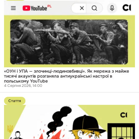
публікації
«ОУН
і
УПА
—
злочинці-
людиновбивці».
Як
мережа
з
майже
тисячі
акаунтів
розганяла
антиукраїнські
«ОУН і УПА — злочинці-людиновбивці». Як мережа з майже
настрої
тисячі акаунтів розганяла антиукраїнські настрої в
в
польському YouTube
польському
4 Серпня 2026, 14:00
YouTube
Перейти
до
Стаття
публікації
«Ми
думали:
золота
дитина».
14-
річний