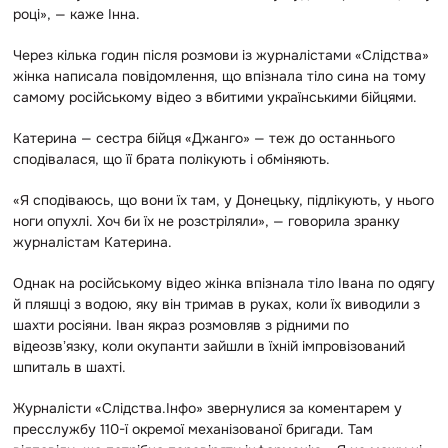
році», — каже Інна.
Через кілька годин після розмови із журналістами «Слідства»
жінка написала повідомлення, що впізнала тіло сина на тому
самому російському відео з вбитими українськими бійцями.
Катерина — сестра бійця «Джанго» — теж до останнього
сподівалася, що її брата полікують і обміняють.
«Я сподіваюсь, що вони їх там, у Донецьку, підлікують, у нього
ноги опухлі. Хоч би їх не розстріляли», — говорила зранку
журналістам Катерина.
Однак на російському відео жінка впізнала тіло Івана по одягу
й пляшці з водою, яку він тримав в руках, коли їх виводили з
шахти росіяни. Іван якраз розмовляв з рідними по
відеозвʼязку, коли окупанти зайшли в їхній імпровізований
шпиталь в шахті.
Журналісти «Слідства.Інфо» звернулися за коментарем у
пресслужбу 110-ї окремої механізованої бригади. Там