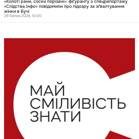
«Колоті рани, соски порізані»: фігуранту з спецрепортажу
в
«Слідства.Інфо» повідомили про підозру за зґвалтування
Бучі
жінки в Бучі
29 Липня 2026, 10:00