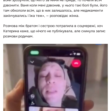
вони зрозуміли, що ніхто за ними не приїде, то почали всім
дзвонити. Ваня коли мені дзвонив, у нього такі болі були, його
там обкололи всім, що в них залишалось, але медикаменти
закінчувались і їжа теж», — розповідає жінка.
Розмова між братом і сестрою потрапила в соцмережі, хоч
Катерина каже, що нічого не публікувала, але скинула запис
розмови родичам.