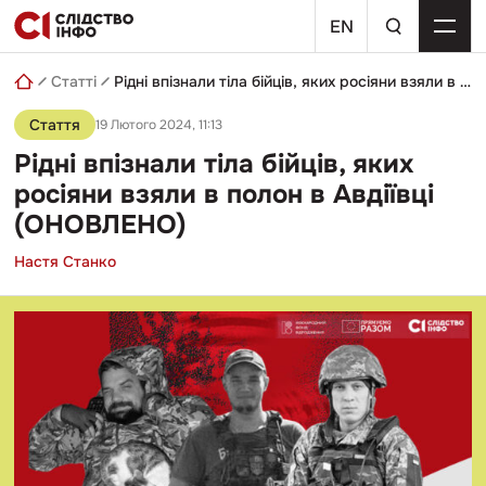
Skip
пошуковий
to
EN
запит
content
Статті
Рідні впізнали тіла бійців, яких росіяни взяли в полон в Авдіївці (ОНОВЛЕНО)
Стаття
19 Лютого 2024, 11:13
Рідні впізнали тіла бійців, яких
росіяни взяли в полон в Авдіївці
(ОНОВЛЕНО)
Настя Станко