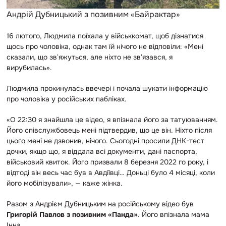
Андрій Дубницький з позивним «Байрактар»
16 лютого, Людмила поїхала у військкомат, щоб дізнатися
щось про чоловіка, однак там їй нічого не відповіли: «Мені
сказали, що звʼяжуться, але ніхто не звʼязався, я
вирубилась».
Людмила прокинулась ввечері і почала шукати інформацію
про чоловіка у російських пабліках.
«О 22:30 я знайшла це відео, я впізнала його за татуюванням.
Його співслужбовець мені підтвердив, що це він. Ніхто після
цього мені не дзвонив, нічого. Сьогодні просили ДНК-тест
дочки, якщо що, я віддала всі документи, дані паспорта,
військовий квиток. Його призвали 8 березня 2022 го року, і
відтоді він весь час був в Авдіївці… Доньці було 4 місяці, коли
його мобілізували», — каже жінка.
Разом з
Андрієм Дубницьким на російському відео був
Григорій Павлов з позивним «Панда»
. Його впізнала мама
Інна.