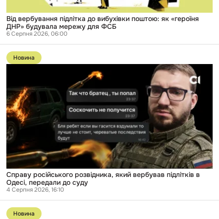
для
ФСБ
Від вербування підлітка до вибухівки поштою: як «героїня
ДНР» будувала мережу для ФСБ
6 Серпня 2026, 06:00
Перейти
до
Новина
публікації
Справу
російського
розвідника,
який
вербував
підлітків
в
Одесі,
передали
до
суду
Справу російського розвідника, який вербував підлітків в
Одесі, передали до суду
4 Серпня 2026, 16:10
Перейти
до
Новина