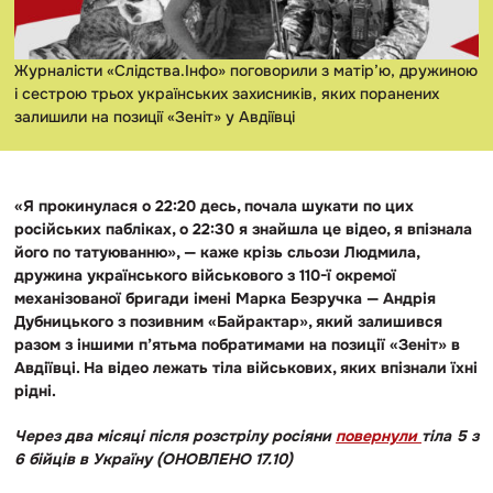
Журналісти «Слідства.Інфо» поговорили з матір’ю, дружиною
і сестрою трьох українських захисників, яких поранених
залишили на позиції «Зеніт» у Авдіївці
«Я прокинулася о 22:20 десь, почала шукати по цих
російських пабліках, о 22:30 я знайшла це відео, я впізнала
його по татуюванню», — каже крізь сльози Людмила,
дружина українського військового з 110-ї окремої
механізованої бригади імені Марка Безручка — Андрія
Дубницького з позивним «Байрактар», який залишився
разом з іншими п’ятьма побратимами на позиції «Зеніт» в
Авдіївці. На відео лежать тіла військових, яких впізнали їхні
рідні.
Через два місяці після розстрілу росіяни
повернули
тіла 5 з
6 бійців в Україну (ОНОВЛЕНО 17.10)