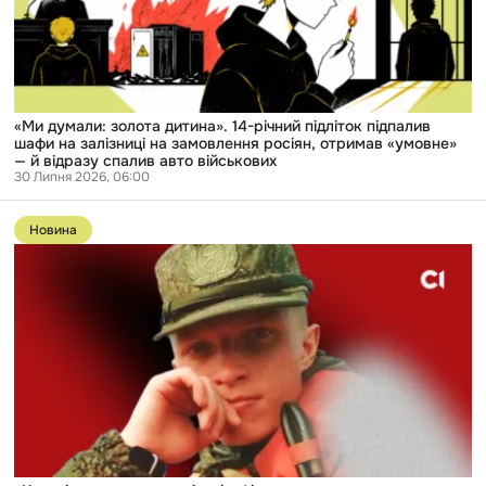
підліток
підпалив
шафи
на
залізниці
на
замовлення
росіян,
«Ми думали: золота дитина». 14-річний підліток підпалив
отримав
шафи на залізниці на замовлення росіян, отримав «умовне»
«умовне»
— й відразу спалив авто військових
—
30 Липня 2026, 06:00
й
Перейти
відразу
до
спалив
Новина
публікації
авто
«Колоті
військових
рани,
соски
порізані»:
фігуранту
з
спецрепортажу
«Слідства.Інфо»
повідомили
про
підозру
за
зґвалтування
жінки