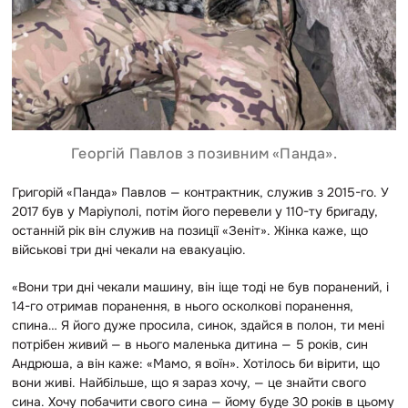
Георгій Павлов з позивним «Панда».
Григорій «Панда» Павлов — контрактник, служив з 2015-го. У
2017 був у Маріуполі, потім його перевели у 110-ту бригаду,
останній рік він служив на позиції «Зеніт». Жінка каже, що
військові три дні чекали на евакуацію.
«Вони три дні чекали машину, він іще тоді не був поранений, і
14-го отримав поранення, в нього осколкові поранення,
спина… Я його дуже просила, синок, здайся в полон, ти мені
потрібен живий — в нього маленька дитина — 5 років, син
Андрюша, а він каже: «Мамо, я воїн». Хотілось би вірити, що
вони живі. Найбільше, що я зараз хочу, — це знайти свого
сина. Хочу побачити свого сина — йому буде 30 років в цьому