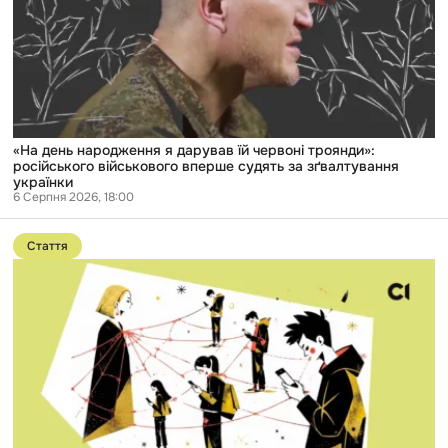
дарував
їй
червоні
троянди»:
російського
військового
вперше
судять
за
зґвалтування
«На день народження я дарував їй червоні троянди»:
українки
російського військового вперше судять за зґвалтування
українки
6 Серпня 2026, 18:00
Перейти
до
Стаття
публікації
Від
вербування
підлітка
до
вибухівки
поштою:
як
«героїня
ДНР»
будувала
мережу