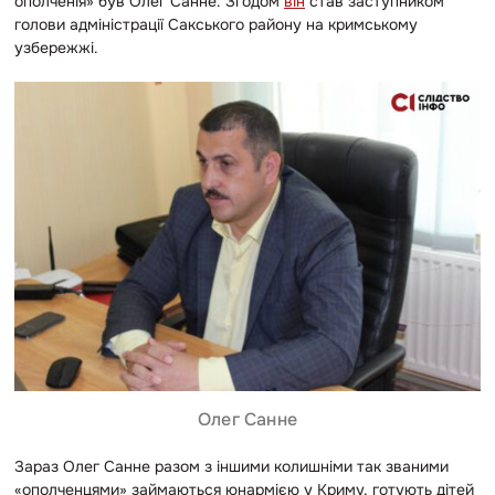
ополченія» був Олег Санне. Згодом
він
став заступником
голови адміністрації Сакського району на кримському
узбережжі.
Олег Санне
Зараз Олег Санне разом з іншими колишніми
так званими
«ополченцями» займаються юнармією у Криму, готують дітей