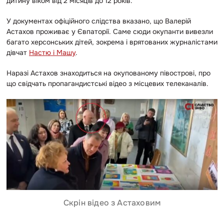
дитину віком від 2 місяців до 12 років.
У документах офіційного слідства вказано, що Валерій
Астахов проживає у Євпаторії. Саме сюди окупанти вивезли
багато херсонських дітей, зокрема і врятованих журналістами
дівчат
Настю і Машу
.
Наразі Астахов знаходиться на окупованому півострові, про
що свідчать пропагандистські відео з місцевих телеканалів.
Скрін відео з Астаховим