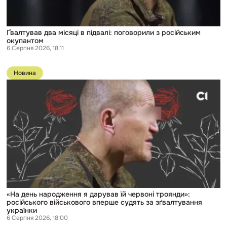
Ґвалтував два місяці в підвалі: поговорили з російським
окупантом
6 Серпня 2026, 18:11
Перейти
до
Новина
публікації
«На
день
народження
я
дарував
їй
червоні
троянди»:
російського
військового
вперше
судять
за
зґвалтування
«На день народження я дарував їй червоні троянди»:
українки
російського військового вперше судять за зґвалтування
українки
6 Серпня 2026, 18:00