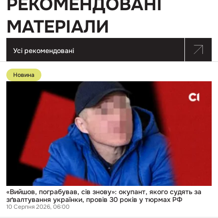
РЕКОМЕНДОВАНІ
МАТЕРІАЛИ
Усі рекомендовані
Перейти
до
Новина
публікації
«Вийшов,
пограбував,
сів
знову»:
окупант,
якого
судять
за
зґвалтування
українки,
провів
30
років
у
«Вийшов, пограбував, сів знову»: окупант, якого судять за
тюрмах
зґвалтування українки, провів 30 років у тюрмах РФ
РФ
10 Серпня 2026, 06:00