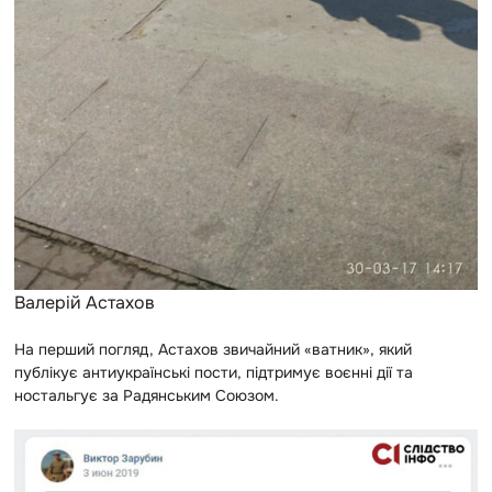
Валерій Астахов
На перший погляд, Астахов звичайний «ватник», який
публікує антиукраїнські пости, підтримує воєнні дії та
ностальгує за Радянським Союзом.