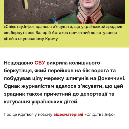
«Слідству.Інфо» вдалося з’ясувати, що український зрадник,
ексберкутівець Валерій Астахов причетний до катування
дітей в окупованому Криму
Нещодавно
СБУ
викрила колишнього
беркутівця, який перейшов на бік ворога та
побудував цілу мережу шпигунів на Донеччині.
Однак журналістам вдалося з’ясувати, що цей
зрадник також причетний до депортації та
катування українських дітей.
Про це йдеться у новому
відеоматеріалі
«Слідства.Інфо».