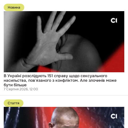
Перейти
до
Новина
публікації
В
Україні
розслідують
151
справу
щодо
сексуального
насильства,
повʼязаного
з
конфліктом.
Але
злочинів
може
В Україні розслідують 151 справу щодо сексуального
бути
насильства, повʼязаного з конфліктом. Але злочинів може
більше
бути більше
7 Серпня 2026, 12:00
Перейти
до
Стаття
публікації
«У
мене
з
нею