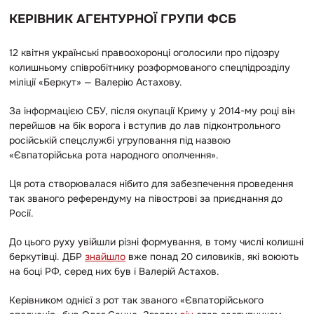
КЕРІВНИК АГЕНТУРНОЇ ГРУПИ ФСБ
12 квітня українські правоохоронці оголосили про підозру
колишньому співробітнику розформованого спецпідрозділу
міліції «Беркут» — Валерію Астахову.
За інформацією СБУ, після окупації Криму у 2014-му році він
перейшов на бік ворога і вступив до лав підконтрольного
російській спецслужбі угруповання під назвою
«Євпаторійська рота народного ополчення».
Ця рота створювалася нібито для забезпечення проведення
так званого референдуму на півострові за приєднання до
Росії.
До цього руху увійшли різні формування, в тому числі колишні
беркутівці. ДБР
знайшло
вже понад 20 силовиків, які воюють
на боці РФ, серед них був і Валерій Астахов.
Керівником однієї з рот так званого «Євпаторійського