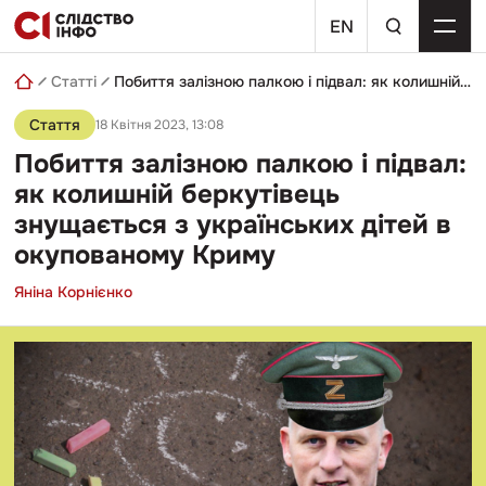
Skip
пошуковий
to
EN
запит
content
Статті
Побиття залізною палкою і підвал: як колишній беркутівець знущається з українських дітей в окупованому Криму
Стаття
18 Квітня 2023, 13:08
Побиття залізною палкою і підвал:
як колишній беркутівець
знущається з українських дітей в
окупованому Криму
Яніна Корнієнко