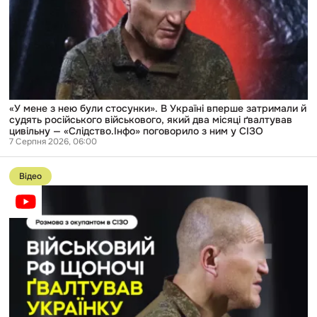
були
стосунки».
В
Україні
вперше
затримали
й
судять
російського
військового,
«У мене з нею були стосунки». В Україні вперше затримали й
який
судять російського військового, який два місяці ґвалтував
два
цивільну — «Слідство.Інфо» поговорило з ним у СІЗО
місяці
7 Серпня 2026, 06:00
ґвалтував
Перейти
цивільну
до
—
Відео
публікації
«Слідство.Інфо»
Ґвалтував
поговорило
два
з
місяці
ним
в
у
підвалі:
СІЗО
поговорили
з
російським
окупантом