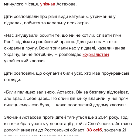
минулого місяця,
упізнав
Астахова.
Діти розповідали про різні види катувань, утримання у
підвалах, побиття та каральну психіатрію.
«Нас змушували робити те, що ми не хотіли: співати гімн
Росії, піднімати російський прапор. Для цього нам текст
скидали в групу. Вони тримали нас у підвалі, казали «ви за
Україну, ви не потрібні», — розповідає
журналістам
український хлопчик.
Діти розповіли, що окупанти били усіх, хто мав проукраїнські
погляди.
«Били палицею залізною. Астахов. Він за безпеку відповідає,
але вдає з себе царя… По спині дівчинку вдарили, у неї прям
синець смужкою був», — каже повернений додому хлопчик.
Злочини Астахова проти дітей тягнуться ще з 2014 року. Тоді
він вже брав участь у депортації дітей зі Слов’янська. Астахов
допоміг вивезти до Ростовської області
38 осіб
, зокрема 21