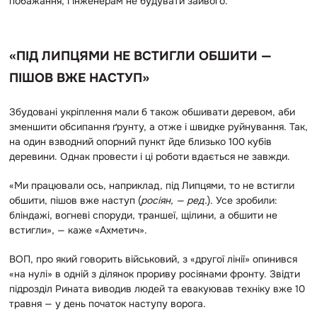
побажання, і інженерам не будувати зайвого.
«ПІД ЛИПЦЯМИ НЕ ВСТИГЛИ ОБШИТИ —
ПІШОВ ВЖЕ НАСТУП»
Збудовані укріплення мали б також обшивати деревом, аби
зменшити обсипання ґрунту, а отже і швидке руйнування. Так,
на один взводний опорний пункт йде близько 100 кубів
деревини. Однак провести і ці роботи вдається не завжди.
«Ми працювали ось, наприклад, під Липцями, то не встигли
обшити, пішов вже наступ (
росіян, — ред.
). Усе зробили:
бліндажі, вогневі споруди, траншеї, щілини, а обшити не
встигли», — каже «Ахметич».
ВОП, про який говорить військовий, з «другої лінії» опинився
«на нулі» в одній з ділянок прориву росіянами фронту. Звідти
підрозділ Рината виводив людей та евакуював техніку вже 10
травня — у день початок наступу ворога.