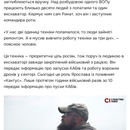
заглиблюються вручну. Над розбудовою одного ВОПу
працюють близько десяти людей з лопатами та один
екскаватор. Кермує ним сам Ринат, хоч він і заступник
командира роти.
«У нас дві одиниці техніки поламалося, то люди зайняті
ремонтом. А я мусив вивчити роботу техніки за три дні», —
пояснює чоловік.
Ця техніка — пріоритетна ціль росіян, тож поруч із людиною в
екскаваторі завжди закріплений військовий з рацією. Він
передає інформацію про запуски КАБів та роботу ворожих
дронів у секторі. Сьогодні це роль Ярослава із позивним
«Кактус». Лише протягом години військовий разів зо 10
передає інформацію про пуски КАБів.