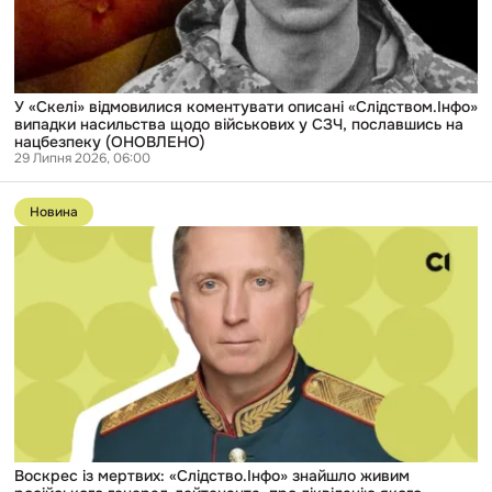
щодо
військових
у
СЗЧ,
пославшись
на
У «Скелі» відмовилися коментувати описані «Слідством.Інфо»
нацбезпеку
випадки насильства щодо військових у СЗЧ, пославшись на
(ОНОВЛЕНО)
нацбезпеку (ОНОВЛЕНО)
29 Липня 2026, 06:00
Перейти
до
Новина
публікації
Воскрес
із
мертвих:
«Слідство.Інфо»
знайшло
живим
російського
генерал-
лейтенанта,
про
ліквідацію
якого
повідомляли
у
Воскрес із мертвих: «Слідство.Інфо» знайшло живим
2022