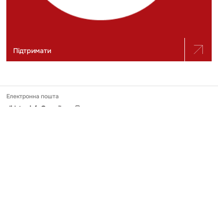
Підтримати
Електронна пошта
slidstvo.info@gmail.com
Номер телефону
+ 38 (050) 975-56-21
Поштова адреса
Україна, 04071, місто Київ, вул. Щекавицька, будинок 30/39, квартира
248
Ідентифікатор онлайн-медіа в Реєстрі
№ R-40-03691
Передрук та використання матеріалів, опублікованих на Slidstvo.Info,
можливий тільки за умови прямого гіперпосилання у першому чи