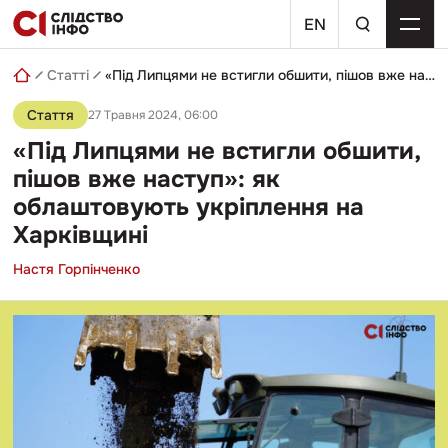
Skip
пошуковий
to
EN
запит
content
Статті
«Під Липцями не встигли обшити, пішов вже наступ»: як облаштовують укріплення на Харківщині
Стаття
27 Травня 2024, 06:00
«Під Липцями не встигли обшити,
пішов вже наступ»: як
облаштовують укріплення на
Харківщині
Настя Горпінченко