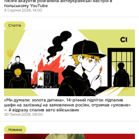
тисячі акаунтів розганяла антиукраїнські настрої в
в
польському YouTube
польському
4 Серпня 2026, 14:00
YouTube
Перейти
до
Стаття
публікації
«Ми
думали:
золота
дитина».
14-
річний
підліток
підпалив
шафи
на
залізниці
на
замовлення
росіян,
«Ми думали: золота дитина». 14-річний підліток підпалив
отримав
шафи на залізниці на замовлення росіян, отримав «умовне»
«умовне»
— й відразу спалив авто військових
—
30 Липня 2026, 06:00
й
Перейти
відразу
до
спалив
Новина
публікації
авто
«Колоті
військових