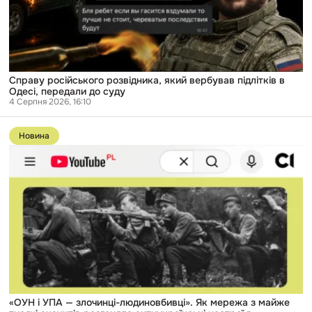
Одесі,
передали
до
суду
Справу російського розвідника, який вербував підлітків в
Одесі, передали до суду
4 Серпня 2026, 16:10
Перейти
до
Новина
публікації
«ОУН
і
УПА
—
злочинці-
людиновбивці».
Як
мережа
з
майже
тисячі
акаунтів
розганяла
антиукраїнські
«ОУН і УПА — злочинці-людиновбивці». Як мережа з майже
настрої