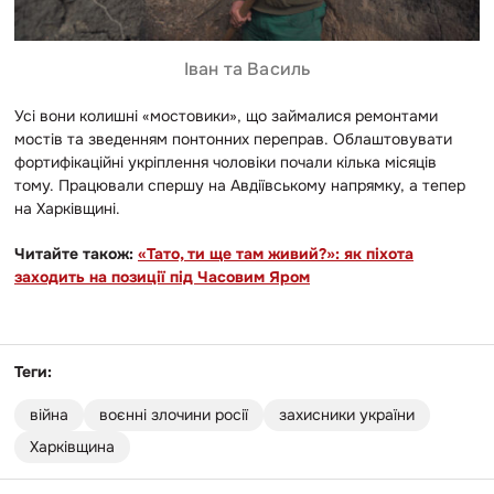
Іван та Василь
Усі вони колишні «мостовики», що займалися ремонтами
мостів та зведенням понтонних переправ. Облаштовувати
фортифікаційні укріплення чоловіки почали кілька місяців
тому. Працювали спершу на Авдіївському напрямку, а тепер
на Харківщині.
Читайте також:
«Тато, ти ще там живий?»: як піхота
заходить на позиції під Часовим Яром
Теги:
війна
воєнні злочини росії
захисники україни
Харківщина