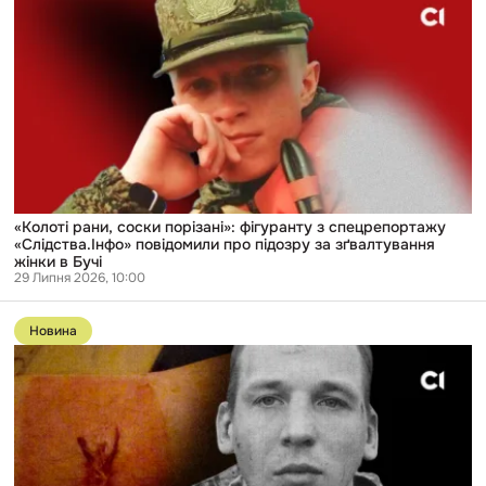
рани,
соски
порізані»:
фігуранту
з
спецрепортажу
«Слідства.Інфо»
повідомили
про
підозру
за
зґвалтування
жінки
«Колоті рани, соски порізані»: фігуранту з спецрепортажу
в
«Слідства.Інфо» повідомили про підозру за зґвалтування
Бучі
жінки в Бучі
29 Липня 2026, 10:00
Перейти
до
Новина
публікації
У
«Скелі»
відмовилися
коментувати
описані
«Слідством.Інфо»
випадки
насильства