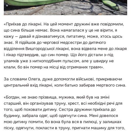
«Приїхав до лікарні. На цей момент дружині вже повідомили,
що сина більше немає. Вона намагалася у це не вірити, я
кажу — давай я дізнаватимуся, питатиму, може, хтось щось
знає. Я підійшов до чергової медсестри до дитячого
відділення Вишгородської лікарні, вона відвела мене до лікаря
і лікар підтвердив, що син помер. Що його дістали з-під
уламків уже з ниткоподібним пульсом, але у швидку не
клали, бо він помер на місці від отриманих травм».
За словами Олега, дуже допомогли військові, прикриваючи
центральний вхід лікарні, коли батько забирав мертвого сина.
«Богдан, не знаю прізвища, мужика, який був на зміні
старший, він організував труну, хрест, всі необхідні речі для
того, щоб поховати дитину. Сестра дружини приїхала до
будинку, забрала одяг, щоб одягнути сина. Мені довелося
мою дитину помити, бо вона була вся в пилюці, у залишках
піску, одягнути, покласти в труну, пригнати машину для того,