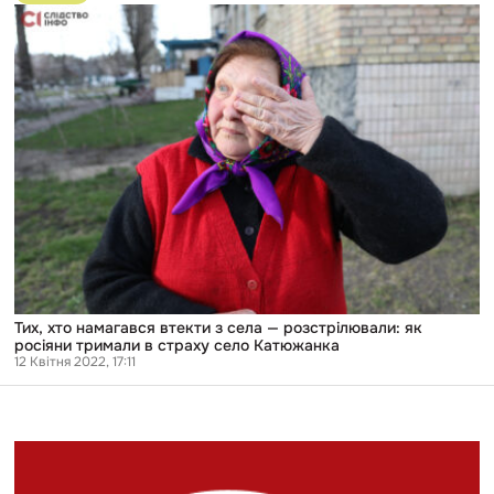
публікації
Тих,
хто
намагався
втекти
з
села
—
розстрілювали:
як
росіяни
тримали
в
страху
село
Катюжанка
Тих, хто намагався втекти з села — розстрілювали: як
росіяни тримали в страху село Катюжанка
12 Квітня 2022, 17:11