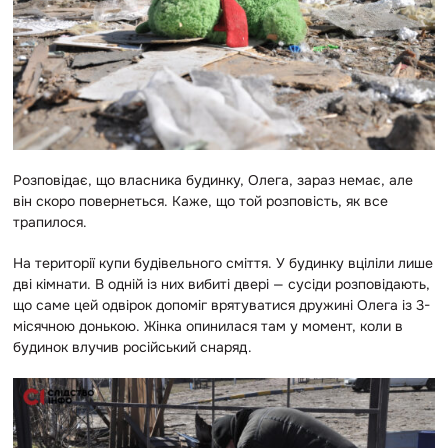
Розповідає, що власника будинку, Олега, зараз немає, але
він скоро повернеться. Каже, що той розповість, як все
трапилося.
На території купи будівельного сміття. У будинку вціліли лише
дві кімнати. В одній із них вибиті двері — сусіди розповідають,
що саме цей одвірок допоміг врятуватися дружині Олега із 3-
місячною донькою. Жінка опинилася там у момент, коли в
будинок влучив російський снаряд.