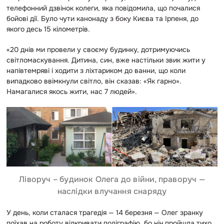
телефонний дзвінок колеги, яка повідомила, що почалися
бойові дії. Було чути канонаду з боку Києва та Ірпеня, до
якого десь 15 кілометрів.
«20 днів ми провели у своєму будинку, дотримуючись
світломаскування. Дитина, син, вже настільки звик жити у
напівтемряві і ходити з ліхтариком до ванни, що коли
випадково ввімкнули світло, він сказав: «Як гарно».
Намагалися якось жити, нас 7 людей».
Ліворуч – будинок Олега до війни, праворуч —
наслідки влучання снаряду
У день, коли сталася трагедія — 14 березня — Олег зранку
поїхав на роботу відкривати поліграфію, бо ніч пройшла тихо.