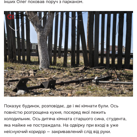
інших Олег поховав поруч з парканом.
Показує будинок, розповідає, де і які кімнати були. Ось
повністю розтрощена кухня, посеред якої лежить
холодильник. Ось дитяча кімната старшого сина, студента,
яка майже не постраждала. На одвірку при вході в уже
неіснуючий коридор — закривавлений слід від руки.