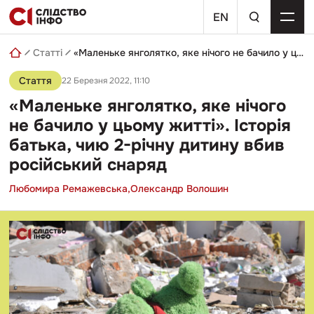
Skip
пошуковий
to
EN
запит
content
Статті
«Маленьке янголятко, яке нічого не бачило у цьому житті». Історія батька, чию 2-річну дитину вбив російський снаряд
Стаття
22 Березня 2022, 11:10
«Маленьке янголятко, яке нічого
не бачило у цьому житті». Історія
батька, чию 2-річну дитину вбив
російський снаряд
Любомира Ремажевська,
Олександр Волошин