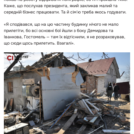
Каже, що послухав президента, який закликав малий та
середній бізнес працювати. Та й сімʼю треба якось годувати.
«Я сподівався, що на цю частину будинку нічого не мало
прилетіти, бо всі основні бої йшли з боку Демидова та
Іванкова, Гостомель — там їх відтіснили, я не розраховував,
що сюди щось прилетить. Взагалі».