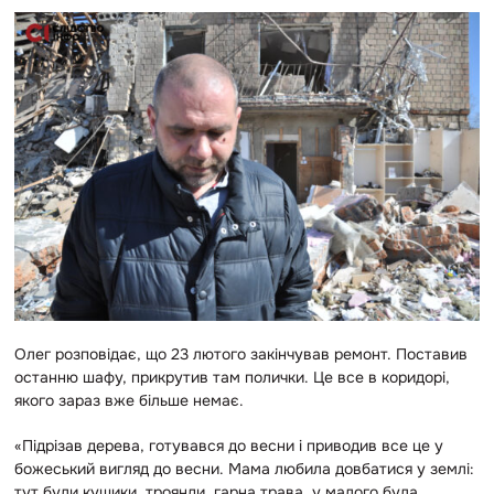
Олег розповідає, що 23 лютого закінчував ремонт. Поставив
останню шафу, прикрутив там полички. Це все в коридорі,
якого зараз вже більше немає.
«Підрізав дерева, готувався до весни і приводив все це у
божеський вигляд до весни. Мама любила довбатися у землі:
тут були кущики, троянди, гарна трава, у малого була