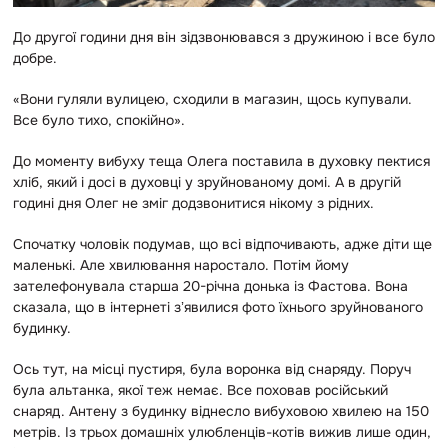
До другої години дня він зідзвонювався з дружиною і все було
добре.
«Вони гуляли вулицею, сходили в магазин, щось купували.
Все було тихо, спокійно».
До моменту вибуху теща Олега поставила в духовку пектися
хліб, який і досі в духовці у зруйнованому домі. А в другій
годині дня Олег не зміг додзвонитися нікому з рідних.
Спочатку чоловік подумав, що всі відпочивають, адже діти ще
маленькі. Але хвилювання наростало. Потім йому
зателефонувала старша 20-річна донька із Фастова. Вона
сказала, що в інтернеті зʼявилися фото їхнього зруйнованого
будинку.
Ось тут, на місці пустиря, була воронка від снаряду. Поруч
була альтанка, якої теж немає. Все поховав російський
снаряд. Антену з будинку віднесло вибуховою хвилею на 150
метрів. Із трьох домашніх улюбленців-котів вижив лише один,