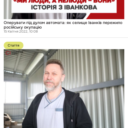
Оперувати під дулом автомата: як селище Іванків пережило
російську окупацію
15 Квітня 2022, 10:08
Перейти
до
Стаття
публікації
Під
дулом
автомата:
як
місцевий
хірург
врятував
Іванків,
прооперувавши
окупанта