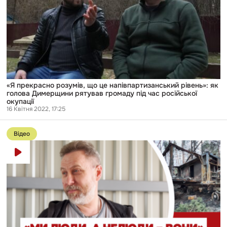
як
голова
Димерщини
рятував
громаду
під
час
російської
окупації
«Я прекрасно розумів, що це напівпартизанський рівень»: як
голова Димерщини рятував громаду під час російської
окупації
16 Квітня 2022, 17:25
Перейти
до
Відео
публікації
Оперувати
під
дулом
автомата:
як
селище
Іванків
пережило
російську
окупацію