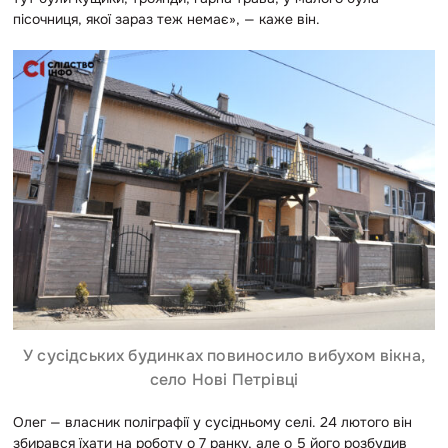
пісочниця, якої зараз теж немає», — каже він.
У сусідських будинках повиносило вибухом вікна,
село Нові Петрівці
Олег — власник поліграфії у сусідньому селі. 24 лютого він
збирався їхати на роботу о 7 ранку, але о 5 його розбудив