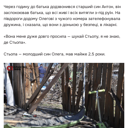
Через годину до батька додзвонився старший син Антон, він
заспокоював батька, що всі живі і всіх витягли з-під руїн. На
півдороги додому Олегові з чужого номера зателефонувала
дружина, і сказала, що вони з донькою у безпеці, в лікарні.
«Вона мене дуже довго просила — шукай Стьопу, я не знаю,
де Стьопа».
Стьопа — молодший син Олега, мав майже 2,5 роки.