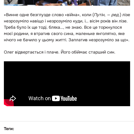
«Винне одне безглузде слово «війна», коли (
Путін, — ред.
) лізе
незрозуміло навіщо і незрозуміло куди, і… вісім років він лізе.
Треба було їх ще тоді, бляха…, не знаю. Все це торкнулося
моєї родини, я втратив свого сина, маленьке янголятко, яке
нічого не бачило у цьому житті. Заплатив незрозуміло за що».
Олег відвертається і плаче. Його обіймає старший син.
Теги: