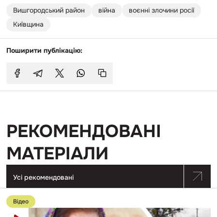
Вишгородський район
війна
воєнні злочини росії
Київщина
Поширити публікацію:
РЕКОМЕНДОВАНІ
МАТЕРІАЛИ
Усі рекомендовані
Перейти
до
Відео
публікації
Буряти