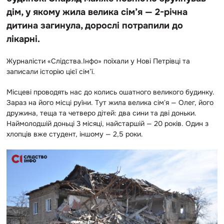
дім, у якому жила велика сім’я — 2-річна
дитина загинула, дорослі потрапили до
лікарні.
Журналісти «Слідства.Інфо» поїхали у Нові Петрівці та
записали історію цієї сім’ї.
Місцеві проводять нас до колись ошатного великого будинку.
Зараз на його місці руїни. Тут жила велика сімʼя — Олег, його
дружина, теща та четверо дітей: два сини та дві доньки.
Наймолодшій доньці 3 місяці, найстаршій — 20 років. Один з
хлопців вже студент, іншому — 2,5 роки.