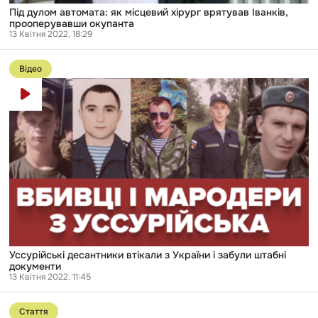
Під дулом автомата: як місцевий хірург врятував Іванків,
прооперувавши окупанта
13 Квітня 2022, 18:29
Перейти
до
Відео
публікації
Уссурійські
десантники
втікали
з
України
і
забули
штабні
документи
Уссурійські десантники втікали з України і забули штабні
документи
13 Квітня 2022, 11:45
Перейти
до
Стаття