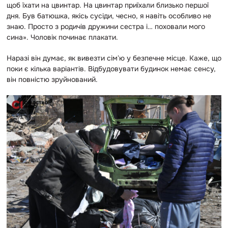
щоб їхати на цвинтар. На цвинтар приїхали близько першої
дня. Був батюшка, якісь сусіди, чесно, я навіть особливо не
знаю. Просто з родичів дружини сестра і… поховали мого
сина». Чоловік починає плакати.
Наразі він думає, як вивезти сімʼю у безпечне місце. Каже, що
поки є кілька варіантів. Відбудовувати будинок немає сенсу,
він повністю зруйнований.