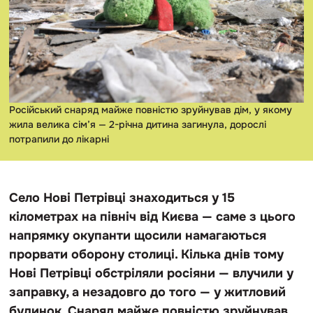
Російський снаряд майже повністю зруйнував дім, у якому
жила велика сім’я — 2-річна дитина загинула, дорослі
потрапили до лікарні
Село Нові Петрівці знаходиться у 15
кілометрах на північ від Києва — саме з цього
напрямку окупанти щосили намагаються
прорвати оборону столиці. Кілька днів тому
Нові Петрівці обстріляли росіяни — влучили у
заправку, а незадовго до того — у житловий
будинок. Снаряд майже повністю зруйнував