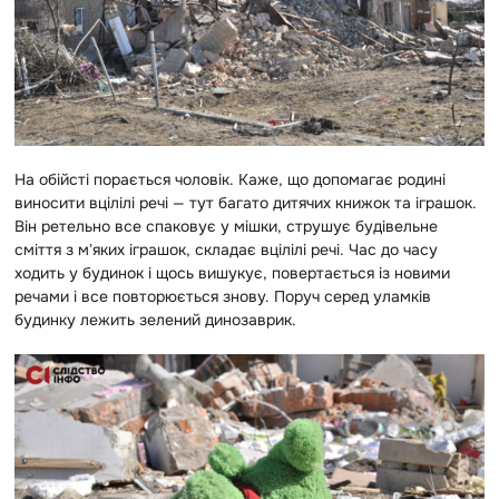
На обійсті порається чоловік. Каже, що допомагає родині
виносити вцілілі речі — тут багато дитячих книжок та іграшок.
Він ретельно все спаковує у мішки, струшує будівельне
сміття з мʼяких іграшок, складає вцілілі речі. Час до часу
ходить у будинок і щось вишукує, повертається із новими
речами і все повторюється знову. Поруч серед уламків
будинку лежить зелений динозаврик.