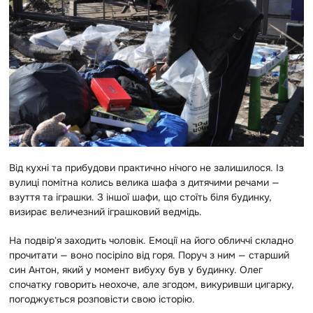
Від кухні та прибудови практично нічого не залишилося. Із
вулиці помітна колись велика шафа з дитячими речами —
взуття та іграшки. З іншої шафи, що стоїть біля будинку,
визирає величезний іграшковий ведмідь.
На подвірʼя заходить чоловік. Емоції на його обличчі складно
прочитати — воно посіріло від горя. Поруч з ним — старший
син Антон, який у момент вибуху був у будинку. Олег
спочатку говорить неохоче, але згодом, викуривши цигарку,
погоджується розповісти свою історію.