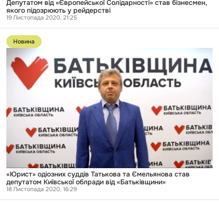
Депутатом від «Європейської Солідарності» став бізнесмен,
якого підозрюють у рейдерстві
19 Листопада 2020, 21:25
Перейти
до
Новина
публікації
«Юрист»
одіозних
суддів
Татькова
та
Ємельянова
став
депутатом
Київської
облради
від
«Батьківщини»
«Юрист» одіозних суддів Татькова та Ємельянова став
депутатом Київської облради від «Батьківщини»
18 Листопада 2020, 16:29