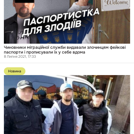
фейкові
паспорти
і
прописували
їх
у
себе
вдома
Чиновники міграційної служби видавали злочинцям фейкові
паспорти і прописували їх у себе вдома
8 Липня 2021, 17:33
Перейти
до
Новина
публікації
Працівники
міграційної
служби
прописували
вдома
злодіїв
та
підробляли
для
них
паспорти