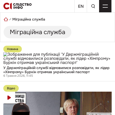
Skip
пошуковий
to
EN
запит
content
Міграційна служба
Міграційна служба
Перейти
до
Новина
публікації
У
Держміграційній
службі
У Держміграційній службі відмовилися розповідати, як лідер
відмовилися
«Хімпрому» Буркін отримав український паспорт
розповідати,
6 Травня 2026, 11:45
як
лідер
Перейти
«Хімпрому»
до
Буркін
Відео
публікації
отримав
Чиновники
український
міграційної
паспорт
служби
видавали
злочинцям