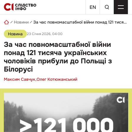
Skip
пошуковий
to
EN
запит
content
Новини
За час повномасштабної війни понад 121 тисяча українських чоловіків прибули до Польщі з Білорусі
Новина
23 Січня 2026, 04:00
За час повномасштабної війни
понад 121 тисяча українських
чоловіків прибули до Польщі з
Білорусі
Максим Савчук,
Олег Котюжанський