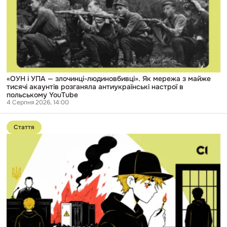
злочинці-
людиновбивці».
Як
мережа
з
майже
тисячі
акаунтів
розганяла
антиукраїнські
«ОУН і УПА — злочинці-людиновбивці». Як мережа з майже
настрої
тисячі акаунтів розганяла антиукраїнські настрої в
в
польському YouTube
польському
4 Серпня 2026, 14:00
YouTube
Перейти
до
Стаття
публікації
«Ми
думали:
золота
дитина».
14-
річний
підліток
підпалив
шафи
на
залізниці