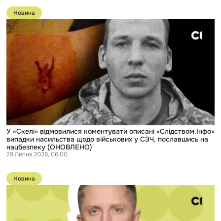
Перейти
до
Новина
публікації
У
«Скелі»
відмовилися
коментувати
описані
«Слідством.Інфо»
випадки
насильства
щодо
військових
у
СЗЧ,
пославшись
на
У «Скелі» відмовилися коментувати описані «Слідством.Інфо»
нацбезпеку
випадки насильства щодо військових у СЗЧ, пославшись на
(ОНОВЛЕНО)
нацбезпеку (ОНОВЛЕНО)
29 Липня 2026, 06:00
Перейти
до
Новина
публікації
Воскрес
із
мертвих:
«Слідство.Інфо»