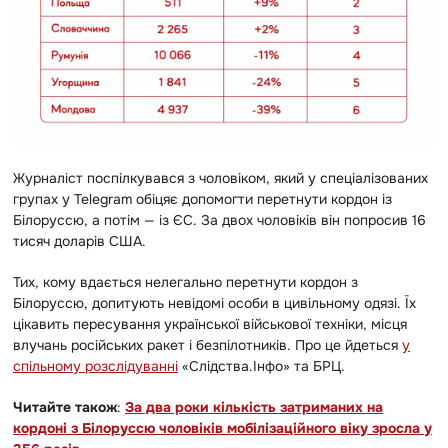
Журналіст поспілкувався з чоловіком, який у спеціалізованих
групах у Telegram обіцяє допомогти перетнути кордон із
Білоруссю, а потім — із ЄС. За двох чоловіків він попросив 16
тисяч доларів США.
Тих, кому вдається нелегально перетнути кордон з
Білоруссю, допитують невідомі особи в цивільному одязі. Їх
цікавить пересування української військової техніки, місця
влучань російських ракет і безпілотників. Про це йдеться
у
спільному розслідуванні
«Слідства.Інфо» та БРЦ.
Читайте також
:
За два роки кількість затриманих на
кордоні з Білоруссю чоловіків мобілізаційного віку зросла у