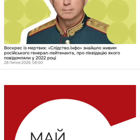
знайшло
живим
російського
генерал-
лейтенанта,
про
ліквідацію
якого
повідомляли
у
Воскрес із мертвих: «Слідство.Інфо» знайшло живим
2022
російського генерал-лейтенанта, про ліквідацію якого
році
повідомляли у 2022 році
28 Липня 2026, 06:00