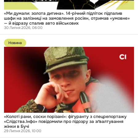
на
замовлення
росіян,
«Ми думали: золота дитина». 14-річний підліток підпалив
отримав
шафи на залізниці на замовлення росіян, отримав «умовне»
«умовне»
— й відразу спалив авто військових
—
30 Липня 2026, 06:00
й
Перейти
відразу
до
спалив
Новина
публікації
авто
«Колоті
військових
рани,
соски
порізані»:
фігуранту
з
спецрепортажу
«Слідства.Інфо»
повідомили
про
підозру
за
зґвалтування
жінки
«Колоті рани, соски порізані»: фігуранту з спецрепортажу
в
«Слідства.Інфо» повідомили про підозру за зґвалтування
Бучі
жінки в Бучі
29 Липня 2026, 10:00