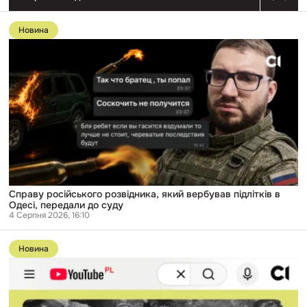
Перейти
до
Новина
публікації
Справу
російського
розвідника,
який
вербував
підлітків
в
Одесі,
передали
до
суду
Справу російського розвідника, який вербував підлітків в
Одесі, передали до суду
4 Серпня 2026, 16:10
Перейти
до
Новина
публікації
«ОУН
і
УПА
—